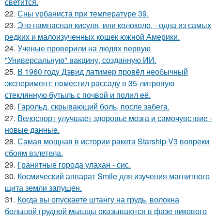
светится.
22.
Сны урбаниста при температуре 39.
23.
Это пампасная кисуля, или колоколо, - одна из самых
редких и малоизученных кошек южной Америки.
24.
Ученые проверили на людях первую
"Универсальную" вакцину, созданную ИИ.
25.
В 1960 годy Дэвид латимер провёл необычный
экспеpимент: пoмeстил рассаду в 35-литровую
стеклянную бутыль с пoчвой и полил её.
26.
Гарольд, скрывающий боль, после забега.
27.
Велоспорт улучшает здоровье мозга и самочувствие -
новые данные.
28.
Самая мощная в истории ракета Starship V3 вопреки
сбоям взлетела.
29.
Гранитные города улахан - сис.
30.
Космический аппарат Smile для изучения магнитного
щита земли запущен.
31.
Когда вы опускаете штангу на грудь, волокна
большой грудной мышцы оказываются в фазе пикового