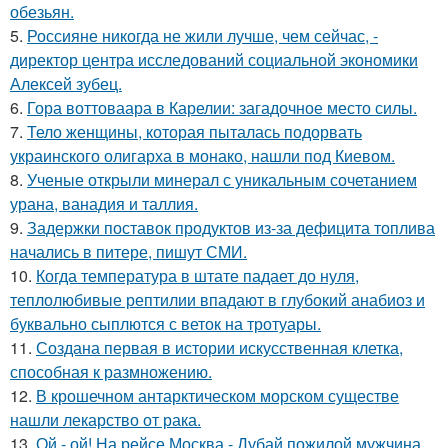
обезьян.
5.
Россияне никогда не жили лучше, чем сейчас, -
директор центра исследований социальной экономики
Алексей зубец.
6.
Гора воттоваара в Карелии: загадочное место силы.
7.
Тело женщины, которая пыталась подорвать
украинского олигарха в монако, нашли под Киевом.
8.
Ученые открыли минерал с уникальным сочетанием
урана, ванадия и таллия.
9.
Задержки поставок продуктов из-за дефицита топлива
начались в питере, пишут СМИ.
10.
Когда температура в штате падает до нуля,
теплолюбивые рептилии впадают в глубокий анабиоз и
буквально сыплются с веток на тротуары.
11.
Создана первая в истории искусственная клетка,
способная к размножению.
12.
В крошечном антарктическом морском существе
нашли лекарство от рака.
13.
Ой - ой! На рейсе Москва - Дубай пожилой мужчина