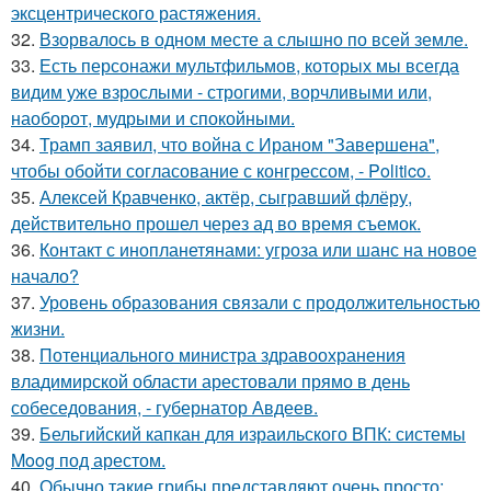
эксцентрического растяжения.
32.
Взорвалось в одном месте а слышно по всей земле.
33.
Есть персонажи мультфильмов, которых мы всегда
видим уже взрослыми - строгими, ворчливыми или,
наоборот, мудрыми и спокойными.
34.
Трамп заявил, что война с Ираном "Завершена",
чтобы обойти согласование с конгрессом, - Politico.
35.
Алексей Кравченко, актёр, сыгравший флёру,
действительно прошел через ад во время съемок.
36.
Контакт с инопланетянами: угроза или шанс на новое
начало?
37.
Уровень образования связали с продолжительностью
жизни.
38.
Потенциального министра здравоохранения
владимирской области арестовали прямо в день
собеседования, - губернатор Авдеев.
39.
Бельгийский капкан для израильского ВПК: системы
Moog под арестом.
40.
Обычно такие грибы представляют очень просто: