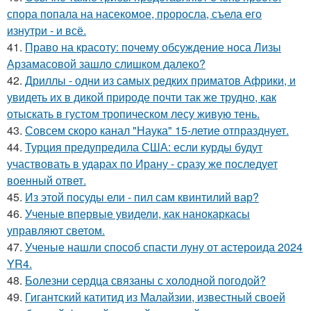
спора попала на насекомое, проросла, съела его
изнутри - и всё.
41.
Право на красоту: почему обсуждение носа Лизы
Арзамасовой зашло слишком далеко?
42.
Дриллы - одни из самых редких приматов Африки, и
увидеть их в дикой природе почти так же трудно, как
отыскать в густом тропическом лесу живую тень.
43.
Совсем скоро канал "Наука" 15-летие отпразднует.
44.
Турция предупредила США: если курды будут
участвовать в ударах по Ирану - сразу же последует
военный ответ.
45.
Из этой посуды ели - пил сам квинтилий вар?
46.
Ученые впервые увидели, как нанокаркасы
управляют светом.
47.
Ученые нашли способ спасти луну от астероида 2024
YR4.
48.
Болезни сердца связаны с холодной погодой?
49.
Гигантский катитид из Малайзии, известный своей