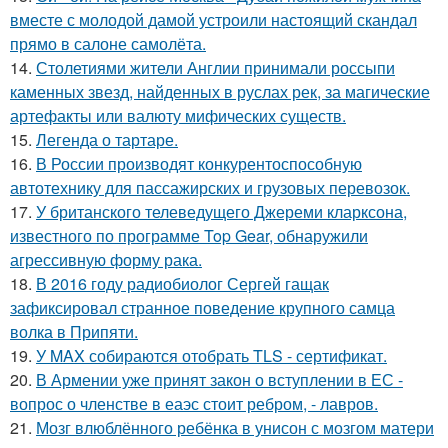
вместе с молодой дамой устроили настоящий скандал
прямо в салоне самолёта.
14.
Столетиями жители Англии принимали россыпи
каменных звезд, найденных в руслах рек, за магические
артефакты или валюту мифических существ.
15.
Легенда о тартаре.
16.
В России производят конкурентоспособную
автотехнику для пассажирских и грузовых перевозок.
17.
У британского телеведущего Джереми кларксона,
известного по программе Top Gear, обнаружили
агрессивную форму рака.
18.
В 2016 году радиобиолог Сергей гащак
зафиксировал странное поведение крупного самца
волка в Припяти.
19.
У MAX собираются отобрать TLS - сертификат.
20.
В Армении уже принят закон о вступлении в ЕС -
вопрос о членстве в еаэс стоит ребром, - лавров.
21.
Мозг влюблённого ребёнка в унисон с мозгом матери