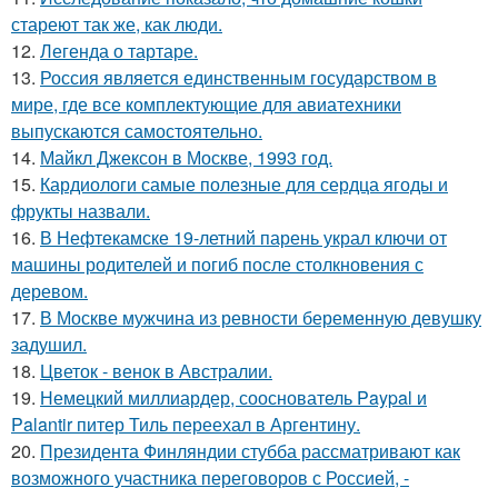
стареют так же, как люди.
12.
Легенда о тартаре.
13.
Россия является единственным государством в
мире, где все комплектующие для авиатехники
выпускаются самостоятельно.
14.
Майкл Джексон в Москве, 1993 год.
15.
Кардиологи самые полезные для сердца ягоды и
фрукты назвали.
16.
В Нефтекамске 19-летний парень украл ключи от
машины родителей и погиб после столкновения с
деревом.
17.
В Москве мужчина из ревности беременную девушку
задушил.
18.
Цветок - венок в Австралии.
19.
Немецкий миллиардер, сооснователь Paypal и
Palantir питер Тиль переехал в Аргентину.
20.
Президента Финляндии стубба рассматривают как
возможного участника переговоров с Россией, -