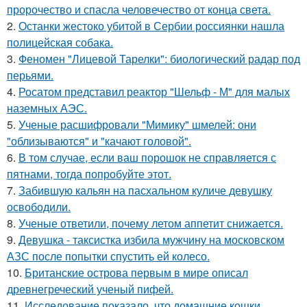
пророчество и спасла человечество от конца света.
2.
Останки жестоко убитой в Сербии россиянки нашла
полицейская собака.
3.
Феномен "Лицевой Тарелки": биологический радар под
перьями.
4.
Росатом представил реактор "Шельф - М" для малых
наземных АЭС.
5.
Ученые расшифровали "Мимику" шмелей: они
"облизываются" и "качают головой".
6.
В том случае, если ваш порошок не справляется с
пятнами, тогда попробуйте этот.
7.
Забившую кальян на пасхальном куличе девушку
освободили.
8.
Ученые ответили, почему летом аппетит снижается.
9.
Девушка - таксистка избила мужчину на московском
АЗС после попытки спустить ей колесо.
10.
Британские острова первым в мире описал
древнегреческий ученый пифей.
11.
Исследование показало, что домашние кошки