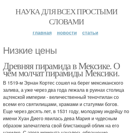
НАУКА ДЛЯ ВСЕХ ПРОСТЫМИ
СЛОВАМИ
главная
новости
статьи
Низкие цены
Древняя пирамида в Мексике. О
чём молчат пирамиды Мексики.
В 1519-м Эрнан Кортес сошел на берег мексиканского
залива, а уже через два года лежала в руинах столица
ацтекской империи - величественный теночтилан со
всеми его святилищами, храмами и статуями богов.
Еще через десять лет, в 1531 году, молодому индейцу по
имени Хуан Диего явилась дева Мария и чудесным
образом запечатлела свой блистающий облик на его
накидке. С этого момента началось обращение