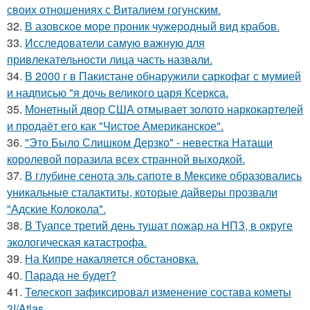
своих отношениях с Виталием гогунским.
32.
В азовское море проник чужеродный вид крабов.
33.
Исследователи самую важную для
привлекательности лица часть назвали.
34.
В 2000 г в Пакистане обнаружили саркофаг с мумией
и надписью "я дочь великого царя Ксеркса.
35.
Монетный двор США отмывает золото наркокартелей
и продаёт его как "Чистое Американское".
36.
"Это Было Слишком Дерзко" - невестка Наташи
королевой поразила всех странной выходкой.
37.
В глубине сенота эль сапоте в Мексике образовались
уникальные сталактиты, которые дайверы прозвали
"Адские Колокола".
38.
В Туапсе третий день тушат пожар на НПЗ, в округе
экологическая катастрофа.
39.
На Кипре накаляется обстановка.
40.
Парада не будет?
41.
Телескоп зафиксировал изменение состава кометы
3I/Atlas.