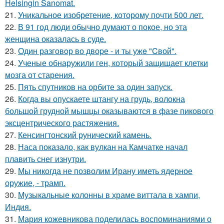
Helsingin Sanomat.
21.
Уникальное изобретение, которому почти 500 лет.
22.
В 91 год люди обычно думают о покое, но эта
женщина оказалась в суде.
23.
Один разговoр во двоpе - и ты ужe "Cвой".
24.
Ученые обнаружили ген, который защищает клетки
мозга от старения.
25.
Пять спутников на орбите за один запуск.
26.
Когда вы опускаете штангу на грудь, волокна
большой грудной мышцы оказываются в фазе пикового
эксцентрического растяжения.
27.
Кенсингтонский рунический камень.
28.
Наса показало, как вулкан на Камчатке начал
плавить снег изнутри.
29.
Мы никогда не позволим Ирану иметь ядерное
оружие, - трамп.
30.
Музыкальные колонны в храме виттала в хампи,
Индия.
31.
Мария кожевникова поделилась воспоминаниями о