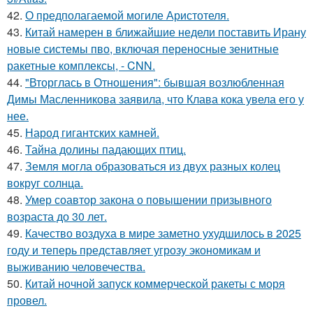
42.
О предполагаемой могиле Аристотеля.
43.
Китай намерен в ближайшие недели поставить Ирану
новые системы пво, включая переносные зенитные
ракетные комплексы, - CNN.
44.
"Вторглась в Отношения": бывшая возлюбленная
Димы Масленникова заявила, что Клава кока увела его у
нее.
45.
Народ гигантских камней.
46.
Тайна долины падающих птиц.
47.
Земля могла образоваться из двух разных колец
вокруг солнца.
48.
Умер соавтор закона о повышении призывного
возраста до 30 лет.
49.
Качество воздуха в мире заметно ухудшилось в 2025
году и теперь представляет угрозу экономикам и
выживанию человечества.
50.
Китай ночной запуск коммерческой ракеты с моря
провел.