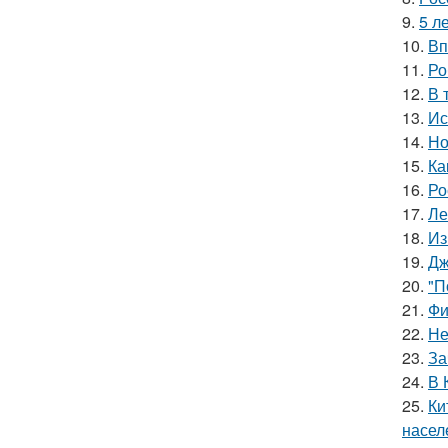
9.
5 л
10.
Вп
11.
Ро
12.
В 
13.
Ис
14.
Но
15.
Ка
16.
Ро
17.
Ле
18.
Из
19.
Дж
20.
"П
21.
Фи
22.
Не
23.
За
24.
В 
25.
Ки
насел