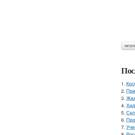
читат
Пос
1.
Ког
2.
При
3.
Жид
4.
Хид
5.
Скл
6.
Про
7.
Уче
8.
Рос