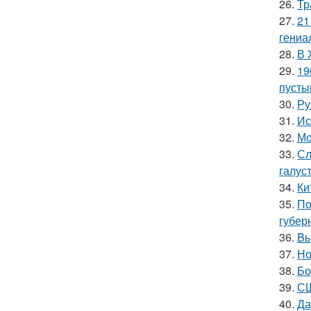
26.
Тр
27.
21
гениа
28.
В 
29.
19
пусты
30.
Ру
31.
Ис
32.
Мо
33.
Сл
галус
34.
Ки
35.
По
губер
36.
Bы
37.
Но
38.
Бо
39.
СШ
40.
Да