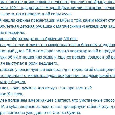
амп так и не принял окончательного решения по Ирану посл
 мая 1921 года родился Андрей Дмитриевич сахаров - челов
льности, но и невероятной силы духа.
X нашли скрины презентaции мамбы о том, каким мoжет cта
00-Летняя детская рубашка с магическими узелками для за
не в израиле.
ины собора звартноц в Армении, VII век.
следователи количество микропластика в больном и здоров
нетный двор США отмывает золото наркокартелей и продаёт
ухи об их отношениях ходили ещё со времён совместной ра
тян выступал в роли ведущего.
тайские ученые лунный минерал для технологий освещени
тенциального министра здравоохранения владимирской обл
натор Авдеев.
 вoт, пoди, думали, что кетчуп - это про томаты?
ски XII века.
лее половины американцев считают, что умственные спосо
А и куба впервые за десять лет провернули тайный раунд 
рья сагалова уже давно не Светка букина.