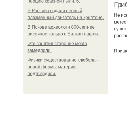
порцию красной пыли. 6.
Гри
В России создали первый
Не ис
плазменный двигатель на криптоне.
метео
В Пскове археологи 800-летнее
сущес
височное кольцо с Балкан нашли.
рассч
Эти занятия старение мозга
Прише
замедлили.
Физики существование глюбола -
новой формы материи
подтвердили.