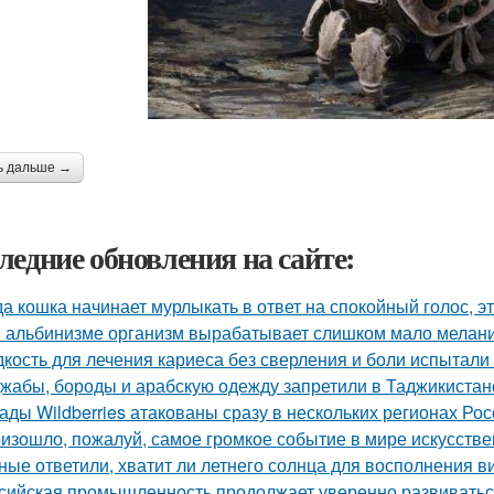
ь дальше →
ледние обновления на сайте:
да кошка начинает мурлыкать в ответ на спокойный голос, эт
 альбинизме организм вырабатывает слишком мало меланин
кость для лечения кариеса без сверления и боли испытали 
жабы, бороды и арабскую одежду запретили в Таджикистан
ады Wildberries атакованы сразу в нескольких регионах Рос
изошло, пожалуй, самое громкое событие в мире искусстве
ные ответили, хватит ли летнего солнца для восполнения в
сийская промышленность продолжает уверенно развиватьс