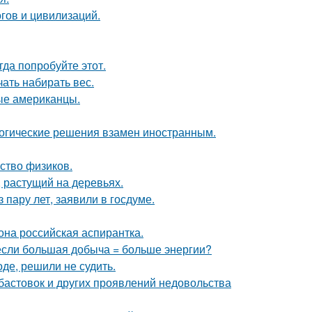
гов и цивилизаций.
гда попробуйте этот.
ать набирать вес.
вые американцы.
логические решения взамен иностранным.
ство физиков.
 растущий на деревьях.
пару лет, заявили в госдуме.
на российская аспирантка.
 если большая добыча = больше энергии?
де, решили не судить.
абастовок и других проявлений недовольства