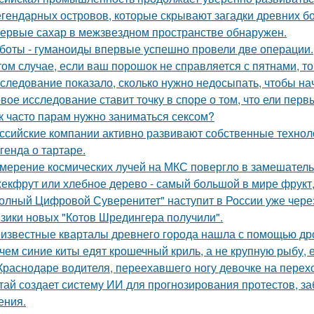
егендарных островов, которые скрывают загадки древних бо
ервые сахар в межзвездном пространстве обнаружен.
боты - гуманоиды впервые успешно провели две операции.
том случае, если ваш порошок не справляется с пятнами, то
следование показало, сколько нужно недосыпать, чтобы нач
вое исследование ставит точку в споре о том, что ели пер
к часто парам нужно заниматься сексом?
ссийские компании активно развивают собственные техно
генда о тартаре.
мерение космических лучей на МКС повергло в замешатель
екфрут или хлебное дерево - самый большой в мире фрукт,
олный Цифровой Суверенитет" наступит в России уже через 
зики новых "Котов Шредингера получили".
известные кварталы древнего города нашла с помощью дро
чем синие киты едят крошечный криль, а не крупную рыбу,
Краснодаре водителя, переехавшего ногу девочке на перехо
тай создает систему ИИ для прогнозирования протестов, з
ения.