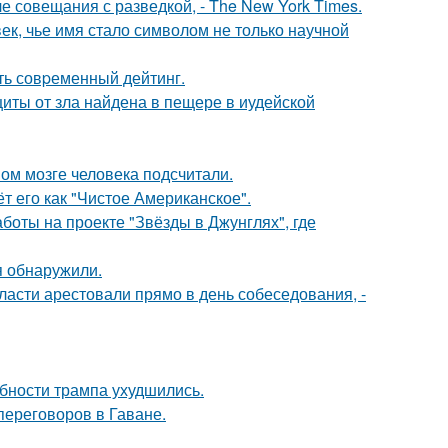
е совещания с разведкой, - The New York Times.
ек, чье имя стало символом не только научной
ть совpеменный дейтинг.
щиты от зла найдена в пещере в иудейской
ом мозге человека подсчитали.
 его как "Чистое Американское".
боты на проекте "Звёзды в Джунглях", где
я обнаружили.
асти арестовали прямо в день собеседования, -
бности трампа ухудшились.
переговоров в Гаване.