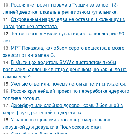
10.
Россиянке грозит тюрьма в Турции за запрет 13-
летней девочке плавать в религиозном купальнике.
11.
Откровенный наряд едва не оставил школьницу из
Таганрога без аттестата.
12.
Тестостерон у мужчин упал вдвое за последние 50
лет.
13.
МРТ Показала, как объем серого вещества в мозге
зависит от витамина C.
14.
В Мытищах водитель BMW с пистолетом якобы
распылил баллончик в отца с ребёнком, но как было на
самом деле?
15.
Ученые ответили, почему летом аппетит снижается.
16.
Россия крупнейший проект по переработке ядерного
топлива готовит.
17.
Джекфрут или хлебное дерево - самый большой в
мире фрукт, растущий на деревьях.
18.
Угнанный отцовский кроссовер смертельной
ловушкой для девушки в Подмосковье стал.
19.
Самый умный из актёров.