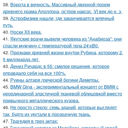
38.
Ворота в вечность. Массивный дверной проем
древнего храма Аполлона, остров наксос, VI век до н. э.
39.
Астрофизики нашли, где заканчивается млечный
путь.
40.
Носки XII века.
41.
Якутские врачи вывели человека из "Анабиоза": они
спасли мужчину с температурой тела 24\xB0.
42.
Признаки древней жизни внутри Рубина, которому 2,
5 миллиарда лет.
43.
Дениз Ричардс в 55: смелое решение, которое
оправдало себя на все 100%.
44.
Руины алтаря греческой богини Деметры.
45.
BMW Gina - экспериментальный концепт от BMW с
неординарной эластичной тканевой облицовкой вместо
привычного металлического кузова.
46.
Не просто стекло: семь зданий, которые выглядят
так, будто их укутали в прозрачную ткань.
47.
Трагедия в трех актах:
48.
Гигантский катитид из Малайзии, известный своей