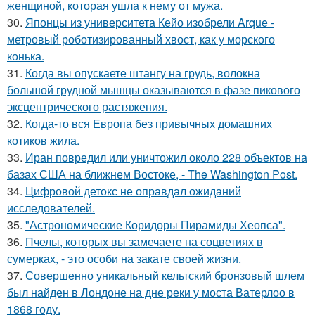
женщиной, которая ушла к нему от мужа.
30.
Японцы из университета Кейо изобрели Arque -
метровый роботизированный хвост, как у морского
конька.
31.
Когда вы опускаете штангу на грудь, волокна
большой грудной мышцы оказываются в фазе пикового
эксцентрического растяжения.
32.
Когда-то вся Европа без привычных домашних
котиков жила.
33.
Иран повредил или уничтожил около 228 объектов на
базах США на ближнем Востоке, - The Washington Post.
34.
Цифровой детокс не оправдал ожиданий
исследователей.
35.
"Астрономические Коридоры Пирамиды Хеопса".
36.
Пчелы, которых вы замечаете на соцветиях в
сумерках, - это особи на закате своей жизни.
37.
Совершенно уникальный кельтский бронзовый шлем
был найден в Лондоне на дне реки у моста Ватерлоо в
1868 году.