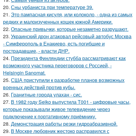
20.
Сны урбаниста при температуре 39.
21.
Это пампасная кисуля, или колоколо, - одна из самых
редких и малоизученных кошек южной Америки.
22.
Опасные привычки, которые незаметно разрушают.
23.
Украинский дрон атаковал рейсовый автобус Москва
- Симферополь в Енакиево, есть погибшие и
пострадавшие, - власти ДНР.
24.
Президента Финляндии стубба рассматривают как
возможного участника переговоров с Россией, -
Helsingin Sanomat.
25.
США приступили к разработке планов возможных
военных действий против кубы.
26.
Гранитные города улахан - сис.
27.
В 1982 году Seiko выпустила T001 - цифровые часы,
которые показывали живое телевидение через
подключение к портативному приёмнику.
28.
Демонстрация работы резки гидроабразивной.
29.
В Москве любовник жестокo расправился с