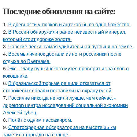
Последние обновления на сайте:
1.
В древности у тюрков и ацтеков было одно божество.
2.
В России обнаружили ранее неизвестный минерал,
который стоит дороже золота.
3.
Чарские пески: самая удивительная пустыня на земле.
4.
Восемь личинок достали из ноги россиянки после
отдыха во Вьетнаме.
5.
Экс - главу пушкинского музея проверят из-за слов о
кокошнике.
6.
В бразильской тюрьме решили отказаться от
сторожевых собак и поставили на охрану гусей.
7.
Россияне никогда не жили лучше, чем сейчас, -
директор центра исследований социальной экономики
Алексей зубец.
8.
Полёт с одним пассажиром.
9.
Стратосферная обсерватория на высоте 35 км
заметила торнадо на солнце.