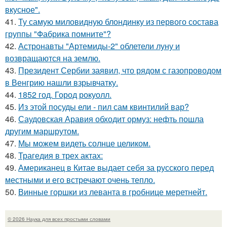
вкусное".
41.
Ту самую миловидную блондинку из первого состава
группы "Фабрика помните"?
42.
Астронавты "Артемиды-2" облетели луну и
возвращаются на землю.
43.
Президент Сербии заявил, что рядом с газопроводом
в Венгрию нашли взрывчатку.
44.
1852 год. Город рокуолл.
45.
Из этой посуды ели - пил сам квинтилий вар?
46.
Саудовская Аравия обходит ормуз: нефть пошла
другим маршрутом.
47.
Мы можем видеть солнце целиком.
48.
Трагедия в трех актах:
49.
Американец в Китае выдает себя за русского перед
местными и его встречают очень тепло.
50.
Винные горшки из леванта в гробнице меретнейт.
© 2026 Наука для всех простыми словами