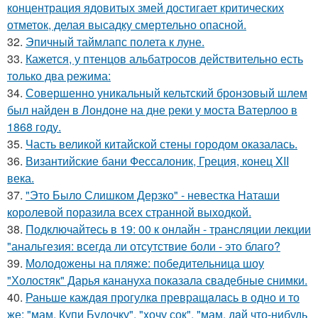
концентрация ядовитых змей достигает критических
отметок, делая высадку смертельно опасной.
32.
Эпичный таймлапс полета к луне.
33.
Кажется, у птенцов альбатросов действительно есть
только два режима:
34.
Совершенно уникальный кельтский бронзовый шлем
был найден в Лондоне на дне реки у моста Ватерлоо в
1868 году.
35.
Часть великой китайской стены городом оказалась.
36.
Византийские бани Фессалоник, Греция, конец XII
века.
37.
"Это Было Слишком Дерзко" - невестка Наташи
королевой поразила всех странной выходкой.
38.
Подключайтесь в 19: 00 к онлайн - трансляции лекции
"анальгезия: всегда ли отсутствие боли - это благо?
39.
Молодожены на пляже: победительница шоу
"Холостяк" Дарья канануха показала свадебные снимки.
40.
Раньше каждaя прогулкa превращaлaсь в одно и то
же: "мам, Купи Булочку", "xочу сок", "мам, дaй что-нибудь