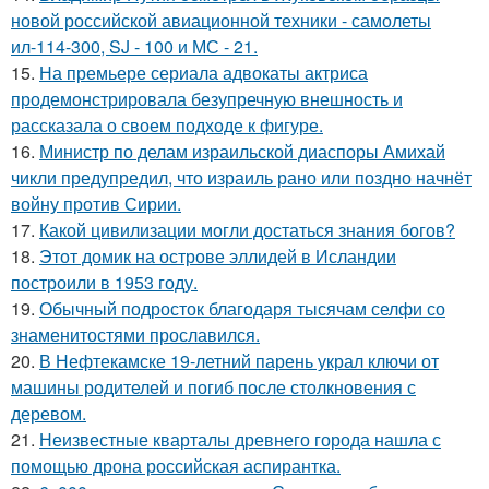
новой российской авиационной техники - самолеты
ил-114-300, SJ - 100 и МС - 21.
15.
На премьере сериала адвокаты актриса
продемонстрировала безупречную внешность и
рассказала о своем подходе к фигуре.
16.
Министр по делам израильской диаспоры Амихай
чикли предупредил, что израиль рано или поздно начнёт
войну против Сирии.
17.
Какой цивилизации могли достаться знания богов?
18.
Этот домик на острове эллидей в Исландии
построили в 1953 году.
19.
Обычный подросток благодаря тысячам селфи со
знаменитостями прославился.
20.
В Нефтекамске 19-летний парень украл ключи от
машины родителей и погиб после столкновения с
деревом.
21.
Неизвестные кварталы древнего города нашла с
помощью дрона российская аспирантка.