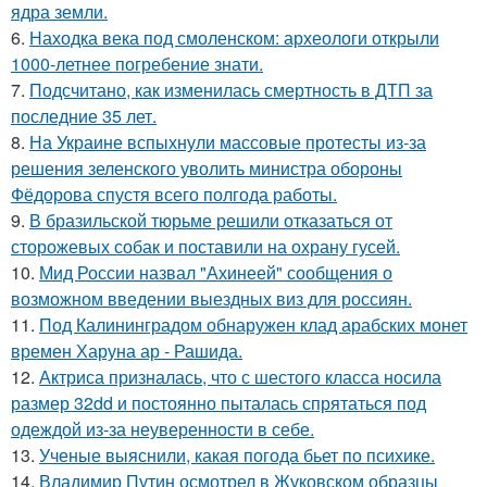
ядра земли.
6.
Находка века под смоленском: археологи открыли
1000-летнее погребение знати.
7.
Подсчитано, как изменилась смертность в ДТП за
последние 35 лет.
8.
На Украине вспыхнули массовые протесты из-за
решения зеленского уволить министра обороны
Фёдорова спустя всего полгода работы.
9.
В бразильской тюрьме решили отказаться от
сторожевых собак и поставили на охрану гусей.
10.
Мид России назвал "Ахинеей" сообщения о
возможном введении выездных виз для россиян.
11.
Под Калининградом обнаружен клад арабских монет
времен Харуна ар - Рашида.
12.
Актриса призналась, что с шестого класса носила
размер 32dd и постоянно пыталась спрятаться под
одеждой из-за неуверенности в себе.
13.
Ученые выяснили, какая погода бьет по психике.
14.
Владимир Путин осмотрел в Жуковском образцы