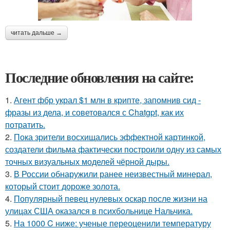
читать дальше →
Последние обновления на сайте:
1.
Агент фбр украл $1 млн в крипте, запомнив сид -
фразы из дела, и советовался с Chatgpt, как их
потратить.
2.
Пока зрители восхищались эффектной картинкой,
создатели фильма фактически построили одну из самых
точных визуальных моделей чёрной дыры.
3.
В России обнаружили ранее неизвестный минерал,
который стоит дороже золота.
4.
Популярный певец нулевых оскар после жизни на
улицах США оказался в психбольнице Нальчика.
5.
На 1000 C ниже: ученые переоценили температуру