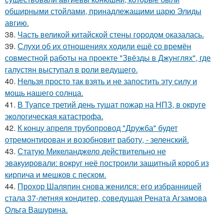
обширными стойлами, принадлежащими царю Элиды
авгию.
38.
Часть великой китайской стены городом оказалась.
39.
Слухи об их отношениях ходили ещё со времён
совместной работы на проекте "Звёзды в Джунглях", где
галустян выступал в роли ведущего.
40.
Нельзя просто так взять и не запостить эту силу и
мощь нашего солнца.
41.
В Туапсе третий день тушат пожар на НПЗ, в округе
экологическая катастрофа.
42.
К концу апреля трубопровод "Дружба" будет
отремонтирован и возобновит работу, - зеленский.
43.
Статую Микеланджело действительно не
эвакуировали: вокруг неё построили защитный короб из
кирпича и мешков с песком.
44.
Прохор Шаляпин снова женился: его избранницей
стала 37-летняя кондитер, соведущая Рената Агзамова
Ольга Вашурина.