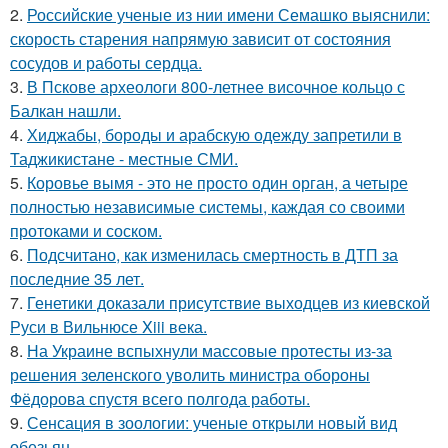
2.
Российские ученые из нии имени Семашко выяснили:
скорость старения напрямую зависит от состояния
сосудов и работы сердца.
3.
В Пскове археологи 800-летнее височное кольцо с
Балкан нашли.
4.
Хиджабы, бороды и арабскую одежду запретили в
Таджикистане - местные СМИ.
5.
Коровье вымя - это не просто один орган, а четыре
полностью независимые системы, каждая со своими
протоками и соском.
6.
Подсчитано, как изменилась смертность в ДТП за
последние 35 лет.
7.
Генетики доказали присутствие выходцев из киевской
Руси в Вильнюсе Xiii века.
8.
На Украине вспыхнули массовые протесты из-за
решения зеленского уволить министра обороны
Фёдорова спустя всего полгода работы.
9.
Сенсация в зоологии: ученые открыли новый вид
обезьян.