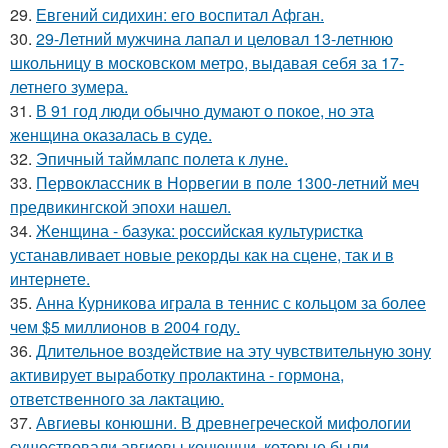
29.
Евгений сидихин: его воспитал Афган.
30.
29-Летний мужчина лапал и целовал 13-летнюю
школьницу в московском метро, выдавая себя за 17-
летнего зумера.
31.
В 91 год люди обычно думают о покое, но эта
женщина оказалась в суде.
32.
Эпичный таймлапс полета к луне.
33.
Первоклассник в Норвегии в поле 1300-летний меч
предвикингской эпохи нашел.
34.
Женщина - базука: российская культуристка
устанавливает новые рекорды как на сцене, так и в
интернете.
35.
Анна Курникова играла в теннис с кольцом за более
чем $5 миллионов в 2004 году.
36.
Длительное воздействие на эту чувствительную зону
активирует выработку пролактина - гормона,
ответственного за лактацию.
37.
Авгиевы конюшни. В древнегреческой мифологии
существовали авгиевы конюшни, которые были