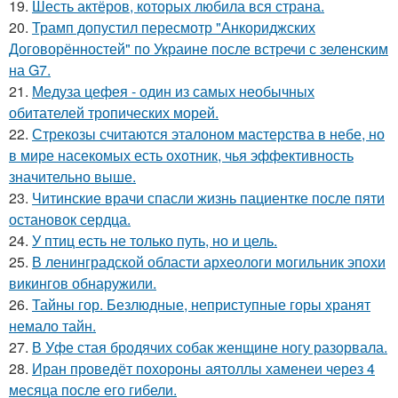
19.
Шесть актёров, которых любила вся страна.
20.
Трамп допустил пересмотр "Анкориджских
Договорённостей" по Украине после встречи с зеленским
на G7.
21.
Медуза цефея - один из самых необычных
обитателей тропических морей.
22.
Стрекозы считаются эталоном мастерства в небе, но
в мире насекомых есть охотник, чья эффективность
значительно выше.
23.
Читинские врачи спасли жизнь пациентке после пяти
остановок сердца.
24.
У птиц есть не только путь, но и цель.
25.
В ленинградской области археологи могильник эпохи
викингов обнаружили.
26.
Тайны гор. Безлюдные, неприступные горы хранят
немало тайн.
27.
В Уфе стая бродячих собак женщине ногу разорвала.
28.
Иран проведёт похороны аятоллы хаменеи через 4
месяца после его гибели.