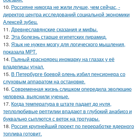
10.
Россияне никогда не жили лучше, чем сейчас, -
директор центра исследований социальной экономики
Алексей зубец.
11.
Древнеславянские сказания и мифы.
12.
Эта болезнь старше египетских пирамид.
13.
Язык не нужен мозгу для логического мышления,
показала МРТ.
14.
Пьяный красноярец иномарку на глазах у её
владелицы угнал.
15.
В Петербурге боевой олень избил пенсионера со
слуховым аппаратом на остановке.
16.
Современная жизнь слишком опередила эволюцию
человека, выяснили ученые.
17.
Когда температура в штате падает до нуля,
теплолюбивые рептилии впадают в глубокий анабиоз и
буквально сыплются с веток на тротуары.
18.
Россия крупнейший проект по переработке ядерного
топлива готовит.