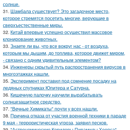
солнце.
31.
Шамбала существует? Это загадочное место,
которое стремятся посетить многие, верующие в
сверхъестественные миры.
32.
Китай впервые успешно осуществил массовое
клонирование животных.
33.
Знаете ли вы, что все вокруг нас - от воздуха,
которым мы дышим, до топлива, которое движет миром,
- связано с одним удивительным элементом?
34.
Инженеры скрытый путь распространения вирусов в
многоэтажках нашли.
35.
Эксперимент поставил под сомнение посадку на
ледяных спутниках Юпитера и Сатурна.
36.
Кишечную палочку научили вырабатывать
солнцезащитное средство.
37.
"Вечные Химикаты" почти у всех нашли.
38.
Причина отказа от участия военной техники в параде
9 мая - террористическая угроза, заявил песков.
39.
"Астрономические Коридоры Пирамиды Хеопса".