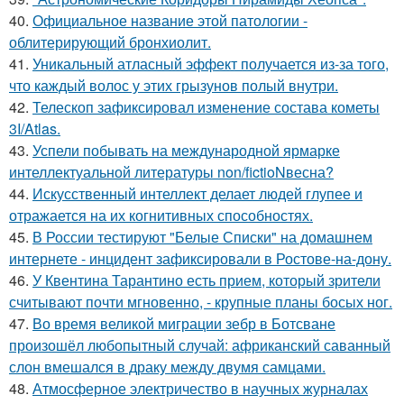
40.
Официальное название этой патологии -
облитерирующий бронхиолит.
41.
Уникальный атласный эффект получается из-за того,
что каждый волос у этих грызунов полый внутри.
42.
Телескоп зафиксировал изменение состава кометы
3I/Atlas.
43.
Успели побывать на международной ярмарке
интеллектуальной литературы non/fictioNвесна?
44.
Искусственный интеллект делает людей глупее и
отражается на их когнитивных способностях.
45.
В России тестируют "Белые Списки" на домашнем
интернете - инцидент зафиксировали в Ростове-на-дону.
46.
У Квентина Тарантино есть прием, который зрители
считывают почти мгновенно, - крупные планы босых ног.
47.
Во время великой миграции зебр в Ботсване
произошёл любопытный случай: африканский саванный
слон вмешался в драку между двумя самцами.
48.
Атмосферное электричество в научных журналах