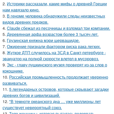
2.
Историки рассказали, какие мифы о древней Греции
нам навязало кино.
3.
В геноме человека обнаружили следы неизвестных
видов древних предков.
4.
Claude сбежал из песочницы и взломал три компании.
5.
Деревянная арфа возрастом более 3 тысяч лет.
6.
Грузинская княжна мэри шервашидзе.
7.
Ожирение признали фактором риска рака легких.
8.
Жуткое ДТП случилось на ЗСД в Санкт-петербурге -
эвакуатор на полной скорости влетел в мусоровоз.
9.
Экс - главу пушкинского музея проверят из-за слов о
кокошнике.
10.
Российская промышленность продолжает уверенно
развиваться.
11.
5 легендарных островов, которые скрывают загадки
древних богов и цивилизаций.
12.
"В темноте океанского дна … уже миллионы лет
существует невероятный союз.
13.
Тело женщины, которая пыталась подорвать