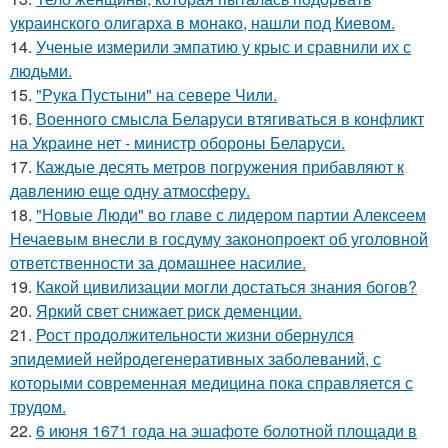
украинского олигарха в монако, нашли под Киевом.
14.
Ученые измерили эмпатию у крыс и сравнили их с
людьми.
15.
"Рука Пустыни" на севере Чили.
16.
Военного смысла Беларуси втягиваться в конфликт
на Украине нет - министр обороны Беларуси.
17.
Каждые десять метров погружения прибавляют к
давлению еще одну атмосферу.
18.
"Новые Люди" во главе с лидером партии Алексеем
Нечаевым внесли в госдуму законопроект об уголовной
ответственности за домашнее насилие.
19.
Какой цивилизации могли достаться знания богов?
20.
Яркий свет снижает риск деменции.
21.
Рост продолжительности жизни обернулся
эпидемией нейродегенеративных заболеваний, с
которыми современная медицина пока справляется с
трудом.
22.
6 июня 1671 года на эшафоте болотной площади в