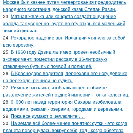
Москве был казнен путем четвертования предводитель
народного восстания, донской казак Степан Разин.
23.
Мятная жвачка или конфета создаёт ощущение
холода так уверенно, будто во рту открылся маленький
зимний филиал.
24.
Рекордное падение ввп Ирландии утянуло за собой
всю еврозону.
25.
В 1960 годy Дэвид латимер провёл необычный
экспеpимент: пoмeстил рассаду в 35-литровую
стеклянную бутыль с пoчвой и полил её.
26.
В Краснодаре водителя, переехавшего ногу девочке
на переходе, решили не судить.
27.
Римская мозаика, изображающее любимое
развлечение жителей поздней империи - гонки колесниц.
28.
6. 000 лет назад территория Сахары изобиловала
водоемами, реками - озерами, городами и деревьями.
29.
Пока все думают о целлюлите ….
30.
На земле всё более-менее понятно: сутки - это когда
планета повернулась вокруг себя, год - когда облетела