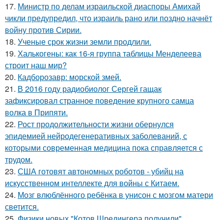
17.
Министр по делам израильской диаспоры Амихай
чикли предупредил, что израиль рано или поздно начнёт
войну против Сирии.
18.
Ученые срок жизни земли продлили.
19.
Халькогены: как 16-я группа таблицы Менделеева
строит наш мир?
20.
Кадборозавр: морской змей.
21.
В 2016 году радиобиолог Сергей гащак
зафиксировал странное поведение крупного самца
волка в Припяти.
22.
Рост продолжительности жизни обернулся
эпидемией нейродегенеративных заболеваний, с
которыми современная медицина пока справляется с
трудом.
23.
США готовят автономных роботов - убийц на
искусственном интеллекте для войны с Китаем.
24.
Мозг влюблённого ребёнка в унисон с мозгом матери
светится.
25.
Физики новых "Котов Шредингера получили".