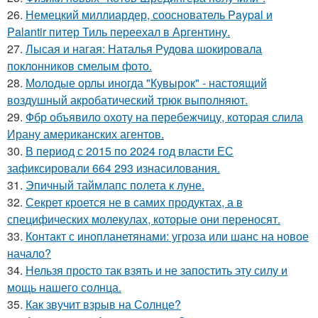
26.
Немецкий миллиардер, сооснователь Paypal и
Palantir питер Тиль переехал в Аргентину.
27.
Лысая и нагая: Наталья Рудова шокировала
поклонников смелым фото.
28.
Молодые орлы иногда "Кувырок" - настоящий
воздушный акробатический трюк выполняют.
29.
Фбр объявило охоту на перебежчицу, которая слила
Ирану американских агентов.
30.
В период с 2015 по 2024 год власти ЕС
зафиксировали 664 293 изнасилования.
31.
Эпичный таймлапс полета к луне.
32.
Секрет кроется не в самих продуктах, а в
специфических молекулах, которые они переносят.
33.
Контакт с инопланетянами: угроза или шанс на новое
начало?
34.
Нельзя просто так взять и не запостить эту силу и
мощь нашего солнца.
35.
Как звучит взрыв на Солнце?