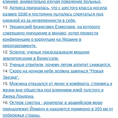
клинике, внимательно изучая поведение больных.
10.
Актриса призналась, что с шестого класса носила
размер 32dd и постоянно пыталась спрятаться под
одеждой из-за неуверенности в себе.
11.
Украинский бизнесмен Ермолаев, на которого
совершено покушение в монако, хотел провести
конференцию о коррупции на Украине в
европарламенте.
12.
Science: ученые предсказывали мощное
землетрясение в Венесуэле.
13.
Ученые ответили, почему летом аппетит снижается.
14.
Скоро на ночном небе должна зажечься "Новая
Звезда".
15.
Мужчина отказался от денег и комфорта, стремясь к
жизни вне общества под влиянием идей толстого и
Джека Лондона.
16.
Остров сокотра - архипелаг в аравийском море
принадлежит Йемену и находится примерно в 350 км от
побережья страны.