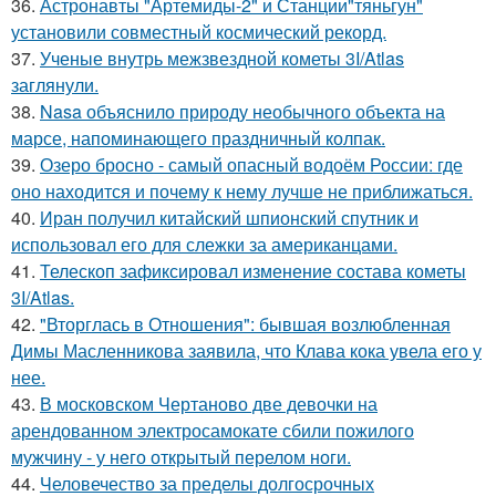
36.
Астронавты "Артемиды-2" и Станции"тяньгун"
установили совместный космический рекорд.
37.
Ученые внутрь межзвездной кометы 3I/Atlas
заглянули.
38.
Nasa объяснило природу необычного объекта на
марсе, напоминающего праздничный колпак.
39.
Озеро бросно - самый опасный водоём России: где
оно находится и почему к нему лучше не приближаться.
40.
Иран получил китайский шпионский спутник и
использовал его для слежки за американцами.
41.
Телескоп зафиксировал изменение состава кометы
3I/Atlas.
42.
"Вторглась в Отношения": бывшая возлюбленная
Димы Масленникова заявила, что Клава кока увела его у
нее.
43.
В московском Чертаново две девочки на
арендованном электросамокате сбили пожилого
мужчину - у него открытый перелом ноги.
44.
Человечество за пределы долгосрочных