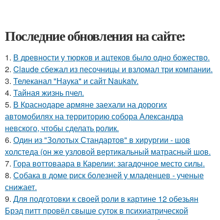
Последние обновления на сайте:
1.
В древности у тюрков и ацтеков было одно божество.
2.
Claude сбежал из песочницы и взломал три компании.
3.
Телеканал "Наука" и сайт Naukatv.
4.
Тайная жизнь пчел.
5.
В Краснодаре армяне заехали на дорогих
автомобилях на территорию собора Александра
невского, чтобы сделать ролик.
6.
Один из "Золотых Стандартов" в хирургии - шов
холстеда (он же узловой вертикальный матрасный шов.
7.
Гора воттоваара в Карелии: загадочное место силы.
8.
Собака в доме риск болезней у младенцев - ученые
снижает.
9.
Для подготовки к своей роли в картине 12 обезьян
Брэд питт провёл свыше суток в психиатрической