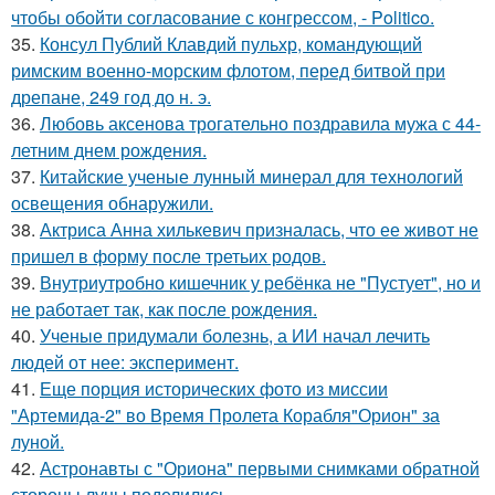
чтобы обойти согласование с конгрессом, - Politico.
35.
Консул Публий Клавдий пульхр, командующий
римским военно-морским флотом, перед битвой при
дрепане, 249 год до н. э.
36.
Любовь аксенова трогательно поздравила мужа с 44-
летним днем рождения.
37.
Китайские ученые лунный минерал для технологий
освещения обнаружили.
38.
Актриса Анна хилькевич призналась, что ее живот не
пришел в форму после третьих родов.
39.
Внутриутробно кишечник у ребёнка не "Пустует", но и
не работает так, как после рождения.
40.
Ученые придумали болезнь, а ИИ начал лечить
людей от нее: эксперимент.
41.
Еще порция исторических фото из миссии
"Артемида-2" во Время Пролета Корабля"Орион" за
луной.
42.
Астронавты с "Ориона" первыми снимками обратной
стороны луны поделились.