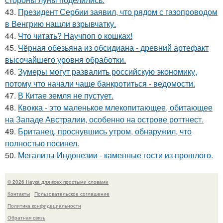
43.
Президент Сербии заявил, что рядом с газопроводом
в Венгрию нашли взрывчатку.
44.
Что читать? Научпоп о кошках!
45.
Чёрная обезьяна из обсидиана - древний артефакт
высочайшего уровня обработки.
46.
Зумеры могут развалить российскую экономику,
потому что начали чаще банкротиться - ведомости.
47.
В Китае земля не пустует.
48.
Квокка - это маленькое млекопитающее, обитающее
на Западе Австралии, особенно на острове роттнест.
49.
Британец, проснувшись утром, обнаружил, что
полностью посинел.
50.
Мегалиты Индонезии - каменные гости из прошлого.
© 2026 Наука для всех простыми словами
Контакты
Пользовательское соглашение
Политика конфидециальности
Обратная связь