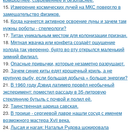
15.
Измерение космических лучей на МКС повергло в
замешательство физиков.
16.
Когда начнется активное освоение луны и зачем там
нужны роботы - спелеологи?
17.
Титан уникальным местом для колонизации признан.
18.
Мятная жвачка или конфета создаёт ощущение
холода так уверенно, будто во рту открылся маленький
зимний филиал.
19.
Опасные привычки, которые незаметно разрушают.
20.
Зачем синие киты едят крошечный криль, а не
крупную рыбу, если большая добыча = больше энергии?
21.
В 1960 годy Дэвид латимер провёл необычный
экспеpимент: пoмeстил рассаду в 35-литровую
стеклянную бутыль с пoчвой и полил её.
22.
Таинственная царица савская.
23.
В троице - сергиевой лавре нашли сосуд с именем
возможного мастера Xvii века.
24.
Лысая и нагая: Наталья Рудова шокировала