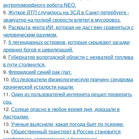
антропоморфного робота NEO.
5.
Жуткое ДТП случилось на ЗСД в Санкт-петербурге -
эвакуатор на полной скорости влетел в мусоровоз.
6.
Раскрыта черта ИИ, которая не даст ему сравняться с
человеческим разумом.
7.
5 легендарных островов, которые скрывают загадки
древних богов и цивилизаций.
8.
Губернатор вологодской области с нехваткой топлива
в пути столкнулся.
9.
Флоридский синий рак (лат.
10.
Исследователи физиологическую причину синдрома
хронической усталости нашли.
11.
Один из пользователей интернета решил проверить
соц.
12.
Солнце опасно в любое время дня, доказали в
Австралии.
13.
Ученые выяснили, какая погода бьет по психике.
14.
Общественный транспорт в России становится
комфортнее, современнее и безопаснее.