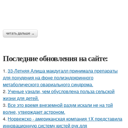
читать дальше →
Последние обновления на сайте:
1.
33-Летняя Алиша макдугалл принимала препараты
для похудения на фоне полиэндокринного
метаболического овариального синдрома.
2.
Ученые узнали, чем обусловлена польза сельской
жизни для детей.
3.
Все это время внеземной разум искали не на той
волне, утверждает астроном.
4.
Норвежско - американская компания 1X представила
инновационную систему кистей рук для