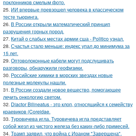
поклонников смелым фото.
25.
ИИ впервые превзошел человека в классическом
тесте тьюринга.
26.
В России открыли математический принцип
разрушения горных пород.
27.
Китай о слабых местах армии сша - Politico узнал.
28.
Счастья стало меньше: индекс упал до минимума за
15 лет.
29.
Оптоволоконные кабели могут подслушивать
разговоры, обнаружили геофизики.
30.
Российские химики в морских звездах новые
полезные молекулы нашли.
31.
В России создали новое вещество, помогающее
лечить онкологию светом.
32.
Diactor Bilineatus - это клоп, относящийся к семейству
краевиков (Coreidae.
33.
Туровичева игла. Туровичева игла представляет
собой жезл из чистого железа без каких-либо примесей.
34.
Трамп заявил, что война с Ираном "Завершена",