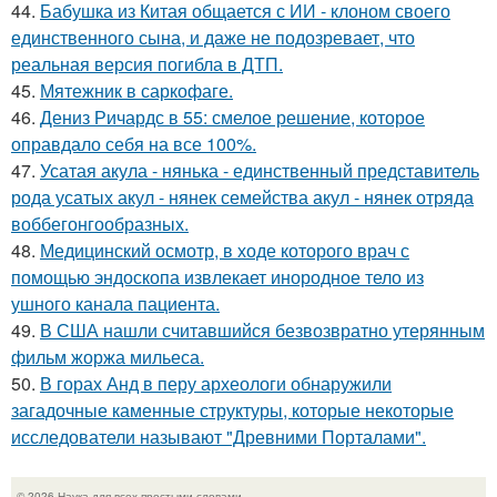
44.
Бабушка из Китая общается с ИИ - клоном своего
единственного сына, и даже не подозревает, что
реальная версия погибла в ДТП.
45.
Мятежник в саркофаге.
46.
Дениз Ричардс в 55: смелое решение, которое
оправдало себя на все 100%.
47.
Усатая акула - нянька - единственный представитель
рода усатых акул - нянек семейства акул - нянек отряда
воббегонгообразных.
48.
Медицинский осмотр, в ходе которого врач с
помощью эндоскопа извлекает инородное тело из
ушного канала пациента.
49.
В США нашли считавшийся безвозвратно утерянным
фильм жоржа мильеса.
50.
В горах Анд в перу археологи обнаружили
загадочные каменные структуры, которые некоторые
исследователи называют "Древними Порталами".
© 2026 Наука для всех простыми словами