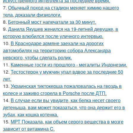
искусственного интеллекта за последнее время.
7.
Обычный поход на стадион меняет химию нашего
тела, доказали физиологи.
8.
Бетонный мост напечатали за 30 минут.
9.
Данила Якушев женился на 19-летней девушке, в
которую влюбился после уличного интервью.
10.
В Краснодаре армяне заехали на дорогих
автомобилях на территорию собора Александра
невского, чтобы сделать ролик.
11.
Каменные гости из прошлого - мегалиты Индонезии.
12.
Тестостерон у мужчин упал вдвое за последние 50
лет.
13.
Украинская тиктокерша пожаловалась на гвоздь в
колесе и заживо сгорела в Porsche после ДТП.
14.
В случае если вы увидите, как белка несет своего
детеныша, вам может показаться, что она держит его в
зубах, как кошка котенка.
15.
МРТ Показала, как объем серого вещества в мозге
зависит от витамина C.