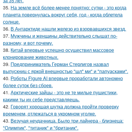
за 35 лет.
35.
На земле всё более-менее понятно: сутки - это когда
планета повернулась вокруг себя, год - когда облетела
солнце.
36.
В Антарктиде нашли железо из взорвавшихся звезд.
37.
Мужчины и женщины действительно слышат по-
разному, и вот почему.
38.
Китай впервые успешно осуществил массовое
клонирование животных.
39.
Предприниматель Герман Стерлигов назвал
выпускниц с яркой внешностью "шл* ми" и "папуасками".
40.
Роботы Figure AI впервые проработали автономно
более суток без сбоев.
41.
Арктические зайцы - это не те милые пушистики,
какими ты их себе представляешь.
42.
Говорят хорошая шутка должна пройти проверку
временем, отлежаться в укромном уголке.
43.
Везучая неудачница. Было три лайнера - близнеца:
"Олимпик", "титаник" и "британик".