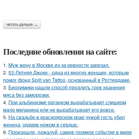
читать дальше →
Последние обновления на сайте:
1.
Mуж жену в Москве из-за ревности зарезал.
2.
53-Летняя Джоке - одна из многих женщин, которым
помог фонд Spijt van Tattoo, основанный в Роттердаме.
3.
Биохимики нашли способ продлить срок хранения
мяса без заморозки.
4.
При альбинизме организм вырабатывает слишком
мало меланина или не вырабатывает его вовсе.
5.
На свадьбе в красноярском крае чужой гость убил
жениха, ударив ножом в сердце.
6.
Произошло, пожалуй, самое громкое событие в мире