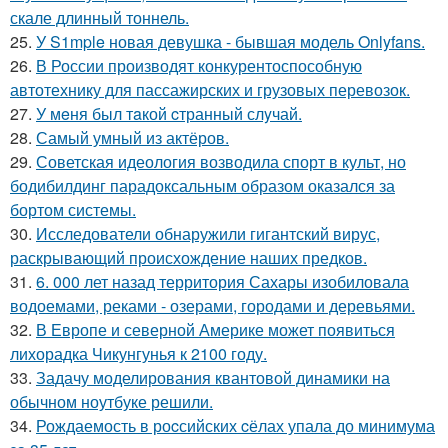
скале длинный тоннель.
25.
У S1mple новая девушка - бывшая модель Onlyfans.
26.
В России производят конкурентоспособную
автотехнику для пассажирских и грузовых перевозок.
27.
У мeня был тaкой cтранный слyчай.
28.
Самый умный из актёров.
29.
Советская идеология возводила спорт в культ, но
бодибилдинг парадоксальным образом оказался за
бортом системы.
30.
Исследователи обнаружили гигантский вирус,
раскрывающий происхождение наших предков.
31.
6. 000 лет назад территория Сахары изобиловала
водоемами, реками - озерами, городами и деревьями.
32.
В Европе и северной Америке может появиться
лихорадка Чикунгунья к 2100 году.
33.
Задачу моделирования квантовой динамики на
обычном ноутбуке решили.
34.
Рождаемость в роcсийских cёлах упала до минимума