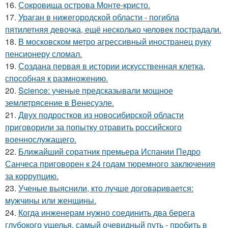
16.
Сокровища острова Монте-кристо.
17.
Ураган в нижегородской области - погибла
пятилетняя девочка, ещё несколько человек пострадали.
18.
В московском метро агрессивный иностранец руку
пенсионеру сломал.
19.
Создана первая в истории искусственная клетка,
способная к размножению.
20.
Science: ученые предсказывали мощное
землетрясение в Венесуэле.
21.
Двух подростков из новосибирской области
приговорили за попытку отравить российского
военнослужащего.
22.
Ближайший соратник премьера Испании Педро
Санчеса приговорен к 24 годам тюремного заключения
за коррупцию.
23.
Ученые выяснили, кто лучше договаривается:
мужчины или женщины.
24.
Когда инженерам нужно соединить два берега
глубокого ущелья, самый очевидный путь - пробить в