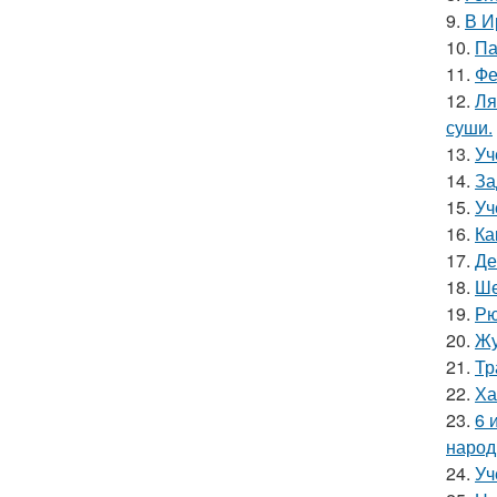
9.
В И
10.
Па
11.
Фе
12.
Ля
суши.
13.
Уч
14.
За
15.
Уч
16.
Ка
17.
Де
18.
Ше
19.
Рю
20.
Жу
21.
Тр
22.
Ха
23.
6 
народ
24.
Уч