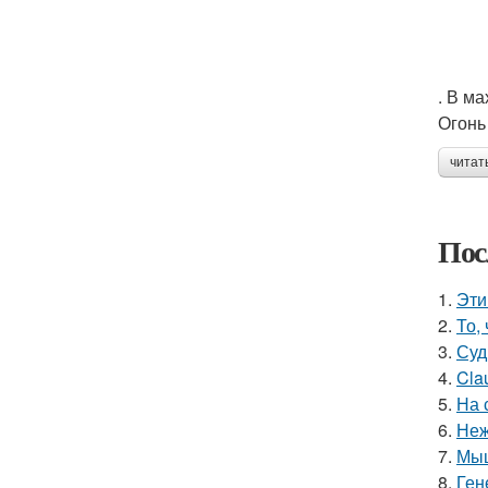
. В м
Огонь
читат
Пос
1.
Эти
2.
То,
3.
Суд
4.
Cla
5.
На 
6.
Неж
7.
Мыш
8.
Ген