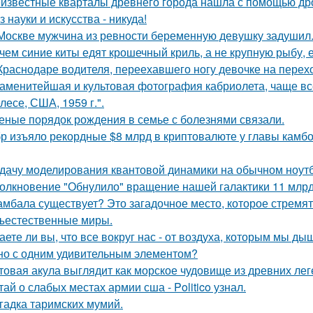
известные кварталы древнего города нашла с помощью дро
з науки и искусства - никуда!
Москве мужчина из ревности беременную девушку задушил
чем синие киты едят крошечный криль, а не крупную рыбу,
Краснодаре водителя, переехавшего ногу девочке на перехо
аменитейшая и культовая фотография кабриолета, чаще вс
лесе, США, 1959 г.".
еные порядок рождения в семье с болезнями связали.
р изъяло рекордные $8 млрд в криптовалюте у главы камбод
дачу моделирования квантовой динамики на обычном ноут
олкновение "Обнулило" вращение нашей галактики 11 млрд 
мбала существует? Это загадочное место, которое стремят
ъестественные миры.
аете ли вы, что все вокруг нас - от воздуха, которым мы ды
но с одним удивительным элементом?
товая акула выглядит как морское чудовище из древних лег
тай о слабых местах армии сша - Politico узнал.
гадка таримских мумий.