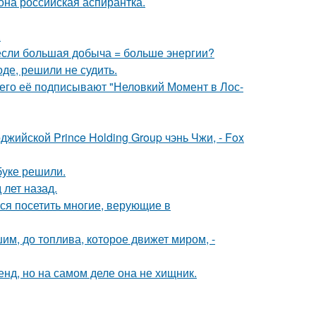
на российская аспирантка.
.
 если большая добыча = больше энергии?
де, решили не судить.
его её подписывают "Неловкий Момент в Лос-
жийской Prince Holding Group чэнь Чжи, - Fox
буке решили.
лет назад.
ся посетить многие, верующие в
шим, до топлива, которое движет миром, -
енд, но на самом деле она не хищник.