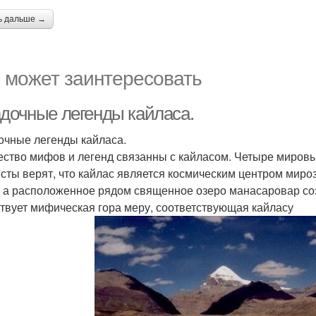
ь дальше →
 может заинтересовать
адочные легенды кайласа.
очные легенды кайласа.
ство мифов и легенд связанны с кайласом. Четыре мировы
сты верят, что кайлас является космическим центром миро
 а расположенное рядом священное озеро манасаровар соз
твует мифическая гора меру, соответствующая кайласу