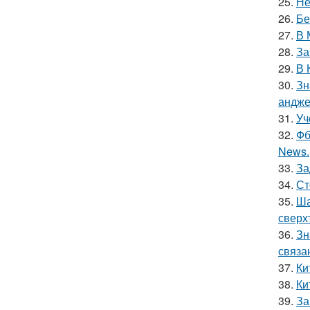
25.
Не
26.
Бе
27.
В 
28.
За
29.
В 
30.
Зн
андже
31.
Уч
32.
Фб
News.
33.
За
34.
Ст
35.
Ша
сверх
36.
Зн
связа
37.
Ки
38.
Ки
39.
За