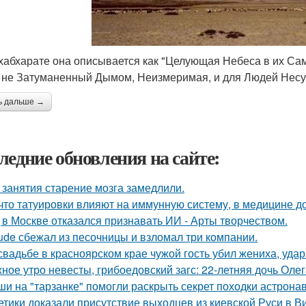
ахабхарате она описывается как "Целующая Небеса в их С
 не Затуманенный Дымом, Неизмеримая, и для Людей Несу
ь дальше →
ледние обновления на сайте:
 занятия старение мозга замедлили.
 что татуировки влияют на иммунную систему, в медицине д
 в Москве отказался признавать ИИ - Арты творчеством.
ude сбежал из песочницы и взломал три компании.
свадьбе в красноярском крае чужой гость убил жениха, уда
ное утро невесты, грибоедовский загс: 22-летняя дочь Оле
и на "тарзанке" помогли раскрыть секрет походки астронав
етики доказали присутствие выходцев из киевской Руси в Ви