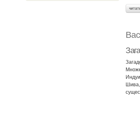
читат
Вас
Заг
Загад
Множе
Индуи
Шива,
сущес