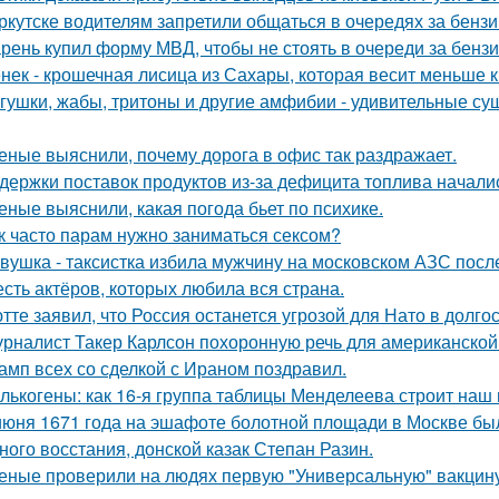
ркутске водителям запретили общаться в очередях за бензи
рень купил форму МВД, чтобы не стоять в очереди за бенз
нек - крошечная лисица из Сахары, которая весит меньше 
гушки, жабы, тритоны и другие амфибии - удивительные су
еные выяснили, почему дорога в офис так раздражает.
держки поставок продуктов из-за дефицита топлива начали
еные выяснили, какая погода бьет по психике.
к часто парам нужно заниматься сексом?
вушка - таксистка избила мужчину на московском АЗС после
сть актёров, которых любила вся страна.
тте заявил, что Россия останется угрозой для Нато в долго
рналист Такер Карлсон похоронную речь для американской
амп всех со сделкой с Ираном поздравил.
лькогены: как 16-я группа таблицы Менделеева строит наш
июня 1671 года на эшафоте болотной площади в Москве бы
ного восстания, донской казак Степан Разин.
еные проверили на людях первую "Универсальную" вакцину