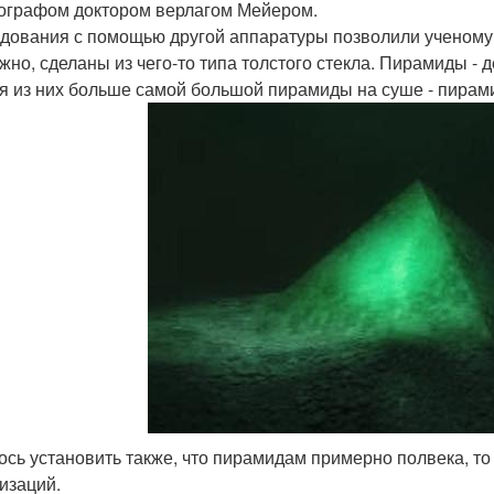
ографом доктором верлагом Мейером.
дования с помощью другой аппаратуры позволили ученому о
жно, сделаны из чего-то типа толстого стекла. Пирамиды -
я из них больше самой большой пирамиды на суше - пирам
лось установить также, что пирамидам примерно полвека, т
изаций.