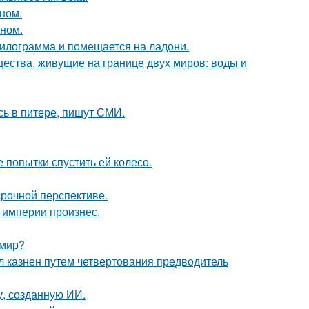
ном.
ином.
килограмма и помещается на ладони.
щества, живущие на границе двух миров: воды и
сь в питере, пишут СМИ.
 попытки спустить ей колесо.
срочной перспективе.
 империи произнес.
 мир?
л казнен путем четвертования предводитель
, созданную ИИ.