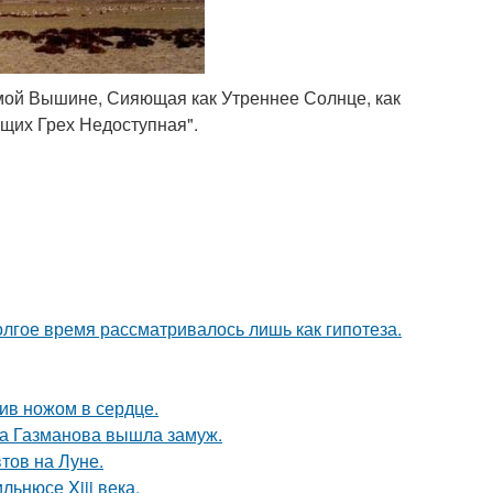
амой Вышине, Сияющая как Утреннее Солнце, как
щих Грех Недоступная".
олгое время рассматривалось лишь как гипотеза.
рив ножом в сердце.
га Газманова вышла замуж.
тов на Луне.
льнюсе Xiii века.