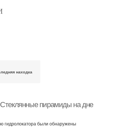
И
ледняя находка
. Стеклянные пирамиды на дне
ью гидролокатора были обнаружены