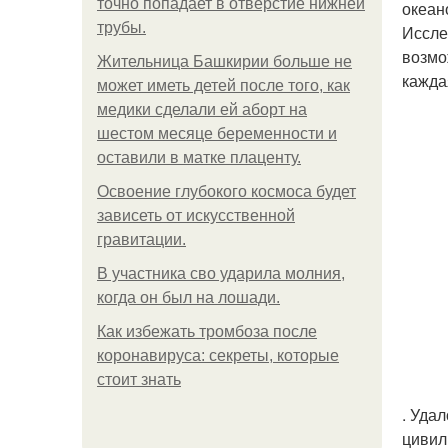
точно попадает в отверстие нижней
океан
трубы.
Иссле
возмо
Жительница Башкирии больше не
кажда
может иметь детей после того, как
медики сделали ей аборт на
шестом месяце беременности и
оставили в матке плаценту.
Освоение глубокого космоса будет
зависеть от искусственной
гравитации.
В участника сво ударила молния,
когда он был на лошади.
Как избежать тромбоза после
коронавируса: секреты, которые
стоит знать
. Уда
цивил