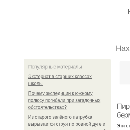
Нах
Популярные материалы
Экстернат в старших классах
школы
Почему экспедиции к южному
полюсу погибали при загадочных
Пир
обстоятельствах?
берм
Из старого зелёного патрубка
вырывается струя по ровной дуге и
Эти с