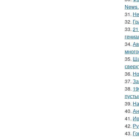
News.
31.
Не
32.
Гр
33.
21
гениа
34.
Ав
много
35.
Ша
сверх
36.
Но
37.
За
38.
19
пусты
39.
На
40.
Ан
41.
Ир
42.
Ру
43.
Го