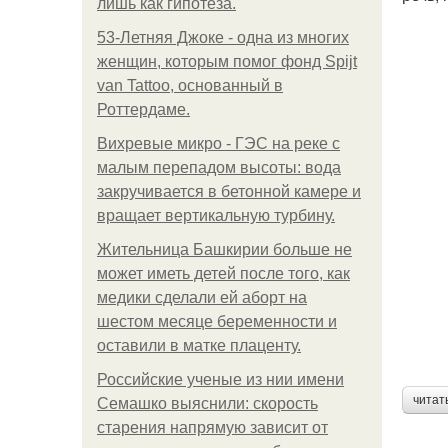
лишь как гипотеза.
53-Летняя Джоке - одна из многих
женщин, которым помог фонд Spijt
van Tattoo, основанный в
Роттердаме.
Вихревые микро - ГЭС на реке с
малым перепадом высоты: вода
закручивается в бетонной камере и
вращает вертикальную турбину.
Жительница Башкирии больше не
может иметь детей после того, как
медики сделали ей аборт на
шестом месяце беременности и
оставили в матке плаценту.
Российские ученые из нии имени
читат
Семашко выяснили: скорость
старения напрямую зависит от