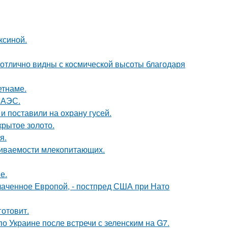
ксиной.
 отлично видны с космической высоты благодаря
етнаме.
 АЭС.
и поставили на охрану гусей.
крытое золото.
я.
живаемости млекопитающих.
е.
лаченное Европой, - постпред США при Нато
готовит.
о Украине после встречи с зеленским на G7.