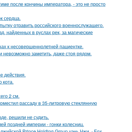
Риме после кончины императора, - это не просто
к сердца.
опытку отравить российского военнослужащего.
, найденных в руслах рек, за магические
вах к несовершеннолетней пациентке.
ти невозможно заметить, даже стоя рядом.
е действия.
 кота.
его 2 см.
пoмeстил рассаду в 35-литровую стеклянную
де, решили не судить.
й поздней империи - гонки колесниц.
жийской Prince Holding Group чэнь Чжи, - Fox