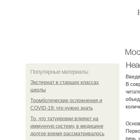
Мос
Head
Популярные материалы
Введ
Экстернат в старших классах
В сов
школы
читат
объед
Тромботические осложнения и
колич
COVID-19: что нужно знать
То, что татуировки влияют на
Основ
иммунную систему, в медицине
Перво
долгое время рассматривалось
речь, 