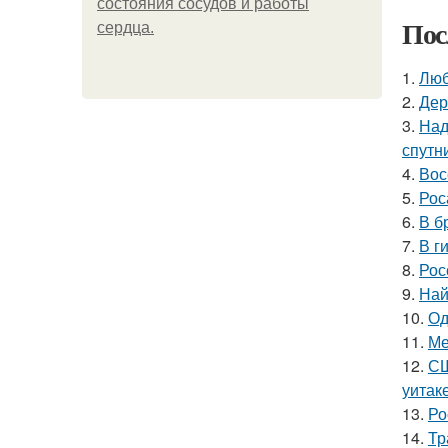
состояния сосудов и работы
Пос
сердца.
1.
Люб
2.
Дер
3.
Над
спутн
4.
Вос
5.
Рос
6.
В б
7.
В г
8.
Рос
9.
Най
10.
Од
11.
Ме
12.
СШ
уитак
13.
Ро
14.
Тр