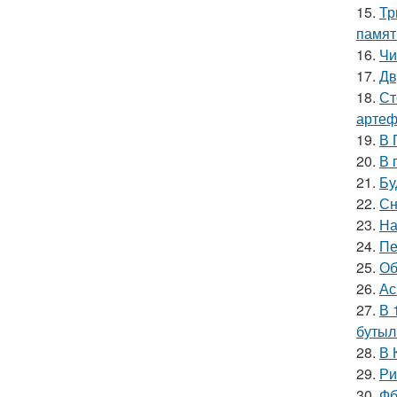
15.
Тр
памят
16.
Чи
17.
Дв
18.
Ст
артеф
19.
В 
20.
В 
21.
Бу
22.
Сн
23.
На
24.
Пе
25.
Об
26.
Ас
27.
В 
бутыл
28.
В 
29.
Ри
30.
Фб