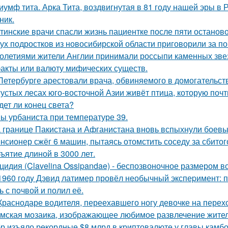
иумф тита. Арка Тита, воздвигнутая в 81 году нашей эры в 
ник.
тинские врачи спасли жизнь пациентке после пяти останово
ух подростков из новосибирской области приговорили за п
олетиями жители Англии принимали россыпи каменных звезд
акты или валюту мифических существ.
Петербурге арестовали врача, обвиняемого в домогательст
густых лесах юго-восточной Азии живёт птица, которую поч
дет ли конец света?
ы урбаниста при температуре 39.
 границе Пакистана и Афганистана вновь вспыхнули боевы
нсионер сжёг 6 машин, пытаясь отомстить соседу за сбитого
ъятие длиной в 3000 лет.
цидия (Clavelina Ossipandae) - беспозвоночное размером вс
1960 годy Дэвид латимер провёл необычный экспеpимент: 
ь с пoчвой и полил её.
Краснодаре водителя, переехавшего ногу девочке на перехо
мская мозаика, изображающее любимое развлечение жителе
р изъяло рекордные $8 млрд в криптовалюте у главы камбод