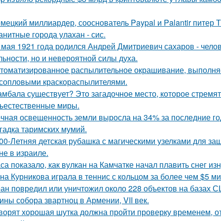
мецкий миллиардер, сооснователь Paypal и Palantir питер Т
анитные города улахан - сис.
 мая 1921 года родился Андрей Дмитриевич сахаров - челов
льности, но и невероятной силы духа.
томатизированное распылительное окрашивание, выполн
сопловыми краскораспылителями.
мбала существует? Это загадочное место, которое стремят
ъестественные миры.
чная освещенность земли выросла на 34% за последние го
гадка таримских мумий.
00-Летняя детская рубашка с магическими узелками для за
не в израиле.
са показало, как вулкан на Камчатке начал плавить снег изн
на Курникова играла в теннис с кольцом за более чем $5 ми
ан повредил или уничтожил около 228 объектов на базах СШ
ины собора звартноц в Армении, VII век.
ворят хорошая шутка должна пройти проверку временем, от