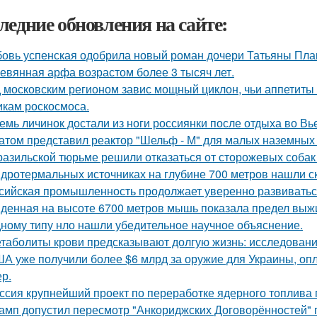
ледние обновления на сайте:
овь успенская одобрила новый роман дочери Татьяны Пла
евянная арфа возрастом более 3 тысяч лет.
 московским регионом завис мощный циклон, чьи аппетиты
икам роскосмоса.
емь личинок достали из ноги россиянки после отдыха во Вь
атом представил реактор "Шельф - М" для малых наземных
разильской тюрьме решили отказаться от сторожевых собак 
идротермальных источниках на глубине 700 метров нашли с
сийская промышленность продолжает уверенно развиватьс
денная на высоте 6700 метров мышь показала предел вы
ному типу нло нашли убедительное научное объяснение.
таболиты крови предсказывают долгую жизнь: исследовани
А уже получили более $6 млрд за оружие для Украины, оп
ер.
ссия крупнейший проект по переработке ядерного топлива 
амп допустил пересмотр "Анкориджских Договорённостей" п