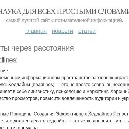
НАУКА ДЛЯ ВСЕХ ПРОСТЫМИ СЛОВАМ
самый лучший сайт c познавательной информацией.
главная
новости
статьи
ты через расстояния
lines:
ение
ременном информационном пространстве заголовок играет
еля. Хедлайны (headlines) — это не просто слова, вынесенн
иняет в себе лингвистику, психологию и маркетинг. Хороши
ество просмотров, повысить вовлеченность аудитории и ук
ные Принципы Создания Эффективных Хедлайнов Ясност
е, что должен делать хедлайн, — это четко доносить суть ст
не тратя время на.