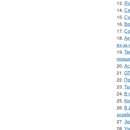
13.
Яз
14.
Се
15.
Су
16.
Вр
17.
Со
18.
Ак
из-за
19.
Te
прише
20.
Ас
21.
GT
22.
Пр
23.
Тр
24.
В 
25.
Ко
26.
В 
хозяй
27.
Зе
28.
Уч