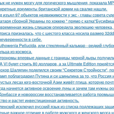
ык не нужен мозгу для логического мышления, показала МР
кретные документы британской армии на свалке нашли.
д изъял 97 объектов недвижимости у экс - главы совета су
атаря сборной Украины по хоккею " прямо с катка"Бусифиц
временная жизнь слишком опередила эволюцию человека,
триса призналась, что с шестого класса носила размер 32d
 неуверенности в себе.
uthowenia Pellucida, или стеклянный кальмар - редкий глу
льца из космоса.
трономы впервые данные с границы черной дыры получили
A VI будет стоить 80 долларов, а за Ultimate Edition придётс
охор Шаляпин поделился своим "Секретом Стройности", пош
амп поблагодарил Путина и си цзиньпина за то, что Россия
густых лесах юго-восточной Азии живёт птица, которую поч
гда начнется активное освоение луны и зачем там нужны ро
Донбассе и новороссии восстанавливается работа промышл
ство и растет инвестиционная активность.
ленский исключил русский язык из списка подлежащих защи
еные важное отличие в работе мужского и женского мозга 