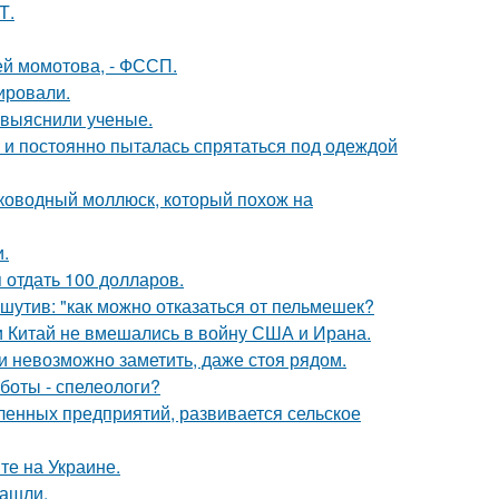
Т.
дей момотова, - ФССП.
ировали.
 выяснили ученые.
d и постоянно пыталась спрятаться под одеждой
боководный моллюск, который похож на
.
я отдать 100 долларов.
утив: "как можно отказаться от пельмешек?
 и Китай не вмешались в войну США и Ирана.
ти невозможно заметить, даже стоя рядом.
боты - спелеологи?
енных предприятий, развивается сельское
те на Украине.
нашли.