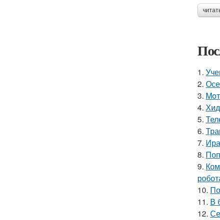
читат
Пос
1.
Уче
2.
Осе
3.
Moт
4.
Хид
5.
Тел
6.
Тра
7.
Ира
8.
Поп
9.
Ком
робот
10.
По
11.
В 
12.
Се