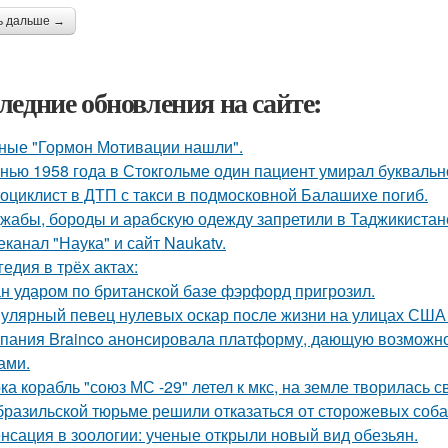
ь дальше →
ледние обновления на сайте:
ные "Гормон Мотивации нашли".
нью 1958 года в Стокгольме один пациент умирал буквальн
оциклист в ДТП с такси в подмосковной Балашихе погиб.
жабы, бороды и арабскую одежду запретили в Таджикистан
еканал "Наука" и сайт Naukatv.
гедия в трёх актах:
н ударом по британской базе фэрфорд пригрозил.
улярный певец нулевых оскар после жизни на улицах США 
пания Brainco анонсировала платформу, дающую возможно
ами.
ка корабль "союз МС -29" летел к мкс, на земле творилась с
бразильской тюрьме решили отказаться от сторожевых собак
нсация в зоологии: ученые открыли новый вид обезьян.