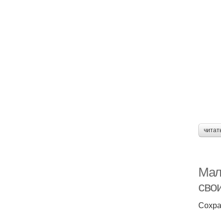
читат
Мал
сво
Сохра