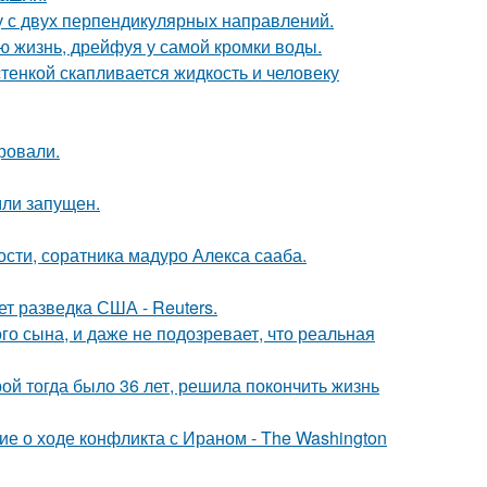
у с двух перпендикулярных направлений.
сю жизнь, дрейфуя у самой кромки воды.
тенкой скапливается жидкость и человеку
ровали.
мли запущен.
ти, соратника мадуро Алекса сааба.
ет разведка США - Reuters.
го сына, и даже не подозревает, что реальная
рой тогда было 36 лет, решила покончить жизнь
е о ходе конфликта с Ираном - The Washington