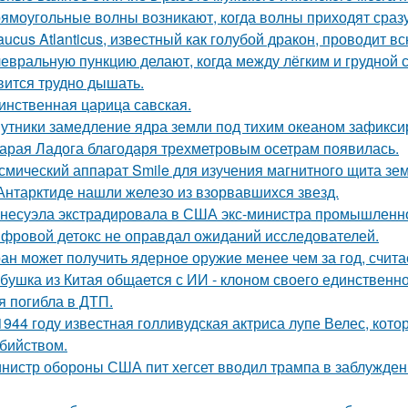
ямоугольные волны возникают, когда волны приходят сраз
aucus Atlanticus, известный как голубой дракон, проводит в
евральную пункцию делают, когда между лёгким и грудной с
вится трудно дышать.
инственная царица савская.
утники замедление ядра земли под тихим океаном зафикси
арая Ладога благодаря трехметровым осетрам появилась.
смический аппарат Smile для изучения магнитного щита зе
Антарктиде нашли железо из взорвавшихся звезд.
несуэла экстрадировала в США экс-министра промышленнос
фровой детокс не оправдал ожиданий исследователей.
ан может получить ядерное оружие менее чем за год, счита
бушка из Китая общается с ИИ - клоном своего единственно
я погибла в ДТП.
1944 году известная голливудская актриса лупе Велес, кото
бийством.
нистр обороны США пит хегсет вводил трампа в заблуждени