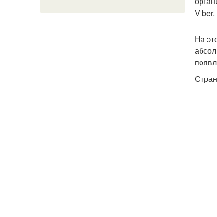
орган
Viber.
На эт
абсол
появл
Стран