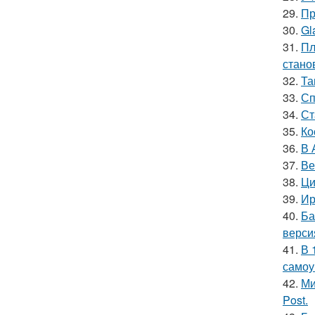
29.
Пр
30.
Gl
31.
Пл
стано
32.
Та
33.
Сп
34.
Ст
35.
Ко
36.
В 
37.
Ве
38.
Ци
39.
Ир
40.
Ба
верси
41.
В 
самоу
42.
Ми
Post.