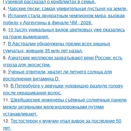
Гузеевой рассказал о конфликтах в семье.
4.
Чарские пески: самая удивительная пустыня на земле.
5.
Испания стала двукратным чемпионом мира, вырвав
победу у Аргентины в финале ЧМ - 2026.
6.
10 тысяч уникальных видов цветковых уже оказались
на грани вымирания.
7.
В Австралии обнаружены предки всех хищных
сумчатых, жившие 35 млн лет назад.
8.
Азиатские моллюски захватывают реки России: есть
угроза для экосистем.
9.
Ученые ответили, хватит ли летнего солнца для
восполнения витамина D.
10.
В Петербурге у девушки чудовищно раздуло голову
после окрашивания волос.
11.
Швейцарские инженеры съёмные солнечные панели
между активными железнодорожными путями
устанавливают.
12.
Тестостерон у мужчин упал вдвое за последние 50
лет.