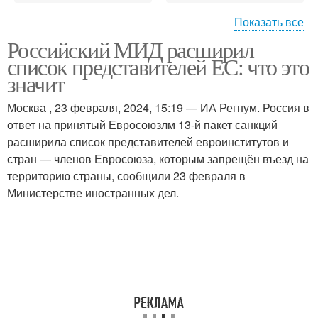
Показать все
Российский МИД расширил
Мид на российско-
Российские миды
список представителей ЕС: что это
китайские отношения
значит
Москва , 23 февраля, 2024, 15:19 — ИА Регнум. Россия в
Мид на экономические
ответ на принятый Евросоюзлм 13-й пакет санкций
Мид на отношения
отношения
расширила список представителей евроинститутов и
стран — членов Евросоюза, которым запрещён въезд на
территорию страны, сообщили 23 февраля в
Министерстве иностранных дел.
Мид на политические
Мид на культурные
отношения
отношения