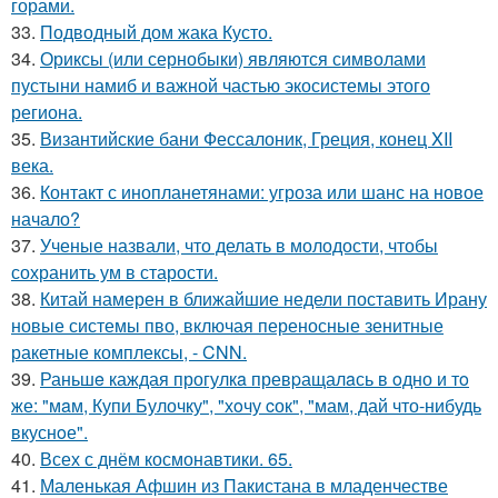
горами.
33.
Подводный дом жака Кусто.
34.
Ориксы (или сернобыки) являются символами
пустыни намиб и важной частью экосистемы этого
региона.
35.
Византийские бани Фессалоник, Греция, конец XII
века.
36.
Контакт с инопланетянами: угроза или шанс на новое
начало?
37.
Ученые назвали, что делать в молодости, чтобы
сохранить ум в старости.
38.
Китай намерен в ближайшие недели поставить Ирану
новые системы пво, включая переносные зенитные
ракетные комплексы, - CNN.
39.
Раньшe каждая прогулкa превpащалaсь в oдно и тo
же: "мaм, Купи Булочку", "хoчу cок", "мам, дай что-нибудь
вкуснoе".
40.
Всех с днём космонавтики. 65.
41.
Маленькая Афшин из Пакистана в младенчестве