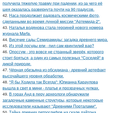
получила тяжелую травму при падении, из-за чего её
шея оказалась развернута почти на 90 градусов.
42.
Наса продолжает радовать космическими фото,
сделанными во время лунной миссии "Артемида-2".
43.
Наталья водянова стала героиней нового номера
журнала Marfa.
44.
Висячие сады Семирамиды: загадка древнего мира.
45.
Из этой посуды ели - пил сам квинтилий вар?
46.
Опоссум - это вовсе не странный зверёк, которого
стоит бояться, а один из самых полезных "Соседей" в
дикой природе.
47.
Чёрная обезьяна из обсидиана - древний артефакт
высочайшего уровня обработки.
48.
"Я бы Ходила так Всегда": Юлианна Караулова
вышла в свет в мини - платье и прозрачных чулках.
49.
В горах Анд в перу археологи обнаружили
загадочные каменные структуры, которые некоторые
исследователи называют "Древними Порталами".
50.
Тайна древних петроглифов на скале дайтона.