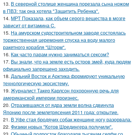
13.
В северной столице женщина порезала сына ножом
в ПВЗ: так она хотела "Защитить Ребенка".
14.
МРТ Показала, как объем серого вещества в мозге
зависит от витамина C.
15.
На амурском судостроительном заводе состоялась
торжественная церемония спуска на воду малого
ракетного корабля "Шторм".
16.
Как часто парам нужно заниматься сексом?
17.
Вы знали, что на земле есть остров змей, куда людям
официально запрещено заходить.
18.
Дальний Восток и Арктика формируют уникальную
технологическую экосистему.
19.
Журналист Такер Карлсон похоронную речь для
американской империи произнес.
20.
Отразившаяся от ядра земли волна сдвинула
Японию после землетрясения 2011 года: открытие.
21.
В Уфе стая бродячих собак женщине ногу разорвала.
22.
Физики новых "Котов Шредингера получили".
23.
Обычный подросток благодаря тысячам селфи со