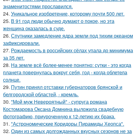
знаменитостями прославился.
24.
Уникальное изобретение, которому почти 500 лет.
25.
В 91 год люди обычно думают о покое, но эта
женщина оказалась в суде.
26.
Спутники замедление ядра земли под тихим океаном
зафиксировали.
27.
Рождаемость в роcсийских cёлах упала до минимума
за 35 лет.
28.
На земле всё более-менее понятно: сутки - это когда
планета повернулась вокруг себя, год - когда облетела
солнце.
29.
Путин принял отставки губернаторов брянской и
белгородской областей, - кремль.
30.
"Мой муж Невероятный" - супруга романа
Костомарова Оксана Домнина выложила свадебную
фотографию, приуроченную к 12-летию их брака.
31.
"Астрономические Коридоры Пирамиды Хеопса".
32.
Один из самых долгожданных вкусных сезонов не за