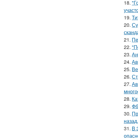
18.
"Г
участо
19.
Ти
20.
Су
сканд
21.
Пе
22.
"П
23.
Ан
24.
Ав
25.
Ве
26.
Ст
27.
Ав
много
28.
Ка
29.
Фб
30.
Пр
назад
31.
В 
опасн