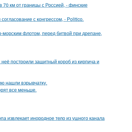
в 70 км от границы с Россией, - финские
огласование с конгрессом, - Politico.
-морским флотом, перед битвой при дрепане,
 неё построили защитный короб из кирпича и
ию нашли взрывчатку.
орят все меньше.
па извлекает инородное тело из ушного канала