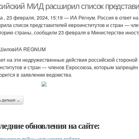
отношения
отношения
сийский МИД расширил список представит
а , 23 февраля, 2024, 15:19 — ИА Регнум. Россия в ответ н
рила список представителей евроинститутов и стран — чл
торию страны, сообщили 23 февраля в Министерстве иност
 ШиловИА REGNUM
вет на эти недружественные действия российской стороной
нститутов и стран — членов Евросоюза, которым запрещён 
орится в заявлении ведомства.
ь дальше →
ледние обновления на сайте: