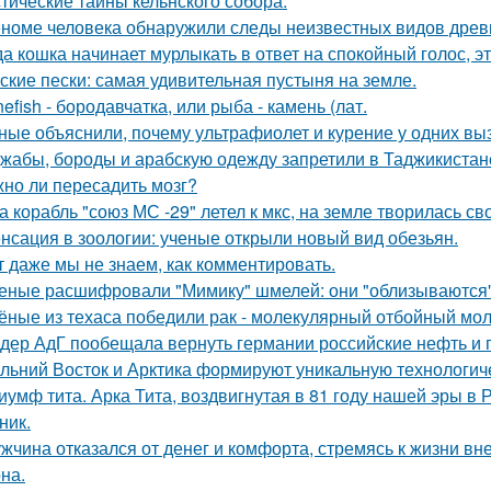
тические тайны кельнского собора.
еноме человека обнаружили следы неизвестных видов древ
да кошка начинает мурлыкать в ответ на спокойный голос, эт
ские пески: самая удивительная пустыня на земле.
nefish - бородавчатка, или рыба - камень (лат.
ные объяснили, почему ультрафиолет и курение у одних вызы
жабы, бороды и арабскую одежду запретили в Таджикистан
но ли пересадить мозг?
а корабль "союз МС -29" летел к мкс, на земле творилась св
нсация в зоологии: ученые открыли новый вид обезьян.
т даже мы не знаем, как комментировать.
еные расшифровали "Мимику" шмелей: они "облизываются" 
ёные из техаса победили рак - молекулярный отбойный мол
дер АдГ пообещала вернуть германии российские нефть и г
льний Восток и Арктика формируют уникальную технологич
иумф тита. Арка Тита, воздвигнутая в 81 году нашей эры в 
ник.
жчина отказался от денег и комфорта, стремясь к жизни вн
на.