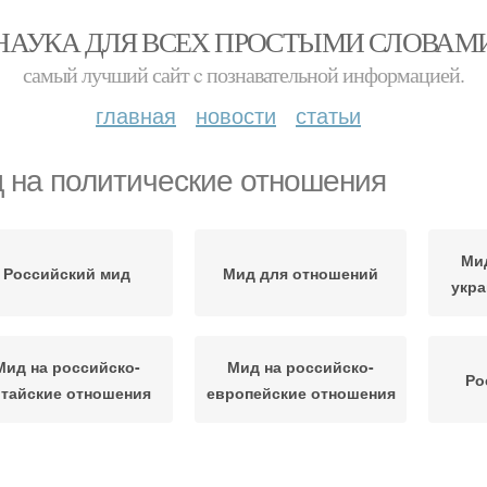
НАУКА ДЛЯ ВСЕХ ПРОСТЫМИ СЛОВАМ
самый лучший сайт c познавательной информацией.
главная
новости
статьи
 на политические отношения
Мид
Российский мид
Мид для отношений
укра
Мид на российско-
Мид на российско-
Ро
итайские отношения
европейские отношения
д на экономические
Мид на культурные