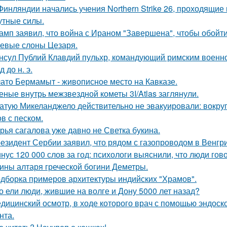
Финляндии начались учения Northern Strike 26, проходящие 
утные силы.
амп заявил, что война с Ираном "Завершена", чтобы обойти с
евые слоны Цезаря.
нсул Публий Клавдий пульхр, командующий римским военно
д до н. э.
ато Бермамыт - живописное место на Кавказе.
еные внутрь межзвездной кометы 3I/Atlas заглянули.
атую Микеланджело действительно не эвакуировали: вокруг
в с песком.
рья сагалова уже давно не Светка букина.
езидент Сербии заявил, что рядом с газопроводом в Венгр
нус 120 000 слов за год: психологи выяснили, что люди гов
ины алтаря греческой богини Деметры.
дборка примеров архитектуры индийских "Храмов".
о ели люди, жившие на волге и Дону 5000 лет назад?
дицинский осмотр, в ходе которого врач с помощью эндоско
нта.