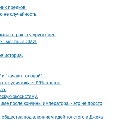
них предков.
о не случайность.
вают рак, а у других нет.
е - местные СМИ.
оя история.
и "качают головой".
оток уничтожает 99% клеток.
аз.
ескую экосистему.
Риме после кончины императора, - это не просто
е общества под влиянием идей толстого и Джека