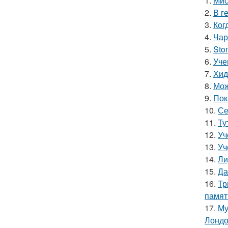
1.
Мис
2.
В г
3.
Ког
4.
Чар
5.
Sto
6.
Уче
7.
Хид
8.
Мож
9.
Пок
10.
Се
11.
Ту
12.
Уч
13.
Уч
14.
Ли
15.
Да
16.
Тр
памят
17.
Му
Лондо