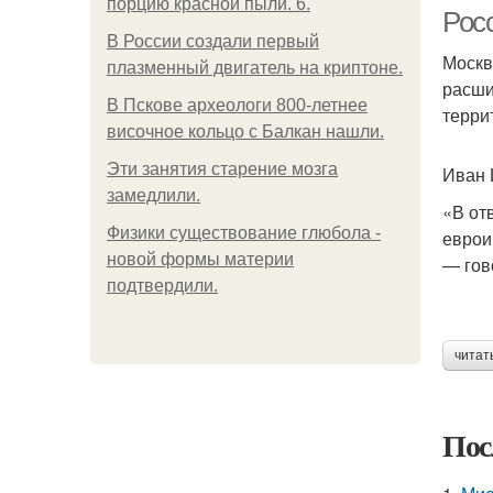
порцию красной пыли. 6.
Рос
В России создали первый
Москв
плазменный двигатель на криптоне.
расши
В Пскове археологи 800-летнее
терри
височное кольцо с Балкан нашли.
Эти занятия старение мозга
Иван
замедлили.
«В от
Физики существование глюбола -
еврои
новой формы материи
— гов
подтвердили.
читат
Пос