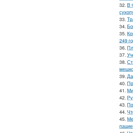
32.
В 
сухоп
33.
Тр
34.
Бо
35.
Ко
249 го
36.
Пл
37.
Уч
38.
Ст
мешко
39.
Да
40.
Пр
41.
Ми
42.
Ру
43.
По
44.
Чт
45.
Ме
пацие