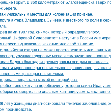
орящие Горы". В 350 километрах от Благовещенска вверх по
к берега.
тан уникальным местом для колонизации признан.
пруга актера Владимира Сычева, известного по роли в сери
ала.
ред вами 1987 год, снимок, который определил эпоху.
олный Цифровой Суверенитет" наступит в России уже через 
я пересильд показала, как отметила своё 17-летие.
стралийская ехидна не может просто вспотеть или начать ч
лоспорт улучшает здоровье мозга и самочувствие - новые 
арая Ладога благодаря трехметровым осетрам появилась.
томатизированное распылительное окрашивание, выполн
сопловыми краскораспылителями.
терина шпица стала мамой во второй раз.
р объявило охоту на перебежчицу, которая слила Ирану ам
обирки со смертельно опасным хантавирусом таинственно и
.
36 лет у женщины диагностировали тяжелое заболевание, хо
ом производстве.