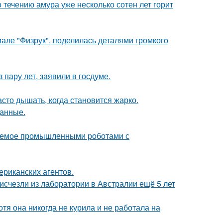
 течению амура уже несколько сотен лет горит
але "Физрук", поделилась деталями громкого
пару лет, заявили в госдуме.
асто дышать, когда становится жарко.
данные.
яемое промышленными роботами с
ериканских агентов.
счезли из лаборатории в Австралии ещё 5 лет
тя она никогда не курила и не работала на