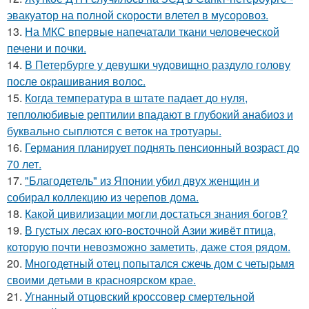
эвакуатор на полной скорости влетел в мусоровоз.
13.
На МКС впервые напечатали ткани человеческой
печени и почки.
14.
В Петербурге у девушки чудовищно раздуло голову
после окрашивания волос.
15.
Когда температура в штате падает до нуля,
теплолюбивые рептилии впадают в глубокий анабиоз и
буквально сыплются с веток на тротуары.
16.
Германия планирует поднять пенсионный возраст до
70 лет.
17.
"Благодетель" из Японии убил двух женщин и
собирал коллекцию из черепов дома.
18.
Какой цивилизации могли достаться знания богов?
19.
В густых лесах юго-восточной Азии живёт птица,
которую почти невозможно заметить, даже стоя рядом.
20.
Многодетный отец попытался сжечь дом с четырьмя
своими детьми в красноярском крае.
21.
Угнанный отцовский кроссовер смертельной