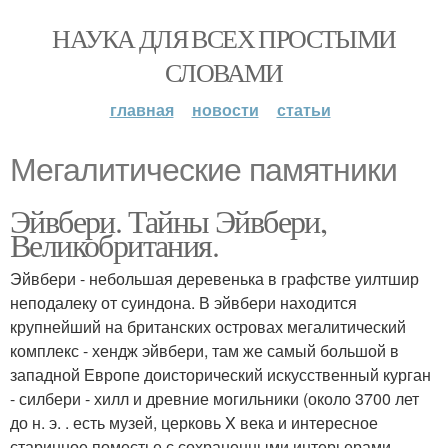
НАУКА ДЛЯ ВСЕХ ПРОСТЫМИ
СЛОВАМИ
главная
новости
статьи
Мегалитические памятники
Эйвбери. Тайны Эйвбери,
Великобритания.
Эйвбери - небольшая деревенька в графстве уилтшир
неподалеку от суиндона. В эйвбери находится
крупнейший на британских островах мегалитический
комплекс - хендж эйвбери, там же самый большой в
западной Европе доисторический искусственный курган
- силбери - хилл и древние могильники (около 3700 лет
до н. э. . есть музей, церковь X века и интересное
старинное поместье с сохраненными интерьерами