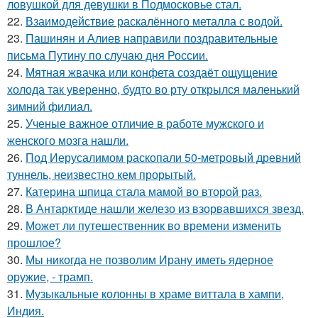
ловушкой для девушки в Подмосковье стал.
22.
Взаимодействие раскалённого металла с водой.
23.
Пашинян и Алиев направили поздравительные
письма Путину по случаю дня России.
24.
Мятная жвачка или конфета создаёт ощущение
холода так уверенно, будто во рту открылся маленький
зимний филиал.
25.
Ученые важное отличие в работе мужского и
женского мозга нашли.
26.
Под Иерусалимом раскопали 50-метровый древний
туннель, неизвестно кем прорытый.
27.
Катерина шпица стала мамой во второй раз.
28.
В Антарктиде нашли железо из взорвавшихся звезд.
29.
Может ли путешественник во времени изменить
прошлое?
30.
Мы никогда не позволим Ирану иметь ядерное
оружие, - трамп.
31.
Музыкальные колонны в храме виттала в хампи,
Индия.