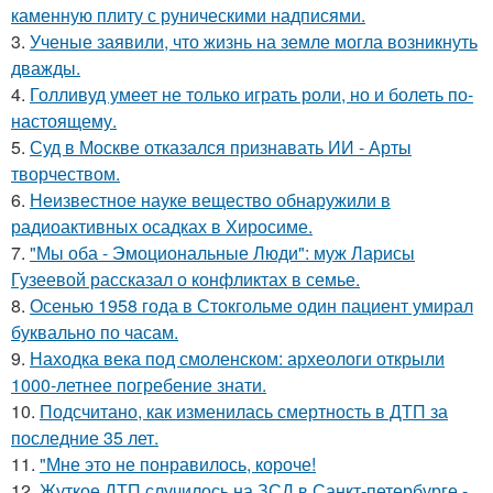
каменную плиту с руническими надписями.
3.
Ученые заявили, что жизнь на земле могла возникнуть
дважды.
4.
Голливуд умеет не только играть роли, но и болеть по-
настоящему.
5.
Суд в Москве отказался признавать ИИ - Арты
творчеством.
6.
Неизвестное науке вещество обнаружили в
радиоактивных осадках в Хиросиме.
7.
"Мы оба - Эмоциональные Люди": муж Ларисы
Гузеевой рассказал о конфликтах в семье.
8.
Осенью 1958 года в Стокгольме один пациент умирал
буквально по часам.
9.
Находка века под смоленском: археологи открыли
1000-летнее погребение знати.
10.
Подсчитано, как изменилась смертность в ДТП за
последние 35 лет.
11.
"Мне это не понравилось, короче!
12.
Жуткое ДТП случилось на ЗСД в Санкт-петербурге -