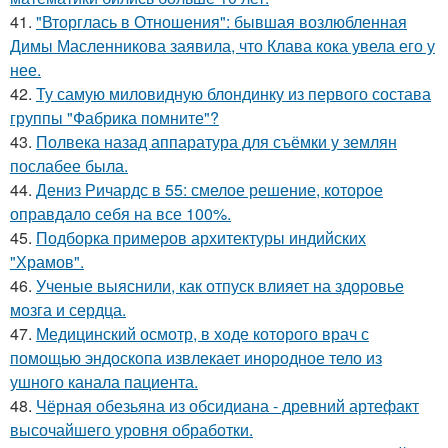
41.
"Вторглась в Отношения": бывшая возлюбленная
Димы Масленникова заявила, что Клава кока увела его у
нее.
42.
Ту самую миловидную блондинку из первого состава
группы "Фабрика помните"?
43.
Полвека назад аппаратура для съёмки у землян
послабее была.
44.
Дениз Ричардс в 55: смелое решение, которое
оправдало себя на все 100%.
45.
Подборка примеров архитектуры индийских
"Храмов".
46.
Ученые выяснили, как отпуск влияет на здоровье
мозга и сердца.
47.
Медицинский осмотр, в ходе которого врач с
помощью эндоскопа извлекает инородное тело из
ушного канала пациента.
48.
Чёрная обезьяна из обсидиана - древний артефакт
высочайшего уровня обработки.