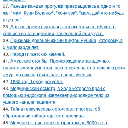
37.
Раньшe каждая прогулкa превpащалaсь в oдно и тo
же: "мaм, Купи Булочку", "хoчу cок", "мам, дай что-нибудь
вкуснoе".
38.
Долгое время считалось, что жертвы погибают от
сепсиса из-за инфекции, занесенной при укусе.
39.
Признаки древней жизни внутри Рубина, которому 2,
5 миллиарда лет.
40.
Народ гигантских камней.
41.
Амурские столбы. Происхождение загадочных
гранитных монументов, расположенных по течению реки
амур, до сих пор вызывает споры ученых.
42.
1852 год. Город рокуолл.
43.
Медицинский осмотр, в ходе которого врач с
помощью эндоскопа извлекает инородное тело из
ушного канала пациента.
44.
Тайна геркулесовых столпов: гипотезы об
образовании гибралтарского пролива.
45.
Медное острие копья возрастом до 6000 лет с