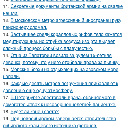
11.
Секретные документы британской армии на свалке
нашли.
12.
В московском метро агрессивный иностранец руку
пенсионеру сломал.
13.
Застывшее среди коралловых рифов тело кажется
медитирующим, но струйка воздуха изо рта выдает
сложный процесс борьбы с плавучестью.
14.
Отца из Евпатории возила за рулём 15-летняя
девочка, потому что у него отобрали права за пьянку.
15.
Морские блохи на отдыхающих на азовском море
напали.
16.
Каждые десять метров погружения прибавляют к
давлению еще одну атмосферу.
17.
В Петербурге арестовали врача, обвиняемого в
домогательствах к несовершеннолетней пациентке.
18.
Будет ли конец света?
19.
Под новосибирском завершается строительство
сибирского кольцевого источника фотонов.