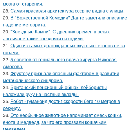
мозга от старения.
28.
Самая красивая архитектура ссср не видна с улицы.
29.
В "Божественной Комедии" Данте заметили описание
падение метеорита.
30.
"Звездные Камни". С древних времен в реках
англичане такие звездочки находили.
31.
Один из самых долгожданных вкусных сезонов не за
горами.
32.
5 советов от гениального врача хирурга Николая
Амосова.
33.
Фруктозу признали опасным фактором в развитии
метаболического синдрома.
34.
Британский пенсионный общак: лейбористы
наложили руку на частные вклады.
35.
Робот - гуманоид достиг скорости бега 10 метров в
секунду.
36.
Это необычное животное напоминает смесь кошки,
енота и медведя, за что его прозвали кошачьим
медведем.