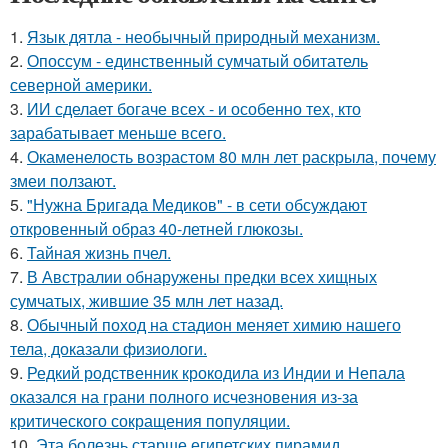
1.
Язык дятла - необычный природный механизм.
2.
Опоссум - единственный сумчатый обитатель
северной америки.
3.
ИИ сделает богаче всех - и особенно тех, кто
зарабатывает меньше всего.
4.
Окаменелость возрастом 80 млн лет раскрыла, почему
змеи ползают.
5.
"Нужна Бригада Медиков" - в сети обсуждают
откровенный образ 40-летней глюкозы.
6.
Тайная жизнь пчел.
7.
В Австралии обнаружены предки всех хищных
сумчатых, жившие 35 млн лет назад.
8.
Обычный поход на стадион меняет химию нашего
тела, доказали физиологи.
9.
Редкий родственник крокодила из Индии и Непала
оказался на грани полного исчезновения из-за
критического сокращения популяции.
10.
Эта болезнь старше египетских пирамид.