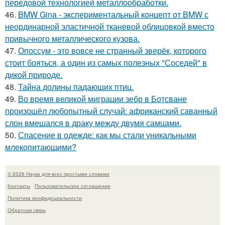
передовой технологией металлообработки.
46.
BMW Gina - экспериментальный концепт от BMW с
неординарной эластичной тканевой облицовкой вместо
привычного металлического кузова.
47.
Опоссум - это вовсе не странный зверёк, которого
стоит бояться, а один из самых полезных "Соседей" в
дикой природе.
48.
Тайна долины падающих птиц.
49.
Во время великой миграции зебр в Ботсване
произошёл любопытный случай: африканский саванный
слон вмешался в драку между двумя самцами.
50.
Спасение в одежде: как мы стали уникальными
млекопитающими?
© 2026 Наука для всех простыми словами
Контакты
Пользовательское соглашение
Политика конфидециальности
Обратная связь