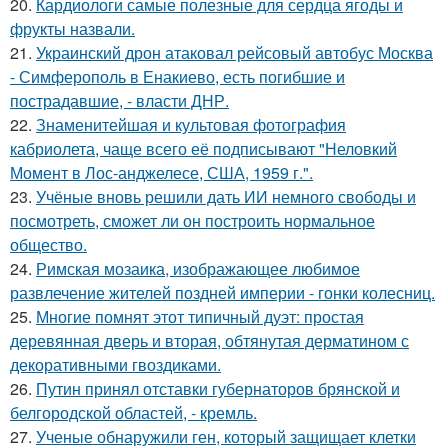
20.
Кардиологи самые полезные для сердца ягоды и
фрукты назвали.
21.
Украинский дрон атаковал рейсовый автобус Москва
- Симферополь в Енакиево, есть погибшие и
пострадавшие, - власти ДНР.
22.
Знаменитейшая и культовая фотография
кабриолета, чаще всего её подписывают "Неловкий
Момент в Лос-анджелесе, США, 1959 г.".
23.
Учёные вновь решили дать ИИ немного свободы и
посмотреть, сможет ли он построить нормальное
общество.
24.
Римская мозаика, изображающее любимое
развлечение жителей поздней империи - гонки колесниц.
25.
Многие помнят этот типичный дуэт: простая
деревянная дверь и вторая, обтянутая дерматином с
декоративными гвоздиками.
26.
Путин принял отставки губернаторов брянской и
белгородской областей, - кремль.
27.
Ученые обнаружили ген, который защищает клетки