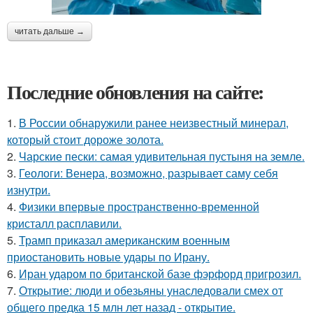
читать дальше →
Последние обновления на сайте:
1.
В России обнаружили ранее неизвестный минерал,
который стоит дороже золота.
2.
Чарские пески: самая удивительная пустыня на земле.
3.
Геологи: Венера, возможно, разрывает саму себя
изнутри.
4.
Физики впервые пространственно-временной
кристалл расплавили.
5.
Трамп приказал американским военным
приостановить новые удары по Ирану.
6.
Иран ударом по британской базе фэрфорд пригрозил.
7.
Открытие: люди и обезьяны унаследовали смех от
общего предка 15 млн лет назад - открытие.