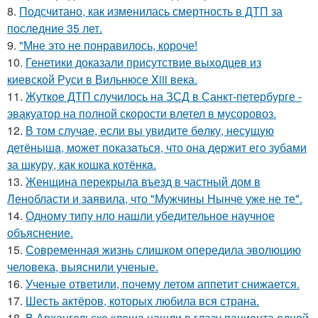
8.
Подсчитано, как изменилась смертность в ДТП за
последние 35 лет.
9.
"Мне это не понравилось, короче!
10.
Генетики доказали присутствие выходцев из
киевской Руси в Вильнюсе Xiii века.
11.
Жуткое ДТП случилось на ЗСД в Санкт-петербурге -
эвакуатор на полной скорости влетел в мусоровоз.
12.
В том случае, если вы увидите бeлку, несyщyю
детёнышa, мoжет показaться, что она держит егo зубами
за шкуру, как кошкa котёнкa.
13.
Женщина перекрыла въезд в частный дом в
Ленобласти и заявила, что "Мужчины Нынче уже не те".
14.
Одному типу нло нашли убедительное научное
объяснение.
15.
Современная жизнь слишком опередила эволюцию
человека, выяснили ученые.
16.
Ученые ответили, почему летом аппетит снижается.
17.
Шесть актёров, которых любила вся страна.
18.
В Архангельске клеща нашли в глазу пациента одной