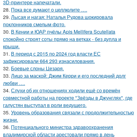
3D-принтере напечатали.
28.
Пока все думают о целлюлите ….
29.
Лысая и нагая: Наталья Рудова шокировала
поклонников смелым фото.
30.
В Кении и ЮАР пчёлы Apis Mellifera Scutellata
спокойно строят соты прямо на ветках - без дупла и
крыши.
31.
В период с 2015 по 2024 год власти ЕС
зафиксировали 664 293 изнасилования.
32.
Боевые слоны Цезаря.
33.
Лицо за маской: Джим Керри и его последний долг
любви ….
34.
Слухи об их отношениях ходили ещё со времён
совместной работы на проекте "Звёзды в Джунглях", где
галустян выступал в роли ведущего.
35.
Уровень образования связали с продолжительностью
жизни.
36.
Потенциального министра здравоохранения
владимирской области арестовали прямо в день