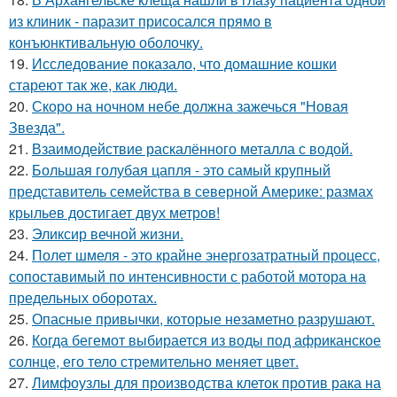
из клиник - паразит присосался прямо в
конъюнктивальную оболочку.
19.
Исследование показало, что домашние кошки
стареют так же, как люди.
20.
Скоро на ночном небе должна зажечься "Новая
Звезда".
21.
Взаимодействие раскалённого металла с водой.
22.
Большая голубая цапля - это самый крупный
представитель семейства в северной Америке: размах
крыльев достигает двух метров!
23.
Эликсир вечной жизни.
24.
Полет шмеля - это крайне энергозатратный процесс,
сопоставимый по интенсивности с работой мотора на
предельных оборотах.
25.
Опасные привычки, которые незаметно разрушают.
26.
Когда бегемот выбирается из воды под африканское
солнце, его тело стремительно меняет цвет.
27.
Лимфоузлы для производства клеток против рака на