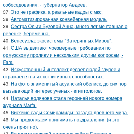
собеседования, - губернатор Авдеев.
37.
Это не графика, а реальные кадры с мкс.
38.
Автоматизированная конвейерная модель.
39.
Сестра Ольги Бузовой Анна, много лет мечтавшая о
ребенке, беременна.
40.
Венесуэла: экосистемы "Затерянных Миров".
41.
США выдвигают чрезмерные требования по
ормузскому проливу и нескольким другим вопросам, -
Fars.
42.
Искусственный интеллект делает людей глупее и
отражается на их когнитивных способностях.
43.
На фото знаменитый асуанский обелиск, до сих пор
вызывающий интерес ученых - египтологов.
44.
Наталья водянова стала героиней нового номера
журнала Marfa.
45.
Висячие сады Семирамиды: загадка древнего мира.
46.
Мы продолжаем принимать поздравления (и это
очень приятно).
47.
Во время великой миграции зебр в Ботсване