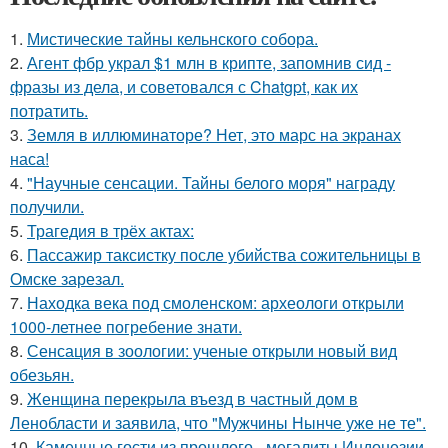
1.
Мистические тайны кельнского собора.
2.
Агент фбр украл $1 млн в крипте, запомнив сид -
фразы из дела, и советовался с Chatgpt, как их
потратить.
3.
Земля в иллюминаторе? Нет, это марс на экранах
наса!
4.
"Научные сенсации. Тайны белого моря" награду
получили.
5.
Трагедия в трёх актах:
6.
Пассажир таксистку после убийства сожительницы в
Омске зарезал.
7.
Находка века под смоленском: археологи открыли
1000-летнее погребение знати.
8.
Сенсация в зоологии: ученые открыли новый вид
обезьян.
9.
Женщина перекрыла въезд в частный дом в
Ленобласти и заявила, что "Мужчины Нынче уже не те".
10.
Каменные гости из прошлого - мегалиты Индонезии.