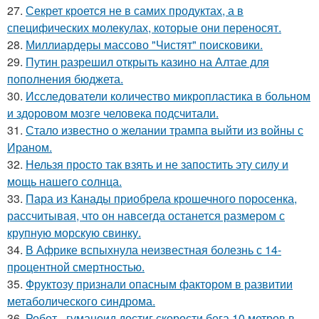
27.
Секрет кроется не в самих продуктах, а в
специфических молекулах, которые они переносят.
28.
Миллиардеры массово "Чистят" поисковики.
29.
Путин разрешил открыть казино на Алтае для
пополнения бюджета.
30.
Исследователи количество микропластика в больном
и здоровом мозге человека подсчитали.
31.
Стало известно о желании трампа выйти из войны с
Ираном.
32.
Нельзя просто так взять и не запостить эту силу и
мощь нашего солнца.
33.
Пара из Канады приобрела крошечного поросенка,
рассчитывая, что он навсегда останется размером с
крупную морскую свинку.
34.
В Африке вспыхнула неизвестная болезнь с 14-
процентной смертностью.
35.
Фруктозу признали опасным фактором в развитии
метаболического синдрома.
36.
Робот - гуманоид достиг скорости бега 10 метров в