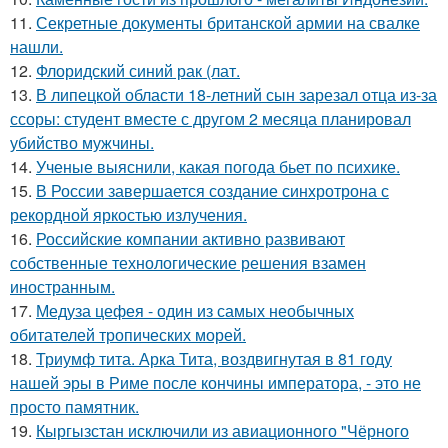
11.
Секретные документы британской армии на свалке
нашли.
12.
Флоридский синий рак (лат.
13.
В липецкой области 18-летний сын зарезал отца из-за
ссоры: студент вместе с другом 2 месяца планировал
убийство мужчины.
14.
Ученые выяснили, какая погода бьет по психике.
15.
В России завершается создание синхротрона с
рекордной яркостью излучения.
16.
Российские компании активно развивают
собственные технологические решения взамен
иностранным.
17.
Медуза цефея - один из самых необычных
обитателей тропических морей.
18.
Триумф тита. Арка Тита, воздвигнутая в 81 году
нашей эры в Риме после кончины императора, - это не
просто памятник.
19.
Кыргызстан исключили из авиационного "Чёрного