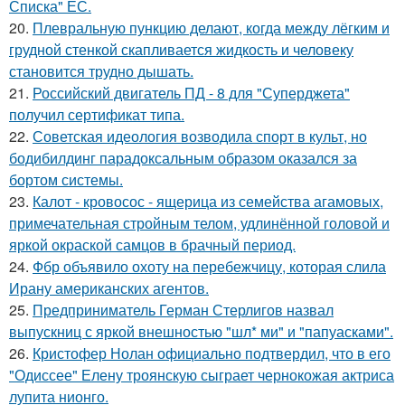
Списка" ЕС.
20.
Плевральную пункцию делают, когда между лёгким и
грудной стенкой скапливается жидкость и человеку
становится трудно дышать.
21.
Российский двигатель ПД - 8 для "Суперджета"
получил сертификат типа.
22.
Советская идеология возводила спорт в культ, но
бодибилдинг парадоксальным образом оказался за
бортом системы.
23.
Калот - кровосос - ящерица из семейства агамовых,
примечательная стройным телом, удлинённой головой и
яркой окраской самцов в брачный период.
24.
Фбр объявило охоту на перебежчицу, которая слила
Ирану американских агентов.
25.
Предприниматель Герман Стерлигов назвал
выпускниц с яркой внешностью "шл* ми" и "папуасками".
26.
Кристофер Нолан официально подтвердил, что в его
"Одиссее" Елену троянскую сыграет чернокожая актриса
лупита нионго.