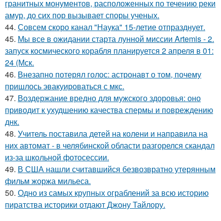
гранитных монументов, расположенных по течению реки
амур, до сих пор вызывает споры ученых.
44.
Совсем скоро канал "Наука" 15-летие отпразднует.
45.
Мы все в ожидании старта лунной миссии Artemis - 2.
запуск космического корабля планируется 2 апреля в 01:
24 (Мск.
46.
Внезапно потерял голос: астронавт о том, почему
пришлось эвакуироваться с мкс.
47.
Воздержание вредно для мужского здоровья: оно
приводит к ухудшению качества спермы и повреждению
днк.
48.
Учитель поставила детей на колени и направила на
них автомат - в челябинской области разгорелся скандал
из-за школьной фотосессии.
49.
В США нашли считавшийся безвозвратно утерянным
фильм жоржа мильеса.
50.
Одно из самых крупных ограблений за всю историю
пиратства историки отдают Джону Тайлору.