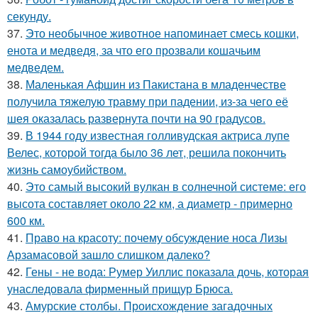
секунду.
37.
Это необычное животное напоминает смесь кошки,
енота и медведя, за что его прозвали кошачьим
медведем.
38.
Маленькая Афшин из Пакистана в младенчестве
получила тяжелую травму при падении, из-за чего её
шея оказалась развернута почти на 90 градусов.
39.
В 1944 году известная голливудская актриса лупе
Велес, которой тогда было 36 лет, решила покончить
жизнь самоубийством.
40.
Это самый высокий вулкан в солнечной системе: его
высота составляет около 22 км, а диаметр - примерно
600 км.
41.
Право на красоту: почему обсуждение носа Лизы
Арзамасовой зашло слишком далеко?
42.
Гены - не вода: Румер Уиллис показала дочь, которая
унаследовала фирменный прищур Брюса.
43.
Амурские столбы. Происхождение загадочных