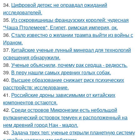
34.
Цифровой детокс не оправдал ожиданий
исследователей.
35.
Из сокровищницы французских королей: чудесная
"Чаша Птолемеев", Египет, римская империя, ок.
36.
Стало известно о желании трампа выйти из войны с
Ираном.
37.
Китайские ученые лунный минерал для технологий
освещения обнаружили.
38.
Ученые объяснили, почему рак сердца - редкость.
39.
В перу нашли самых древних голых собак.
40.
Высшее образование снижает риск психических
расстройств: исследование.
41.
Российские дроны зависимыми от китайских
компонентов остаются.
42.
Среди островов Микронезии есть небольшой
вулканический островок темуен и расположенный на
нем древний город Нан - мадол.
43.
Задача трех тел: ученые открыли планетную систему
с крайне хаотичными орбитами.