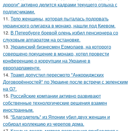
дороги" активно делится кадрами текущего отдыха с
подписчиками.
11.
Тело женщины, которая пыталась подорвать
украинского олигарха в монако, нашли под Киевом.
12.
В Петербурге боевой олень избил пенсионера со
слуховым аппаратом на остановке.
13.
Украинский бизнесмен Ермолаев, на которого
совершено покушение в монако, хотел провести
конференцию о коррупции на Украине в
европарламенте.
14.
Трамп допустил пересмотр "Анкориджских
Договорённостей" по Украине после встречи с зеленским
на G7.
15.
Российские компании активно развивают
собственные технологические решения взамен
иностранным.
16.
"Благодетель" из Японии убил двух женщин и
собирал коллекцию из черепов дома.
17.
Каждые десять метров погружения прибавляют к