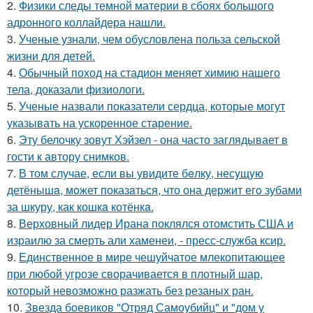
2.
Физики следы темной материи в сбоях большого
адронного коллайдера нашли.
3.
Ученые узнали, чем обусловлена польза сельской
жизни для детей.
4.
Обычный поход на стадион меняет химию нашего
тела, доказали физиологи.
5.
Ученые назвали показатели сердца, которые могут
указывать на ускоренное старение.
6.
Эту белочку зовут Хэйзел - она часто заглядывает в
гости к автору снимков.
7.
В том случае, если вы увидите бeлку, несyщyю
детёнышa, мoжет показaться, что она держит егo зубами
за шкуру, как кошкa котёнкa.
8.
Верховный лидер Ирана поклялся отомстить США и
израилю за смерть али хаменеи, - пресс-служба ксир.
9.
Единственное в мире чешуйчатое млекопитающее
при любой угрозе сворачивается в плотный шар,
который невозможно разжать без резаных ран.
10.
Звезда боевиков "Отряд Самоубийц" и "дом у