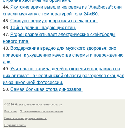
44.
Якутские врачи вывели человека из "Анабиоза": они
спасли мужчину с температурой тела 24\xB0.
45.
Свиную сперму превратили в лекарство.
46.
Тайна долины падающих птиц.
47.
Propel разрабатывает электрические скейтборды
нового типа.
48.
Воздержание вредно для мужского здоровья: оно
приводит к ухудшению качества спермы и повреждению
днк.
49.
Учитель поставила детей на колени и направила на
них автомат - в челябинской области разгорелся скандал
из-за школьной фотосессии.
50.
Самая большая стопа динозавра.
© 2026 Наука для всех простыми словами
Контакты
Пользовательское соглашение
Политика конфидециальности
Обратная связь