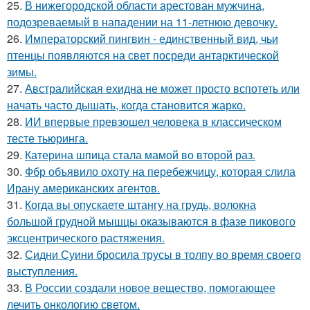
25.
В нижегородской области арестован мужчина,
подозреваемый в нападении на 11-летнюю девочку.
26.
Императорский пингвин - единственный вид, чьи
птенцы появляются на свет посреди антарктической
зимы.
27.
Австралийская ехидна не может просто вспотеть или
начать часто дышать, когда становится жарко.
28.
ИИ впервые превзошел человека в классическом
тесте тьюринга.
29.
Катерина шпица стала мамой во второй раз.
30.
Фбр объявило охоту на перебежчицу, которая слила
Ирану американских агентов.
31.
Когда вы опускаете штангу на грудь, волокна
большой грудной мышцы оказываются в фазе пикового
эксцентрического растяжения.
32.
Сидни Суини бросила трусы в толпу во время своего
выступления.
33.
В России создали новое вещество, помогающее
лечить онкологию светом.