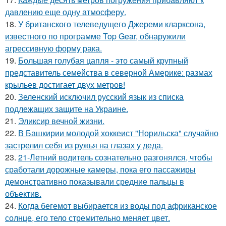
давлению еще одну атмосферу.
18.
У британского телеведущего Джереми кларксона,
известного по программе Top Gear, обнаружили
агрессивную форму рака.
19.
Большая голубая цапля - это самый крупный
представитель семейства в северной Америке: размах
крыльев достигает двух метров!
20.
Зеленский исключил русский язык из списка
подлежащих защите на Украине.
21.
Эликсир вечной жизни.
22.
В Башкирии молодой хоккеист "Норильска" случайно
застрелил себя из ружья на глазах у деда.
23.
21-Летний водитель сознательно разгонялся, чтобы
сработали дорожные камеры, пока его пассажиры
демонстративно показывали средние пальцы в
объектив.
24.
Когда бегемот выбирается из воды под африканское
солнце, его тело стремительно меняет цвет.