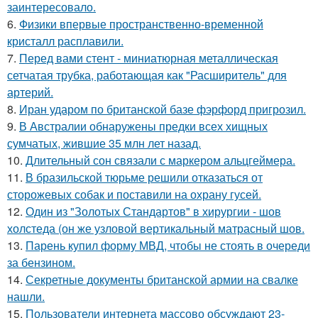
заинтересовало.
6.
Физики впервые пространственно-временной
кристалл расплавили.
7.
Перед вами стент - миниатюрная металлическая
сетчатая трубка, работающая как "Расширитель" для
артерий.
8.
Иран ударом по британской базе фэрфорд пригрозил.
9.
В Австралии обнаружены предки всех хищных
сумчатых, жившие 35 млн лет назад.
10.
Длительный сон связали с маркером альцгеймера.
11.
В бразильской тюрьме решили отказаться от
сторожевых собак и поставили на охрану гусей.
12.
Один из "Золотых Стандартов" в хирургии - шов
холстеда (он же узловой вертикальный матрасный шов.
13.
Парень купил форму МВД, чтобы не стоять в очереди
за бензином.
14.
Секретные документы британской армии на свалке
нашли.
15.
Пользователи интернета массово обсуждают 23-