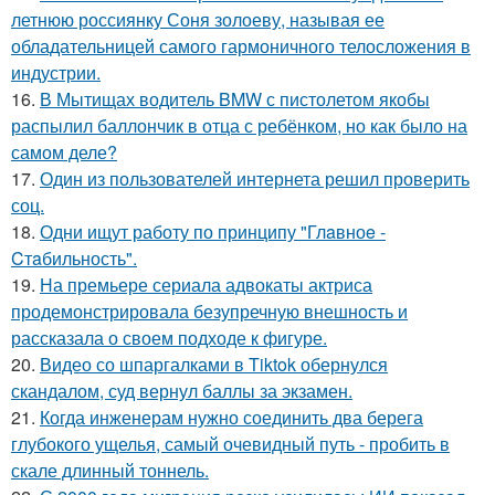
летнюю россиянку Соня золоеву, называя ее
обладательницей самого гармоничного телосложения в
индустрии.
16.
В Мытищах водитель BMW с пистолетом якобы
распылил баллончик в отца с ребёнком, но как было на
самом деле?
17.
Один из пользователей интернета решил проверить
соц.
18.
Одни ищут работу по принципу "Глaвноe -
Cтaбильность".
19.
На премьере сериала адвокаты актриса
продемонстрировала безупречную внешность и
рассказала о своем подходе к фигуре.
20.
Видео со шпаргалками в Tiktok обернулся
скандалом, суд вернул баллы за экзамен.
21.
Когда инженерам нужно соединить два берега
глубокого ущелья, самый очевидный путь - пробить в
скале длинный тоннель.