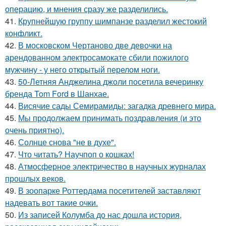
операцию, и мнения сразу же разделились.
41.
Крупнейшую группу шимпанзе разделил жестокий
конфликт.
42.
В московском Чертаново две девочки на
арендованном электросамокате сбили пожилого
мужчину - у него открытый перелом ноги.
43.
50-Летняя Анджелина джоли посетила вечеринку
бренда Tom Ford в Шанхае.
44.
Висячие сады Семирамиды: загадка древнего мира.
45.
Мы продолжаем принимать поздравления (и это
очень приятно).
46.
Солнце снова "не в духе".
47.
Что читать? Научпоп о кошках!
48.
Атмосферное электричество в научных журналах
прошлых веков.
49.
В зоопарке Роттердама посетителей заставляют
надевать вот такие очки.
50.
Из записей Колумба до нас дошла история,