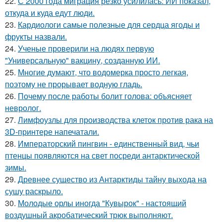
22.
С 2000 года миграция резко усилилась: ИИ показал,
откуда и куда едут люди.
23.
Кардиологи самые полезные для сердца ягоды и
фрукты назвали.
24.
Ученые проверили на людях первую
"Универсальную" вакцину, созданную ИИ.
25.
Многие думают, что водомерка просто легкая,
поэтому не прорывает водную гладь.
26.
Почему после работы болит голова: объясняет
невролог.
27.
Лимфоузлы для производства клеток против рака на
3D-принтере напечатали.
28.
Императорский пингвин - единственный вид, чьи
птенцы появляются на свет посреди антарктической
зимы.
29.
Древнее существо из Антарктиды тайну выхода на
сушу раскрыло.
30.
Молодые орлы иногда "Кувырок" - настоящий
воздушный акробатический трюк выполняют.