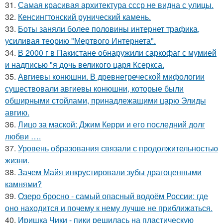
31.
Самая красивая архитектура ссср не видна с улицы.
32.
Кенсингтонский рунический камень.
33.
Боты заняли более половины интернет трафика,
усиливая теорию "Мертвого Интернета".
34.
В 2000 г в Пакистане обнаружили саркофаг с мумией
и надписью "я дочь великого царя Ксеркса.
35.
Авгиевы конюшни. В древнегреческой мифологии
существовали авгиевы конюшни, которые были
обширными стойлами, принадлежащими царю Элиды
авгию.
36.
Лицо за маской: Джим Керри и его последний долг
любви ….
37.
Уровень образования связали с продолжительностью
жизни.
38.
Зачем Майя инкрустировали зубы драгоценными
камнями?
39.
Озеро бросно - самый опасный водоём России: где
оно находится и почему к нему лучше не приближаться.
40.
Иришка Чики - пики решилась на пластическую