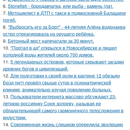
6.
Stonefish - бородавчатка, или рыба - камень (лат.
7.
Moтоциклист в ДТП с такси в подмосковной Балашихе
погиб.
8.
"Выбросить его за Борт" - 44-летняя Алёна водонаева
остро отреагировала на орущего ребёнка.
9.
Бетонный мост напечатали за 30 минут.
10.
"Портал в ад" открылся в Новосибирске и лишил
холодной воды жителей около 700 домов.
11.
5 легендарных островов, которые скрывают загадки
древних богов и цивилизаций.
12.
Для подготовки к своей роли в картине 12 обезьян
Брэд питт провёл свыше суток в психиатрической
клинике, внимательно изучая поведение больных.
13.
Пользователи интернета массово обсуждают 23-
летнюю россиянку Соня золоеву, называя ее
обладательницей самого гармоничного телосложения в
индустрии.
14.
Современная жизнь слишком опередила эволюцию