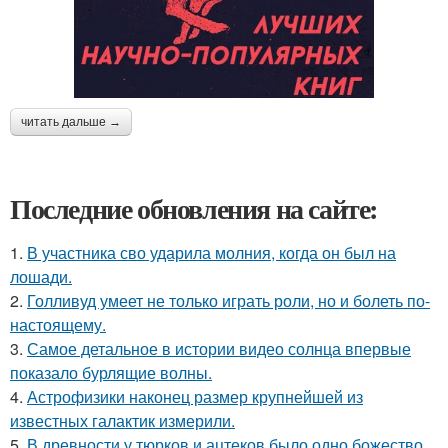
читать дальше →
Последние обновления на сайте:
1.
В участника сво ударила молния, когда он был на
лошади.
2.
Голливуд умеет не только играть роли, но и болеть по-
настоящему.
3.
Самое детальное в истории видео солнца впервые
показало бурлящие волны.
4.
Астрофизики наконец размер крупнейшей из
известных галактик измерили.
5.
В древности у тюрков и ацтеков было одно божество.