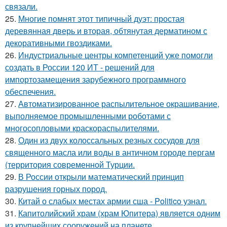
связали.
25.
Многие помнят этот типичный дуэт: простая
деревянная дверь и вторая, обтянутая дерматином с
декоративными гвоздиками.
26.
Индустриальные центры компетенций уже помогли
создать в России 120 ИТ - решений для
импортозамещения зарубежного программного
обеспечения.
27.
Автоматизированное распылительное окрашивание,
выполняемое промышленными роботами с
многосопловыми краскораспылителями.
28.
Один из двух колоссальных резных сосудов для
священного масла или воды в античном городе пергам
(территория современной Турции.
29.
В России открыли математический принцип
разрушения горных пород.
30.
Китай о слабых местах армии сша - Politico узнал.
31.
Капитолийский храм (храм Юпитера) является одним
из крупнейших сооружений на планете.