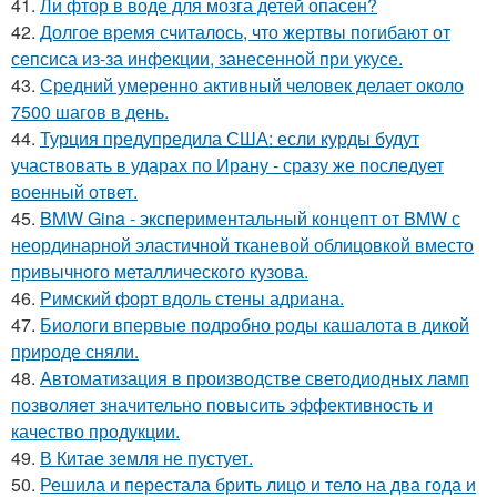
41.
Ли фтор в воде для мозга детей опасен?
42.
Долгое время считалось, что жертвы погибают от
сепсиса из-за инфекции, занесенной при укусе.
43.
Средний умеренно активный человек делает около
7500 шагов в день.
44.
Турция предупредила США: если курды будут
участвовать в ударах по Ирану - сразу же последует
военный ответ.
45.
BMW Gina - экспериментальный концепт от BMW с
неординарной эластичной тканевой облицовкой вместо
привычного металлического кузова.
46.
Римский форт вдоль стены адриана.
47.
Биологи впервые подробно роды кашалота в дикой
природе сняли.
48.
Автоматизация в производстве светодиодных ламп
позволяет значительно повысить эффективность и
качество продукции.
49.
В Китае земля не пустует.
50.
Решила и перестала брить лицо и тело на два года и