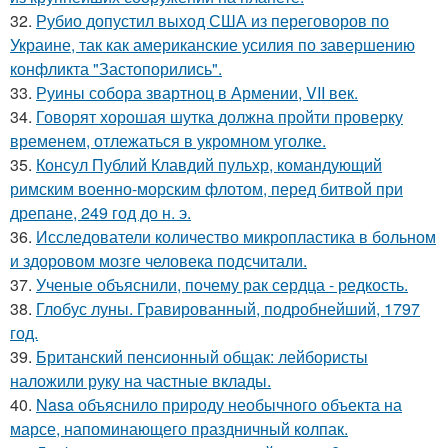
32.
Рубио допустил выход США из переговоров по
Украине, так как американские усилия по завершению
конфликта "Застопорились".
33.
Руины собора звартноц в Армении, VII век.
34.
Говорят хорошая шутка должна пройти проверку
временем, отлежаться в укромном уголке.
35.
Консул Публий Клавдий пульхр, командующий
римским военно-морским флотом, перед битвой при
дрепане, 249 год до н. э.
36.
Исследователи количество микропластика в больном
и здоровом мозге человека подсчитали.
37.
Ученые объяснили, почему рак сердца - редкость.
38.
Глобус луны. Гравированный, подробнейший, 1797
год.
39.
Британский пенсионный общак: лейбористы
наложили руку на частные вклады.
40.
Nasa объяснило природу необычного объекта на
марсе, напоминающего праздничный колпак.