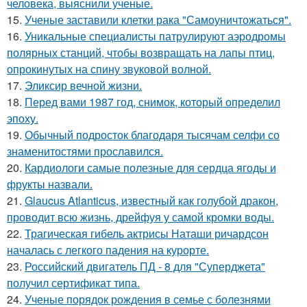
человека, выяснили ученые.
15.
Ученые заставили клетки рака "Самоуничтожаться".
16.
Уникальные специалисты патрулируют аэродромы
полярных станций, чтобы возвращать на лапы птиц,
опрокинутых на спину звуковой волной.
17.
Эликсир вечной жизни.
18.
Перед вами 1987 год, снимок, который определил
эпоху.
19.
Обычный подросток благодаря тысячам селфи со
знаменитостями прославился.
20.
Кардиологи самые полезные для сердца ягоды и
фрукты назвали.
21.
Glaucus Atlanticus, известный как голубой дракон,
проводит всю жизнь, дрейфуя у самой кромки воды.
22.
Трагическая гибель актрисы Наташи ричардсон
началась с легкого падения на курорте.
23.
Российский двигатель ПД - 8 для "Суперджета"
получил сертификат типа.
24.
Ученые порядок рождения в семье с болезнями