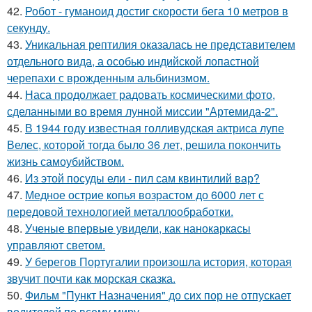
42.
Робот - гуманоид достиг скорости бега 10 метров в
секунду.
43.
Уникальная рептилия оказалась не представителем
отдельного вида, а особью индийской лопастной
черепахи с врожденным альбинизмом.
44.
Наса продолжает радовать космическими фото,
сделанными во время лунной миссии "Артемида-2".
45.
В 1944 году известная голливудская актриса лупе
Велес, которой тогда было 36 лет, решила покончить
жизнь самоубийством.
46.
Из этой посуды ели - пил сам квинтилий вар?
47.
Медное острие копья возрастом до 6000 лет с
передовой технологией металлообработки.
48.
Ученые впервые увидели, как нанокаркасы
управляют светом.
49.
У берегов Португалии произошла история, которая
звучит почти как морская сказка.
50.
Фильм "Пункт Назначения" до сих пор не отпускает
водителей по всему миру.