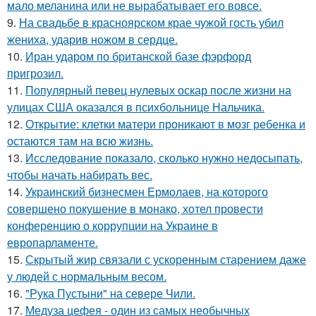
мало меланина или не вырабатывает его вовсе.
9.
На свадьбе в красноярском крае чужой гость убил
жениха, ударив ножом в сердце.
10.
Иран ударом по британской базе фэрфорд
пригрозил.
11.
Популярный певец нулевых оскар после жизни на
улицах США оказался в психбольнице Нальчика.
12.
Открытие: клетки матери проникают в мозг ребенка и
остаются там на всю жизнь.
13.
Исследование показало, сколько нужно недосыпать,
чтобы начать набирать вес.
14.
Украинский бизнесмен Ермолаев, на которого
совершено покушение в монако, хотел провести
конференцию о коррупции на Украине в
европарламенте.
15.
Скрытый жир связали с ускоренным старением даже
у людей с нормальным весом.
16.
"Рука Пустыни" на севере Чили.
17.
Медуза цефея - один из самых необычных