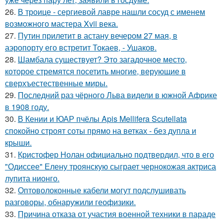
26.
В троице - сергиевой лавре нашли сосуд с именем
возможного мастера Xvii века.
27.
Путин прилетит в астану вечером 27 мая, в
аэропорту его встретит Токаев, - Ушаков.
28.
Шамбала существует? Это загадочное место,
которое стремятся посетить многие, верующие в
сверхъестественные миры.
29.
Последний раз чёрного Льва видели в южной Африке
в 1908 году.
30.
В Кении и ЮАР пчёлы Apis Mellifera Scutellata
спокойно строят соты прямо на ветках - без дупла и
крыши.
31.
Кристофер Нолан официально подтвердил, что в его
"Одиссее" Елену троянскую сыграет чернокожая актриса
лупита нионго.
32.
Оптоволоконные кабели могут подслушивать
разговоры, обнаружили геофизики.
33.
Причина отказа от участия военной техники в параде