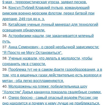
9 мая - террористическая угроза, заявил песков.
34.
Консул Публий Клавдий пульхр, командующий
римским военно-морским флотом, перед битвой при
дрепане, 249 год до н. э.
35.
Китайские ученые лунный минерал для технологий
освещения обнаружили.
36.
Астрофизики нашли, где заканчивается млечный
путь.
37.
Анна Семенович - о своей необычной зависимости:
"Я Просто не Могу Остановиться".
38.
Ученые назвали, что делать в молодости, чтобы
сохранить ум в старости.
39.
Проблема тут не в самом факте газообразования, а в
том, что в кишечных газах действительно есть водород и
метан - оба легко воспламеняются.
40.
Молодожены на пляже: победительница шоу
"Холостяк" Дарья канануха показала свадебные снимки.
41.
Озеро бросно - самый опасный водоём России: где
оно находится и почему к нему лучше не приближаться.