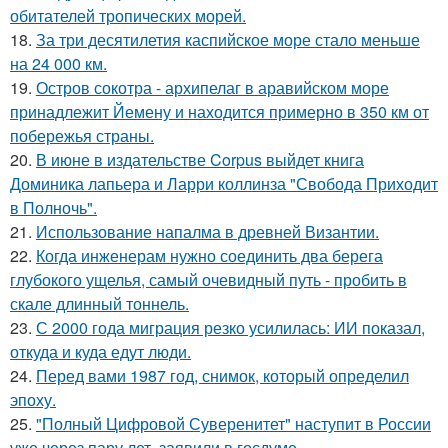
обитателей тропических морей.
18.
За три десятилетия каспийское море стало меньше
на 24 000 км.
19.
Остров сокотра - архипелаг в аравийском море
принадлежит Йемену и находится примерно в 350 км от
побережья страны.
20.
В июне в издательстве Corpus выйдет книга
Доминика лапьера и Ларри коллинза "Свобода Приходит
в Полночь".
21.
Использование напалма в древней Византии.
22.
Когда инженерам нужно соединить два берега
глубокого ущелья, самый очевидный путь - пробить в
скале длинный тоннель.
23.
С 2000 года миграция резко усилилась: ИИ показал,
откуда и куда едут люди.
24.
Перед вами 1987 год, снимок, который определил
эпоху.
25.
"Полный Цифровой Суверенитет" наступит в России
уже через пару лет, заявили в госдуме.