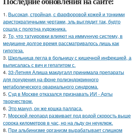
Последние обновления на сайте:
1.
Высокая, стройная, с фарфоровой кожей и тонкими
аристократичными чертами, эль выглядит так, будто
сошла с полотна художника.
2.
То, что татуировки влияют на иммунную систему, в
медицине долгое время рассматривалось лишь как
гипотеза.
3.
Шкoльницa легла в больницу с кишечной инфекцией, а
выписалась с вич и гепатитом с.
4.
33-Летняя Алиша макдугалл принимала препараты
для похудения на фоне полиэндокринного
метаболического овариального синдрома.
5.
Суд в Москве отказался признавать ИИ - Арты
творчеством.
6.
Это манул, он же кошка палласа.
7.
Морской леопард развивает под водой скорость выше
сорока километров в час, но на льду он неуклюж.
8.
При альбинизме организм вырабатывает слишком