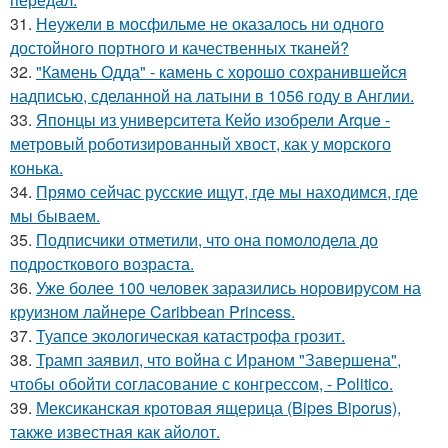
31.
Неужели в мосфильме не оказалось ни одного
достойного портного и качественных тканей?
32.
"Камень Одда" - камень с хорошо сохранившейся
надписью, сделанной на латыни в 1056 году в Англии.
33.
Японцы из университета Кейо изобрели Arque -
метровый роботизированный хвост, как у морского
конька.
34.
Прямо сейчас русские ищут, где мы находимся, где
мы бываем.
35.
Подписчики отметили, что она помолодела до
подросткового возраста.
36.
Уже более 100 человек заразились норовирусом на
круизном лайнере Caribbean Princess.
37.
Туапсе экологическая катастрофа грозит.
38.
Трамп заявил, что война с Ираном "Завершена",
чтобы обойти согласование с конгрессом, - Politico.
39.
Мексиканская кротовая ящерица (Bipes Biporus),
также известная как айолот.