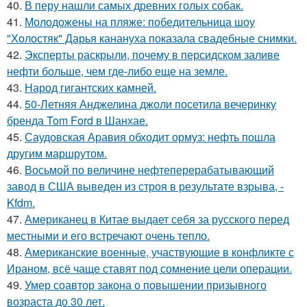
40.
В перу нашли самых древних голых собак.
41.
Молодожены на пляже: победительница шоу
"Холостяк" Дарья канануха показала свадебные снимки.
42.
Эксперты раскрыли, почему в персидском заливе
нефти больше, чем где-либо еще на земле.
43.
Народ гигантских камней.
44.
50-Летняя Анджелина джоли посетила вечеринку
бренда Tom Ford в Шанхае.
45.
Саудовская Аравия обходит ормуз: нефть пошла
другим маршрутом.
46.
Восьмой по величине нефтеперерабатывающий
завод в США выведен из строя в результате взрыва, -
Kfdm.
47.
Американец в Китае выдает себя за русского перед
местными и его встречают очень тепло.
48.
Американские военные, участвующие в конфликте с
Ираном, всё чаще ставят под сомнение цели операции.
49.
Умер соавтор закона о повышении призывного
возраста до 30 лет.