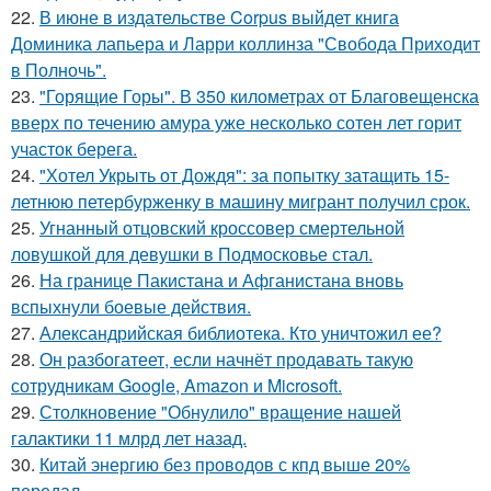
22.
В июне в издательстве Corpus выйдет книга
Доминика лапьера и Ларри коллинза "Свобода Приходит
в Полночь".
23.
"Горящие Горы". В 350 километрах от Благовещенска
вверх по течению амура уже несколько сотен лет горит
участок берега.
24.
"Хотел Укрыть от Дождя": за попытку затащить 15-
летнюю петербурженку в машину мигрант получил срок.
25.
Угнанный отцовский кроссовер смертельной
ловушкой для девушки в Подмосковье стал.
26.
На границе Пакистана и Афганистана вновь
вспыхнули боевые действия.
27.
Александрийская библиотека. Кто уничтожил ее?
28.
Он разбогатеет, если начнёт продавать такую
сотрудникам Google, Amazon и Microsoft.
29.
Столкновение "Обнулило" вращение нашей
галактики 11 млрд лет назад.
30.
Китай энергию без проводов с кпд выше 20%
передал.