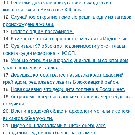
11.
Генетики доказали присутствие выходцев из
киевской Руси в Вильнюсе Xiii века.
12.
Случайное открытие помогло решить одну из загадок
происхождения жизни.
13.
Полёт с одним пассажиром.
14.
Каменные гости из прошлого - мегалиты Индонезии.
15.
Суд изъял 97 объектов недвижимости у экс - главы
совета судей момотова, - ФССП.
16.
Ученые открыли минерал с уникальным сочетанием
урана, ванадия и таллия.
17.
Девушка, которая ранее называла краснодарский
край адом, решила возглавить Брюховецкий район.
18.
Новак заявил, что дефицита топлива в России нет.
19.
Астрономы впервые данные с границы черной дыры
получили.
20.
В ленинградской области археологи могильник эпохи
викингов обнаружили.
21.
Видео со шпаргалками в Tiktok обернулся
скандалом, суд вернул баллы за экзамен.