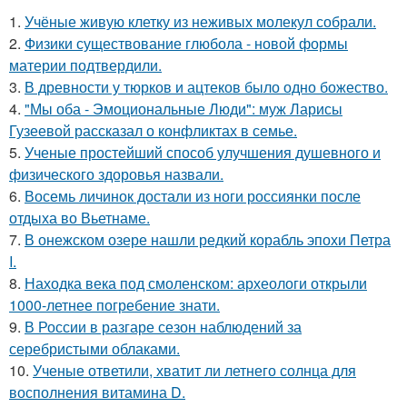
1.
Учёные живую клетку из неживых молекул собрали.
2.
Физики существование глюбола - новой формы
материи подтвердили.
3.
В древности у тюрков и ацтеков было одно божество.
4.
"Мы оба - Эмоциональные Люди": муж Ларисы
Гузеевой рассказал о конфликтах в семье.
5.
Ученые простейший способ улучшения душевного и
физического здоровья назвали.
6.
Восемь личинок достали из ноги россиянки после
отдыха во Вьетнаме.
7.
В онежском озере нашли редкий корабль эпохи Петра
I.
8.
Находка века под смоленском: археологи открыли
1000-летнее погребение знати.
9.
В России в разгаре сезон наблюдений за
серебристыми облаками.
10.
Ученые ответили, хватит ли летнего солнца для
восполнения витамина D.