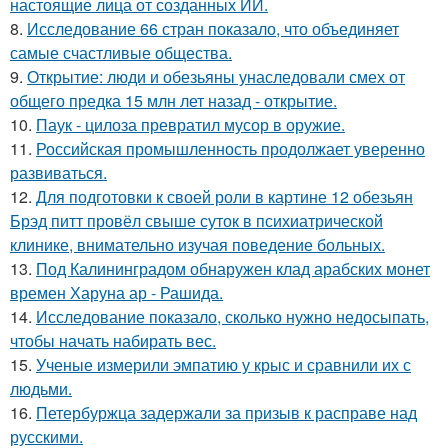
настоящие лица от созданных ИИ.
8.
Исследование 66 стран показало, что объединяет
самые счастливые общества.
9.
Открытие: люди и обезьяны унаследовали смех от
общего предка 15 млн лет назад - открытие.
10.
Паук - цилоза превратил мусор в оружие.
11.
Российская промышленность продолжает уверенно
развиваться.
12.
Для подготовки к своей роли в картине 12 обезьян
Брэд питт провёл свыше суток в психиатрической
клинике, внимательно изучая поведение больных.
13.
Под Калининградом обнаружен клад арабских монет
времен Харуна ар - Рашида.
14.
Исследование показало, сколько нужно недосыпать,
чтобы начать набирать вес.
15.
Ученые измерили эмпатию у крыс и сравнили их с
людьми.
16.
Петербуржца задержали за призыв к расправе над
русскими.