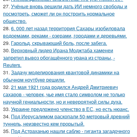
27.
Учёные вновь решили дать ИИ немного свободы и
посмотреть, сможет ли он построить нормальное
общество.
28.
6. 000 лет назад территория Сахары изобиловала
водоемами, реками - озерами, городами и деревьями.
29.
Гарольд, скрывающий боль, после забега.
30.
Верховный лидер Ирана Моджтаба хаменеи
запретил вывоз обогащённого урана из страны, -
Reuters.
31.
Задачу моделирования квантовой динамики на
обычном ноутбуке решили.
32.
21 мая 1921 года родился Андрей Дмитриевич
сахаров - человек, чье имя стало символом не только
научной гениальности, но и невероятной силы духа.
33.
Украине предложено членство в ЕС, но есть нюанс.
34.
Под Иерусалимом раскопали 50-метровый древний
туннель, неизвестно кем прорытый.
35.
Под Астраханью нашли саблю - гиганта загадочного