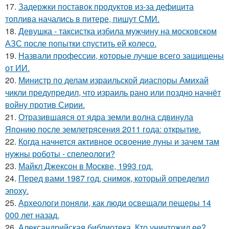
17.
Задержки поставок продуктов из-за дефицита
топлива начались в питере, пишут СМИ.
18.
Девушка - таксистка избила мужчину на московском
АЗС после попытки спустить ей колесо.
19.
Назвали профессии, которые лучше всего защищены
от ИИ.
20.
Министр по делам израильской диаспоры Амихай
чикли предупредил, что израиль рано или поздно начнёт
войну против Сирии.
21.
Отразившаяся от ядра земли волна сдвинула
Японию после землетрясения 2011 года: открытие.
22.
Когда начнется активное освоение луны и зачем там
нужны роботы - спелеологи?
23.
Майкл Джексон в Москве, 1993 год.
24.
Перед вами 1987 год, снимок, который определил
эпоху.
25.
Археологи поняли, как люди освещали пещеры 14
000 лет назад.
26.
Александрийская библиотека. Кто уничтожил ее?