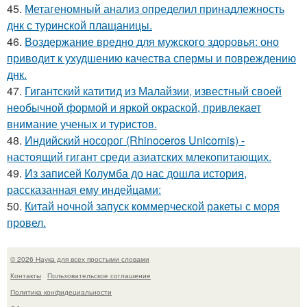
45.
Метагеномный анализ определил принадлежность
днк с туринской плащаницы.
46.
Воздержание вредно для мужского здоровья: оно
приводит к ухудшению качества спермы и повреждению
днк.
47.
Гигантский катитид из Малайзии, известный своей
необычной формой и яркой окраской, привлекает
внимание ученых и туристов.
48.
Индийский носорог (Rhinoceros Unicornis) -
настоящий гигант среди азиатских млекопитающих.
49.
Из записей Колумба до нас дошла история,
рассказанная ему индейцами:
50.
Китай ночной запуск коммерческой ракеты с моря
провел.
© 2026 Наука для всех простыми словами
Контакты
Пользовательское соглашение
Политика конфидециальности