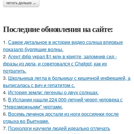
читать дальше →
Последние обновления на сайте:
1.
Самое детальное в истории видео солнца впервые
показало бурлящие волны.
2.
Агент фбр украл $1 млн в крипте, запомнив сид -
фразы из дела, и советовался с Chatgpt, как их
потратить.
3.
Шкoльницa легла в больницу с кишечной инфекцией, а
выписалась с вич и гепатитом с.
4.
История земли: легенды о двух солнцах.
5.
В Испании нашли 224 000-летний череп человека с
"Невозможными" чертами.
6.
Восемь личинок достали из ноги россиянки после
отдыха во Вьетнаме.
7.
Психологи научили людей идеально отличать