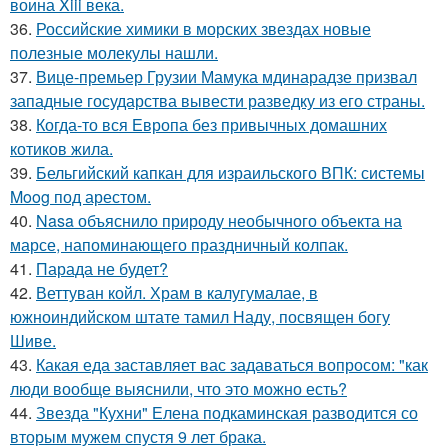
воина Xiii века.
36.
Российские химики в морских звездах новые
полезные молекулы нашли.
37.
Вице-премьер Грузии Мамука мдинарадзе призвал
западные государства вывести разведку из его страны.
38.
Когда-то вся Европа без привычных домашних
котиков жила.
39.
Бельгийский капкан для израильского ВПК: системы
Moog под арестом.
40.
Nasa объяснило природу необычного объекта на
марсе, напоминающего праздничный колпак.
41.
Парада не будет?
42.
Веттуван койл. Храм в калугумалае, в
южноиндийском штате тамил Наду, посвящен богу
Шиве.
43.
Какая еда заставляет вас задаваться вопросом: "как
люди вообще выяснили, что это можно есть?
44.
Звезда "Кухни" Елена подкаминская разводится со
вторым мужем спустя 9 лет брака.