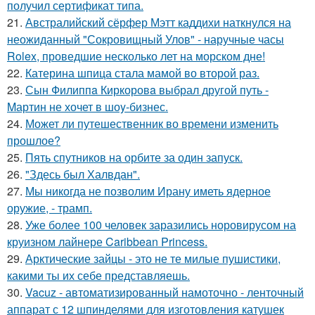
получил сертификат типа.
21.
Австралийский сёрфер Мэтт каддихи наткнулся на
неожиданный "Сокровищный Улов" - наручные часы
Rolex, проведшие несколько лет на морском дне!
22.
Катерина шпица стала мамой во второй раз.
23.
Сын Филиппa Киркоровa выбрал другой путь -
Mартин не хочет в шоy-бизнес.
24.
Может ли путешественник во времени изменить
прошлое?
25.
Пять спутников на орбите за один запуск.
26.
"Здесь был Халвдан".
27.
Мы никогда не позволим Ирану иметь ядерное
оружие, - трамп.
28.
Уже более 100 человек заразились норовирусом на
круизном лайнере Caribbean Princess.
29.
Арктические зайцы - это не те милые пушистики,
какими ты их себе представляешь.
30.
Vacuz - автоматизированный намоточно - ленточный
аппарат с 12 шпинделями для изготовления катушек