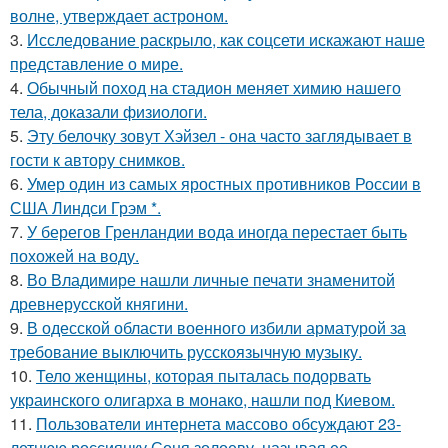
волне, утверждает астроном.
3.
Исследование раскрыло, как соцсети искажают наше
представление о мире.
4.
Обычный поход на стадион меняет химию нашего
тела, доказали физиологи.
5.
Эту белочку зовут Хэйзел - она часто заглядывает в
гости к автору снимков.
6.
Умер один из самых яростных противников России в
США Линдси Грэм *.
7.
У берегов Гренландии вода иногда перестает быть
похожей на воду.
8.
Во Владимире нашли личные печати знаменитой
древнерусской княгини.
9.
В одесской области военного избили арматурой за
требование выключить русскоязычную музыку.
10.
Тело женщины, которая пыталась подорвать
украинского олигарха в монако, нашли под Киевом.
11.
Пользователи интернета массово обсуждают 23-
летнюю россиянку Соня золоеву, называя ее