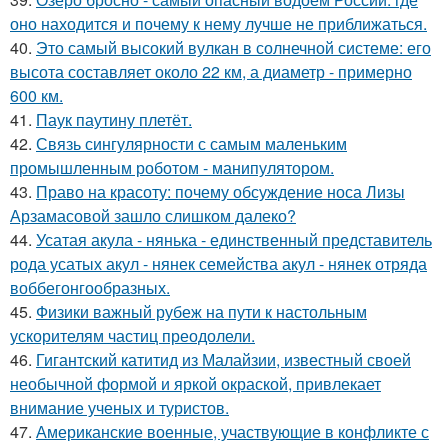
оно находится и почему к нему лучше не приближаться.
40.
Это самый высокий вулкан в солнечной системе: его
высота составляет около 22 км, а диаметр - примерно
600 км.
41.
Паук паутину плетёт.
42.
Связь сингулярности с самым маленьким
промышленным роботом - манипулятором.
43.
Право на красоту: почему обсуждение носа Лизы
Арзамасовой зашло слишком далеко?
44.
Усатая акула - нянька - единственный представитель
рода усатых акул - нянек семейства акул - нянек отряда
воббегонгообразных.
45.
Физики важный рубеж на пути к настольным
ускорителям частиц преодолели.
46.
Гигантский катитид из Малайзии, известный своей
необычной формой и яркой окраской, привлекает
внимание ученых и туристов.
47.
Американские военные, участвующие в конфликте с