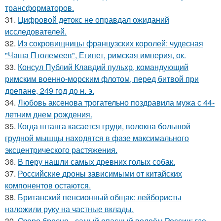
трансформаторов.
31.
Цифровой детокс не оправдал ожиданий
исследователей.
32.
Из сокровищницы французских королей: чудесная
"Чаша Птолемеев", Египет, римская империя, ок.
33.
Консул Публий Клавдий пульхр, командующий
римским военно-морским флотом, перед битвой при
дрепане, 249 год до н. э.
34.
Любовь аксенова трогательно поздравила мужа с 44-
летним днем рождения.
35.
Когда штанга касается груди, волокна большой
грудной мышцы находятся в фазе максимального
эксцентрического растяжения.
36.
В перу нашли самых древних голых собак.
37.
Российские дроны зависимыми от китайских
компонентов остаются.
38.
Британский пенсионный общак: лейбористы
наложили руку на частные вклады.
39.
Озеро бросно - самый опасный водоём России: где