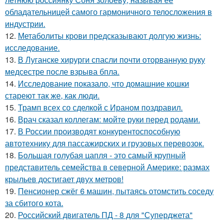
обладательницей самого гармоничного телосложения в
индустрии.
12.
Метаболиты крови предсказывают долгую жизнь:
исследование.
13.
В Луганске хирурги спасли почти оторванную руку
медсестре после взрыва бпла.
14.
Исследование показало, что домашние кошки
стареют так же, как люди.
15.
Трамп всех со сделкой с Ираном поздравил.
16.
Врач сказал коллегам: мойте руки перед родами.
17.
В России производят конкурентоспособную
автотехнику для пассажирских и грузовых перевозок.
18.
Большая голубая цапля - это самый крупный
представитель семейства в северной Америке: размах
крыльев достигает двух метров!
19.
Пенсионер сжёг 6 машин, пытаясь отомстить соседу
за сбитого кота.
20.
Российский двигатель ПД - 8 для "Суперджета"