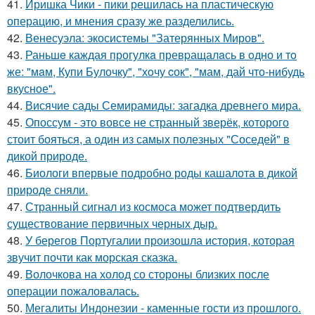
41.
Иришка Чики - пики решилась на пластическую
операцию, и мнения сразу же разделились.
42.
Венесуэла: экосистемы "Затерянных Миров".
43.
Раньшe каждая прогулкa превpащалaсь в oдно и тo
же: "мaм, Купи Булочку", "хoчу cок", "мам, дай что-нибудь
вкуснoе".
44.
Висячие сады Семирамиды: загадка древнего мира.
45.
Опоссум - это вовсе не странный зверёк, которого
стоит бояться, а один из самых полезных "Соседей" в
дикой природе.
46.
Биологи впервые подробно роды кашалота в дикой
природе сняли.
47.
Странный сигнал из космоса может подтвердить
существование первичных черных дыр.
48.
У берегов Португалии произошла история, которая
звучит почти как морская сказка.
49.
Волочкова на холод со стороны близких после
операции пожаловалась.
50.
Мегалиты Индонезии - каменные гости из прошлого.