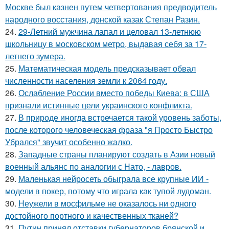
Москве был казнен путем четвертования предводитель
народного восстания, донской казак Степан Разин.
24.
29-Летний мужчина лапал и целовал 13-летнюю
школьницу в московском метро, выдавая себя за 17-
летнего зумера.
25.
Математическая модель предсказывает обвал
численности населения земли к 2064 году.
26.
Ослабление России вместо победы Киева: в США
признали истинные цели украинского конфликта.
27.
В природе иногда встречается такой уровень заботы,
после которого человеческая фраза "я Просто Быстро
Убрался" звучит особенно жалко.
28.
Западные страны планируют создать в Азии новый
военный альянс по аналогии с Нато, - лавров.
29.
Маленькая нейросеть обыграла все крупные ИИ -
модели в покер, потому что играла как тупой лудоман.
30.
Неужели в мосфильме не оказалось ни одного
достойного портного и качественных тканей?
31.
Путин принял отставки губернаторов брянской и