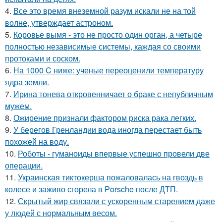
4.
Все это время внеземной разум искали не на той
волне, утверждает астроном.
5.
Коровье вымя - это не просто один орган, а четыре
полностью независимые системы, каждая со своими
протоками и соском.
6.
На 1000 C ниже: ученые переоценили температуру
ядра земли.
7.
Ирина тонева откровенничает о браке с непубличным
мужем.
8.
Ожирение признали фактором риска рака легких.
9.
У берегов Гренландии вода иногда перестает быть
похожей на воду.
10.
Роботы - гуманоиды впервые успешно провели две
операции.
11.
Украинская тиктокерша пожаловалась на гвоздь в
колесе и заживо сгорела в Porsche после ДТП.
12.
Скрытый жир связали с ускоренным старением даже
у людей с нормальным весом.