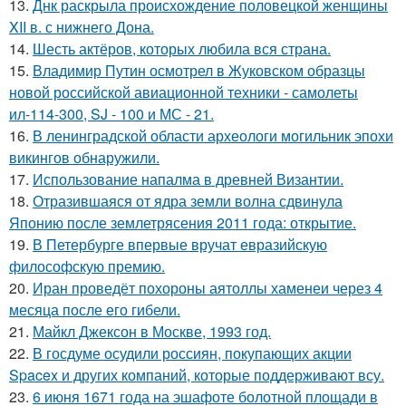
13.
Днк раскрыла происхождение половецкой женщины
XII в. с нижнего Дона.
14.
Шесть актёров, которых любила вся страна.
15.
Владимир Путин осмотрел в Жуковском образцы
новой российской авиационной техники - самолеты
ил-114-300, SJ - 100 и МС - 21.
16.
В ленинградской области археологи могильник эпохи
викингов обнаружили.
17.
Использование напалма в древней Византии.
18.
Отразившаяся от ядра земли волна сдвинула
Японию после землетрясения 2011 года: открытие.
19.
В Петербурге впервые вручат евразийскую
философскую премию.
20.
Иран проведёт похороны аятоллы хаменеи через 4
месяца после его гибели.
21.
Майкл Джексон в Москве, 1993 год.
22.
В госдуме осудили россиян, покупающих акции
Spacex и других компаний, которые поддерживают всу.
23.
6 июня 1671 года на эшафоте болотной площади в