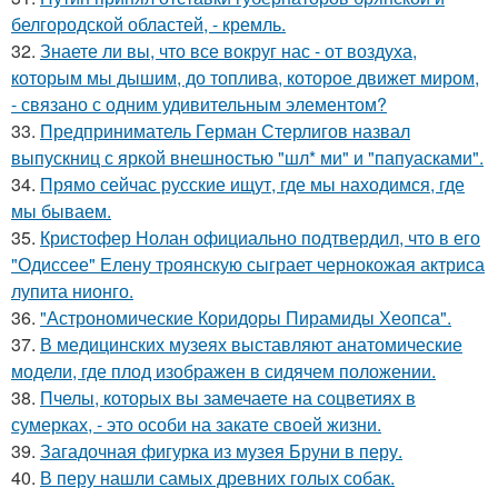
белгородской областей, - кремль.
32.
Знаете ли вы, что все вокруг нас - от воздуха,
которым мы дышим, до топлива, которое движет миром,
- связано с одним удивительным элементом?
33.
Предприниматель Герман Стерлигов назвал
выпускниц с яркой внешностью "шл* ми" и "папуасками".
34.
Прямо сейчас русские ищут, где мы находимся, где
мы бываем.
35.
Кристофер Нолан официально подтвердил, что в его
"Одиссее" Елену троянскую сыграет чернокожая актриса
лупита нионго.
36.
"Астрономические Коридоры Пирамиды Хеопса".
37.
В медицинских музеях выставляют анатомические
модели, где плод изображен в сидячем положении.
38.
Пчелы, которых вы замечаете на соцветиях в
сумерках, - это особи на закате своей жизни.
39.
Загадочная фигурка из музея Бруни в перу.
40.
В перу нашли самых древних голых собак.