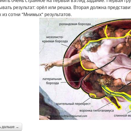
нить очень странное на первый взгляд задание. Первая гру
ывать результат: орёл или решка. Вторая должна представит
к из сотни "Мнимых" результатов.
ь дальше →