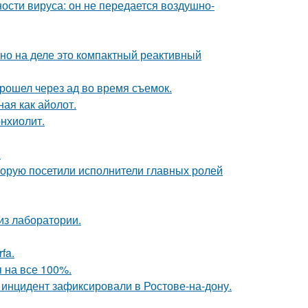
ости вируса: он не передается воздушно-
 но на деле это компактный реактивный
рошел через ад во время съемок.
ная как айолот.
нхиолит.
.
торую посетили исполнители главных ролей
из лаборатории.
fa.
 на все 100%.
 инцидент зафиксировали в Ростове-на-дону.