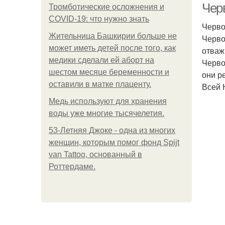
Чер
Тромботические осложнения и
COVID-19: что нужно знать
Черво
Жительница Башкирии больше не
Черво
может иметь детей после того, как
отваж
медики сделали ей аборт на
Черво
шестом месяце беременности и
они р
оставили в матке плаценту.
Всей 
Медь используют для хранения
воды уже многие тысячелетия.
53-Летняя Джоке - одна из многих
женщин, которым помог фонд Spijt
van Tattoo, основанный в
Роттердаме.