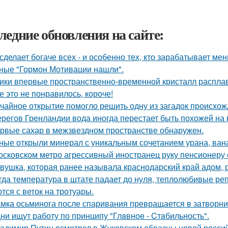
ледние обновления на сайте:
сделает богаче всех - и особенно тех, кто зарабатывает мен
ные "Гормон Мотивации нашли".
ики впервые пространственно-временной кристалл распла
е это не понравилось, короче!
чайное открытие помогло решить одну из загадок происхож
ерегов Гренландии вода иногда перестает быть похожей на 
рвые сахар в межзвездном пространстве обнаружен.
ные открыли минерал с уникальным сочетанием урана, вана
осковском метро агрессивный иностранец руку пенсионеру 
вушка, которая ранее называла краснодарский край адом,
гда температура в штате падает до нуля, теплолюбивые реп
тся с веток на тротуары.
мка осьминога после спаривания превращается в затворни
ни ищут работу по принципу "Глaвноe - Cтaбильность".
адимир Путин осмотрел в Жуковском образцы новой россий