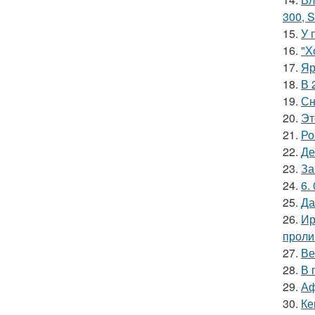
300, S
15.
У 
16.
"Х
17.
Яр
18.
В 
19.
Сн
20.
Эт
21.
Ро
22.
Де
23.
За
24.
6.
25.
Да
26.
Ир
проли
27.
Ве
28.
В 
29.
Аф
30.
Ке