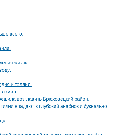
ьше всего.
вили.
дения жизни.
воду.
дия и таллия.
сломал.
 решила возглавить Брюховецкий район.
тилии впадают в глубокий анабиоз и буквально
цу.
ской авиационной техники - самолеты ил-114-