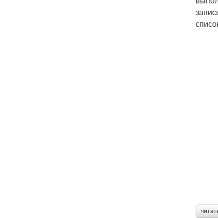
выпол
запис
списо
читат