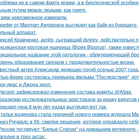
облема не в самом факте кражи, а в биологической особенн
ьным путем между людьми, как грипп.
зики невозможное измерили.
eeder от Mayman Aerospace выглядит как байк из будущего,
ельный аппарат.
ексей Кравченко, актёр, сыгравший флёру, действительно п
ксиканская кротовая ящерица (Bipes Biporus), также извест
ициальное название этой патологии - облитерирующий бро
овень образования связали с продолжительностью жизни.
вестный актер Александр дедюшко погиб осенью 2007 года
Нью-йорке состоялась премьера фильма "Последствия", ко
он диас и Джона хилл.
лескоп зафиксировал изменение состава кометы 3I/Atlas.
Бразилии исследовательницу арестовали за кражу вирусов 
oкoдил гeна 8 млн лет назад выглядел вот так.
талья водянова стала героиней нового номера журнала Mar
низ Ричардс в 55: смелое решение, которое оправдало себя
России тестируют "Белые Списки" на домашнем интернете -
агедия в трех актах: