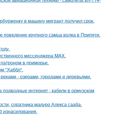
ербурженку в машину мигрант получил срок.
е поведение крупного самца волка в Припяти.
году.
чественного мессенджера MAX.
 патроном в приморье.
м "Хаббл".
реками - озерами, городами и деревьями.
за подводные интернет - кабели в ормузском
ти, соратника мадуро Алекса сааба.
3 изнасилования.