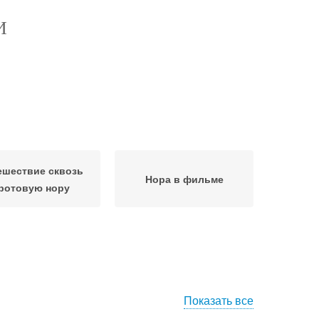
И
ешествие сквозь
Нора в фильме
ротовую нору
Показать все