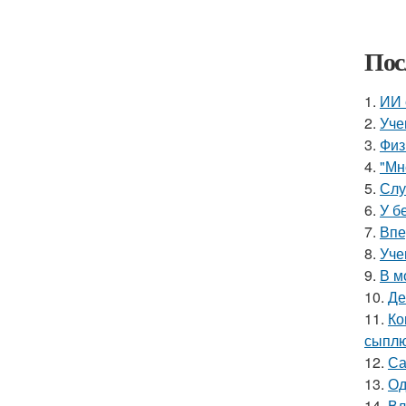
Пос
1.
ИИ 
2.
Уче
3.
Физ
4.
"Мн
5.
Слу
6.
У б
7.
Впе
8.
Уче
9.
В м
10.
Де
11.
Ко
сыплю
12.
Са
13.
Од
14.
Вл