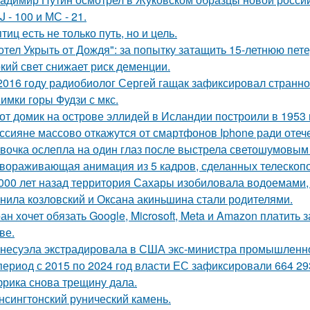
J - 100 и МС - 21.
птиц есть не только путь, но и цель.
отел Укрыть от Дождя": за попытку затащить 15-летнюю пет
кий свет снижает риск деменции.
2016 году радиобиолог Сергей гащак зафиксировал странно
имки горы Фудзи с мкс.
от домик на острове эллидей в Исландии построили в 1953 
ссияне массово откажутся от смартфонов Iphone ради оте
вочка ослепла на один глаз после выстрела светошумовым
вораживающая анимация из 5 кадров, сделанных телескопо
 000 лет назад территория Сахары изобиловала водоемами, 
нила козловский и Оксана акиньшина стали родителями.
ан хочет обязать Google, Microsoft, Meta и Amazon платить 
ве.
несуэла экстрадировала в США экс-министра промышленнос
период с 2015 по 2024 год власти ЕС зафиксировали 664 29
рика снова трещину дала.
нсингтонский рунический камень.