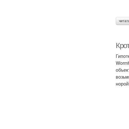
читат
Крот
Гипот
Wormh
объект
возьм
норой