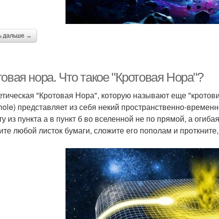
ь дальше →
овая нора. Что такое "Кротовая Нора"?
етическая "Кротовая Нора", которую называют еще "кротов
ole) представляет из себя некий пространственно-временн
у из пункта а в пункт б во вселенной не по прямой, а огиба
ите любой листок бумаги, сложите его пополам и проткните,