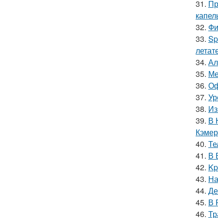
31.
Пр
капел
32.
Фи
33.
Sp
летат
34.
Ал
35.
Ме
36.
Оф
37.
Ур
38.
Из
39.
В 
Кэмер
40.
Те
41.
В 
42.
Kp
43.
На
44.
Де
45.
В 
46.
Тр