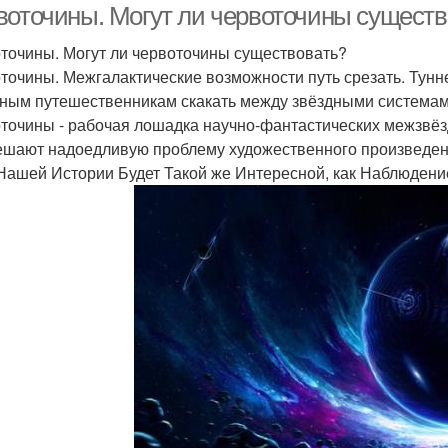
воточины. Могут ли червоточины существ
точины. Могут ли червоточины существовать?
точины. Межгалактические возможности путь срезать. Тунн
ным путешественникам скакать между звёздными системами,
точины - рабочая лошадка научно-фантастических межзвёзд
ешают надоедливую проблему художественного произведени
Нашей Истории Будет Такой же Интересной, как Наблюден