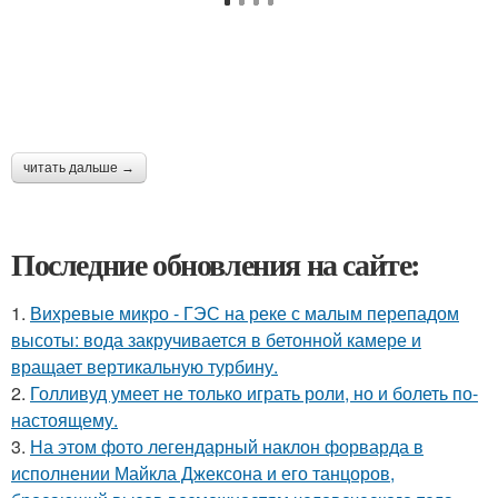
читать дальше →
Последние обновления на сайте:
1.
Вихревые микро - ГЭС на реке с малым перепадом
высоты: вода закручивается в бетонной камере и
вращает вертикальную турбину.
2.
Голливуд умеет не только играть роли, но и болеть по-
настоящему.
3.
На этом фото легендарный наклон форварда в
исполнении Майкла Джексона и его танцоров,