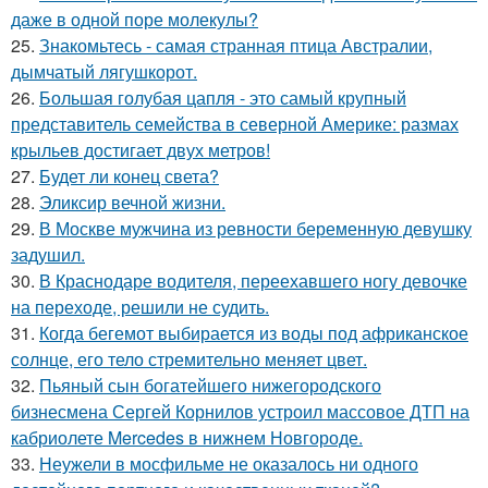
даже в одной поре молекулы?
25.
Знакомьтесь - самая странная птица Австралии,
дымчатый лягушкорот.
26.
Большая голубая цапля - это самый крупный
представитель семейства в северной Америке: размах
крыльев достигает двух метров!
27.
Будет ли конец света?
28.
Эликсир вечной жизни.
29.
В Москве мужчина из ревности беременную девушку
задушил.
30.
В Краснодаре водителя, переехавшего ногу девочке
на переходе, решили не судить.
31.
Когда бегемот выбирается из воды под африканское
солнце, его тело стремительно меняет цвет.
32.
Пьяный сын богатейшего нижегородского
бизнесмена Сергей Корнилов устроил массовое ДТП на
кабриолете Mercedes в нижнем Новгороде.
33.
Неужели в мосфильме не оказалось ни одного