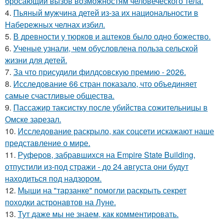
бросающий вызов возможностям человеческого тела.
4.
Пьяный мужчина детей из-за их национальности в
Набережных челнах избил.
5.
В древности у тюрков и ацтеков было одно божество.
6.
Ученые узнали, чем обусловлена польза сельской
жизни для детей.
7.
За что присудили филдсовскую премию - 2026.
8.
Исследование 66 стран показало, что объединяет
самые счастливые общества.
9.
Пассажир таксистку после убийства сожительницы в
Омске зарезал.
10.
Исследование раскрыло, как соцсети искажают наше
представление о мире.
11.
Руферов, забравшихся на Empire State Building,
отпустили из-под стражи - до 24 августа они будут
находиться под надзором.
12.
Мыши на "тарзанке" помогли раскрыть секрет
походки астронавтов на Луне.
13.
Тут даже мы не знаем, как комментировать.