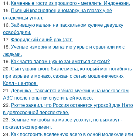
14.
Каменные гости из прошлого - мегалиты Индонезии.
15.
Пьяный красноярец иномарку на глазах у её
владелицы угнал.
16.
Забившую кальян на пасхальном куличе девушку
освободили.
17.
Флоридский синий рак (лат.
18.
Ученые измерили эмпатию у крыс и сравнили их с
людьми.
19.
Как часто парам нужно заниматься сексом?
20.
Сын украинского бизнесмена, который мог погибнуть
при взрыве в монако, связан с сетью мошеннических
Колл - центров.
21.
Девушка - таксистка избила мужчину на московском
АЗС после попытки спустить ей колесо.
22.
Рютте заявил, что Россия останется угрозой для Нато
в долгосрочной перспективе.
23.
Земные микробы на марсе усохнут, но выживут -
показал эксперимент.
24.
Как построить вселенную всего в одной молекуле или