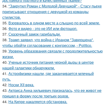
достойного портного и качественных тканей?
34.
"Закрутил Роман с Молодой Девушкой" - Стасу пьехе
приписывают отношения с девушкой из команды
стилистов.
35.
Взорвалось в одном месте а слышно по всей земле.
36.
Фото и видео - это не ИИ или фотошоп.
37.
Сказочный замок гарибальди.
38.
Трамп заявил, что война с Ираном "Завершена",
чтобы обойти согласование с конгрессом, - Politico.
39.
Уровень образования связали с продолжительностью
жизни.
40.
Ученые источник питания черной дыры в центре
нашей галактики обнаружили.
41.
Астрофизики нашли, где заканчивается млечный
путь.
42.
Носки XII века.
43.
Актриса Анна хилькевич призналась, что ее живот не
пришел в форму после третьих родов.
44.
На Кипре накаляется обстановка.