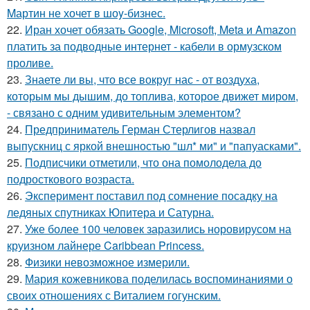
Mартин не хочет в шоy-бизнес.
22.
Иран хочет обязать Google, Microsoft, Meta и Amazon
платить за подводные интернет - кабели в ормузском
проливе.
23.
Знаете ли вы, что все вокруг нас - от воздуха,
которым мы дышим, до топлива, которое движет миром,
- связано с одним удивительным элементом?
24.
Предприниматель Герман Стерлигов назвал
выпускниц с яркой внешностью "шл* ми" и "папуасками".
25.
Подписчики отметили, что она помолодела до
подросткового возраста.
26.
Эксперимент поставил под сомнение посадку на
ледяных спутниках Юпитера и Сатурна.
27.
Уже более 100 человек заразились норовирусом на
круизном лайнере Caribbean Princess.
28.
Физики невозможное измерили.
29.
Мария кожевникова поделилась воспоминаниями о
своих отношениях с Виталием гогунским.