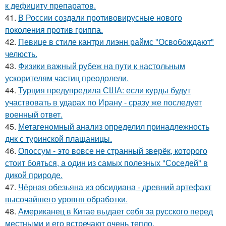
к дефициту препаратов.
41.
В России создали противовирусные нового
поколения против гриппа.
42.
Певице в стиле кантри лиэнн раймс "Освобождают"
челюсть.
43.
Физики важный рубеж на пути к настольным
ускорителям частиц преодолели.
44.
Турция предупредила США: если курды будут
участвовать в ударах по Ирану - сразу же последует
военный ответ.
45.
Метагеномный анализ определил принадлежность
днк с туринской плащаницы.
46.
Опоссум - это вовсе не странный зверёк, которого
стоит бояться, а один из самых полезных "Соседей" в
дикой природе.
47.
Чёрная обезьяна из обсидиана - древний артефакт
высочайшего уровня обработки.
48.
Американец в Китае выдает себя за русского перед
местными и его встречают очень тепло.