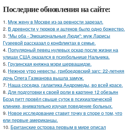
Последние обновления на сайте:
1.
Mуж жену в Москве из-за ревности зарезал.
2.
В древности у тюрков и ацтеков было одно божество.
3.
"Мы оба - Эмоциональные Люди": муж Ларисы
Гузеевой рассказал о конфликтах в семье.
4.
Популярный певец нулевых оскар после жизни на
улицах США оказался в психбольнице Нальчика.
5.
Грузинская княжна мэри шервашидзе.
6.
Нежное утро невесты, грибоедовский загс: 22-летняя
дочь Олега Газманова вышла замуж.
7.
Наша соседка, галактика Андромеды, во всей красе.
8.
Для подготовки к своей роли в картине 12 обезьян
Брэд питт провёл свыше суток в психиатрической
клинике, внимательно изучая поведение больных.
9.
Новое исследование ставит точку в споре о том, что
ели первые американцы.
10.
Британские острова первым в мире описал