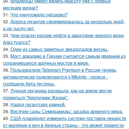
30.
Младенцы умеют видеть красоту уже с первых
месяцев жизни?
31.
Что уничтожило гнёздово?
32.
Дорога гигантов сформировалась за несколько дней,
а не тысяч лет.
33.
Чем опасен разлив нефти в акватории черного моря
близ туапсе?
34.
Один из самых заметных звездопадов весны.
35.
Мост аркадико в Греции считается самым древним из
сохранившихся арочных мостов в мире.
36.
Пользователи Telegram Premium в России теперь
автоматически подключаются к Mtproto - прокси -
сообщили бета-тестеры.
37.
Лунная органика раскрыла, как на земле могли
появиться "Кирпичики Жизни".
38.
Народ гигантских камней.
39.
Висячие сады Семирамиды: загадка древнего мира.
40.
США планируют изменить систему поставок лекарств
от малярии и вич в бедные страны - это может привести