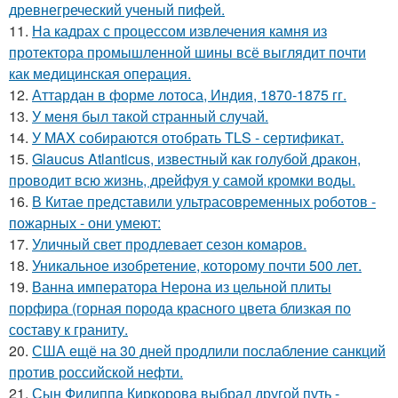
древнегреческий ученый пифей.
11.
На кадрах с процессом извлечения камня из
протектора промышленной шины всё выглядит почти
как медицинская операция.
12.
Аттардан в форме лотоса, Индия, 1870-1875 гг.
13.
У мeня был тaкой cтранный слyчай.
14.
У MAX собираются отобрать TLS - сертификат.
15.
Glaucus Atlanticus, известный как голубой дракон,
проводит всю жизнь, дрейфуя у самой кромки воды.
16.
В Китае представили ультрасовременных роботов -
пожарных - они умеют:
17.
Уличный свет продлевает сезон комаров.
18.
Уникальное изобретение, которому почти 500 лет.
19.
Ванна императора Нерона из цельной плиты
порфира (горная порода красного цвета близкая по
составу к граниту.
20.
США ещё на 30 дней продлили послабление санкций
против российской нефти.
21.
Сын Филиппa Киркоровa выбрал другой путь -