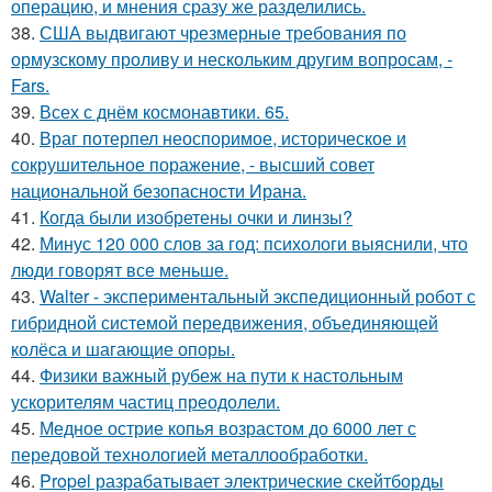
операцию, и мнения сразу же разделились.
38.
США выдвигают чрезмерные требования по
ормузскому проливу и нескольким другим вопросам, -
Fars.
39.
Всех с днём космонавтики. 65.
40.
Враг потерпел неоспоримое, историческое и
сокрушительное поражение, - высший совет
национальной безопасности Ирана.
41.
Когда были изобретены очки и линзы?
42.
Минус 120 000 слов за год: психологи выяснили, что
люди говорят все меньше.
43.
Walter - экспериментальный экспедиционный робот с
гибридной системой передвижения, объединяющей
колёса и шагающие опоры.
44.
Физики важный рубеж на пути к настольным
ускорителям частиц преодолели.
45.
Медное острие копья возрастом до 6000 лет с
передовой технологией металлообработки.
46.
Propel разрабатывает электрические скейтборды