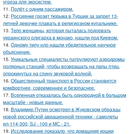
угроза для экосистем.
11.
Полёт с одним пассажиром.
12.
Россиянке грозит тюрьма в Турции за запрет 13-
летней девочке плавать в религиозном купальнике.
13.
Тело женщины, которая пыталась подорвать
украинского олигарха в монако, нашли под Киевом.
14.
Одному типу нло нашли убедительное научное
объяснение.
15.
Уникальные специалисты патрулируют аэродромы
полярных станций, чтобы возвращать на лапы птиц,
опрокинутых на спину звуковой волной.
16.
Общественный транспорт в России становится
комфортнее, современнее и безопаснее.
17.
Вселенная отказалась быть однородной в большом
масштабе - новые данные.
18.
Владимир Путин осмотрел в Жуковском образцы
новой российской авиационной техники - самолеты
ил-114-300, SJ - 100 и МС - 21.
19.
Исследование показало, что домашние кошки