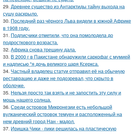
29.
Древнее существо из Антарктиды тайну выхода на
сушу раскрыло.
30.
Последний раз чёрного Льва видели в южной Африке
в 1908 году.
31.
Подписчики отметили, что она помолодела до
подросткового возраста.
32.
Африка снова трещину дала.
33.
В 2000 г в Пакистане обнаружили саркофаг с мумией
и надписью "я дочь великого царя Ксеркса.
34.
Частный владелец статуи отправил её на обычную
реставрацию и даже не подозревал, что скрыто в
оболочке.
35.
Нельзя просто так взять и не запостить эту силу и
мощь нашего солнца.
36.
Среди островов Микронезии есть небольшой
вулканический островок темуен и расположенный на
нем древний город Нан - мадол.
37.
Иришка Чики - пики решилась на пластическую