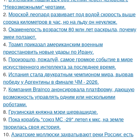
"Невозможными" чертами.
2.
Морской леопард развивает под водой скорость выше
сорока километров в час, но на льду он неуклюж.
3.
Окаменелость возрастом 80 млн лет раскрыла, почему
змеи ползают.
4.
Трамп приказал американским военным
приостановить новые удары по Ирану.
5.
Произошло, пожалуй, самое громкое событие в мире
искусственного интеллекта за последнее время.
6.
Испания стала двукратным чемпионом мира, вырвав
победу у Аргентины в финале ЧМ - 2026.
7.
Компания Brainco анонсировала платформу, дающую
возможность управлять одним или несколькими
роботами.
8.
Грузинская княжна мэри шервашидзе.
9.
Пока корабль "союз МС -29" летел к мкс, на земле
творилась своя история.
10.
Азиатские моллюски захватывают реки России: есть