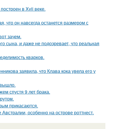
остроен в Xvii веке.
я, что он навсегда останется размером с
вот зачем.
го сына, и даже не подозревает, что реальная
еделимость кварков.
икова заявила, что Клава кока увела его у
 вышло.
ем спустя 9 лет брака.
рутом.
орым прикасаются.
 Австралии, особенно на острове роттнест.