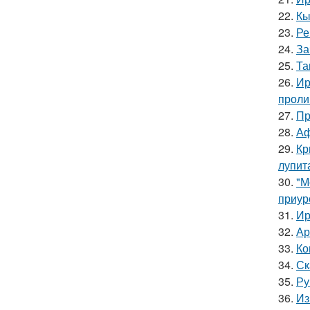
22.
Кы
23.
Ре
24.
За
25.
Та
26.
Ир
проли
27.
Пр
28.
Аф
29.
Кр
лупит
30.
"М
приур
31.
Ир
32.
Ар
33.
Ко
34.
Ск
35.
Ру
36.
Из