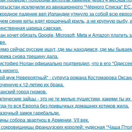
ргызстан исключили из авиационного "Чёрного Списка" ЕС.
кордное падение ввп Ирландии утянуло за собой всю евроз
чем синие киты едят крошечный криль, а не крупную рыбу,
инственная царица савская.
ан хочет обязать Google, Microsoft, Meta и Amazon платить 
ве.
ямо сейчас русские ищут, где мы находимся, где мы бываем
рика снова трещину дала.
истофер Нолан официально подтвердил, что в его "Одиссее
а нионго.
ой муж Невероятный" - супруга романа Костомарова Окса
оченную к 12-летию их брака.
анский город гномов.
ктические зайцы - это не те милые пушистики, какими ты и
гда-то вся Европа без привычных домашних котиков жила.
азочный замок гарибальди.
ины собора звартноц в Армении, VII век.
 сокровищницы французских королей: чудесная "Чаша Птоле