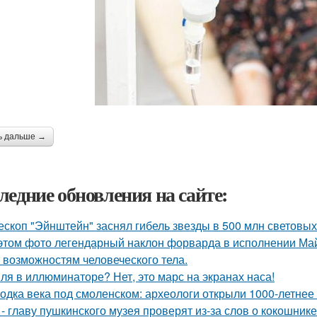
ь дальше →
ледние обновления на сайте:
ескоп "Эйнштейн" заснял гибель звезды в 500 млн световых 
этом фото легендарный наклон форварда в исполнении Май
 возможностям человеческого тела.
ля в иллюминаторе? Нет, это марс на экранах наса!
одка века под смоленском: археологи открыли 1000-летнее 
 - главу пушкинского музея проверят из-за слов о кокошнике