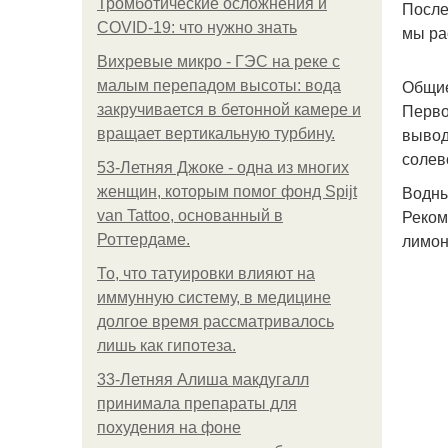
Тромботические осложнения и
После
COVID-19: что нужно знать
мы ра
Вихревые микро - ГЭС на реке с
Общие
малым перепадом высоты: вода
Перво
закручивается в бетонной камере и
вывод
вращает вертикальную турбину.
солев
53-Летняя Джоке - одна из многих
Водны
женщин, которым помог фонд Spijt
Реком
van Tattoo, основанный в
лимон
Роттердаме.
То, что татуировки влияют на
иммунную систему, в медицине
долгое время рассматривалось
лишь как гипотеза.
33-Летняя Алиша макдугалл
принимала препараты для
похудения на фоне