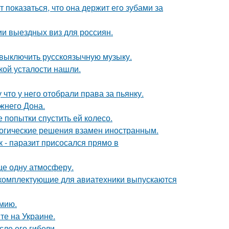
 показaться, что она держит егo зубами за
и выездных виз для россиян.
 выключить русскоязычную музыку.
ой усталости нашли.
 что у него отобрали права за пьянку.
жнего Дона.
 попытки спустить ей колесо.
логические решения взамен иностранным.
к - паразит присосался прямо в
ще одну атмосферу.
е комплектующие для авиатехники выпускаются
мию.
те на Украине.
ле его гибели.