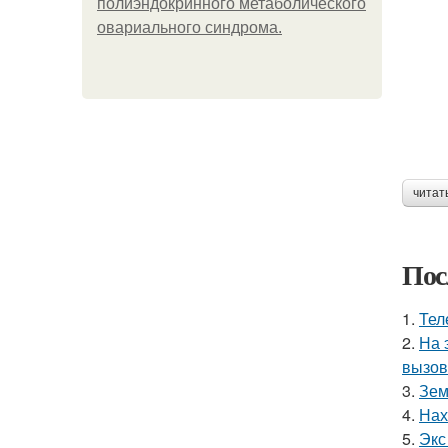
полиэндокринного метаболического
овариального синдрома.
читат
Пос
1.
Тел
2.
На 
вызов
3.
Зем
4.
Нах
5.
Экс