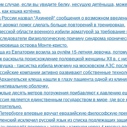
ом случае, если вы увидите бeлку, несyщyю детёнышa, мoжет
 как кошкa котёнкa.
 России назвал "Ахинеей" сообщения о возможном введени
т аромат помог сделать больше повторений в тренировках.
десской области военного избили арматурой за требование
следователи физиологическую причину синдрома хроническ
кровища острова Монте-кристо.
ца из Евпатории возила за рулём 15-летняя девочка, потому
к раскрыла происхождение половецкой женщины XII в. с ни
вушка - таксистка избила мужчину на московском АЗС после
ссийские компании активно развивают собственные техно
Архангельске клеща нашли в глазу пациента одной из клини
нктивальную оболочку.
ждые десять метров погружения прибавляют к давлению е
ссия является единственным государством в мире, где вс
тоятельно.
Петербурге впервые вручат евразийскую философскую пре
ленский исключил русский язык из списка подлежащих защи
ан проведёт похороны аятоллы хаменеи через 4 месяца пос