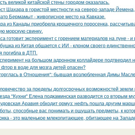
сть великой китайской стены городом оказалась.
ст Шахара в гористой местности на северо-западе Йемена, п
ато Бермамыт - живописное место на Кавказе.
ра из Канады приобрела крошечного поросенка, рассчитыва
ую морскую свинку.
са готовит эксперимент с горением материалов на луне - и 
бушка из Китая общается с ИИ - клоном своего единственно
я погибла в ДТП.
сперимент на большом адронном коллайдере подтвердил н
 фтор в воде для мозга детей опасен?
торглась в Отношения": бывшая возлюбленная Димы Масленн
ловечество за пределы долгосрочных возможностей земли
езда "Кухни" Елена подкаминская разводится со вторым муж
удовская Аравия обходит ормуз: нефть пошла другим марш
боты, способные вас понимать и ощущать предметы, к кот
окка - это маленькое млекопитающее, обитающее на Западе