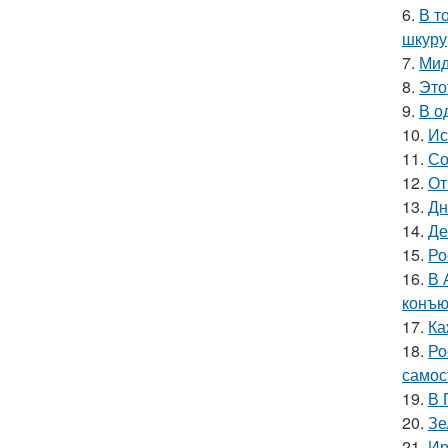
6.
В т
шкуру,
7.
Мид
8.
Это
9.
В о
10.
Ис
11.
Со
12.
От
13.
Дн
14.
Де
15.
Ро
16.
В 
конъю
17.
Ка
18.
Ро
самос
19.
В 
20.
Зе
21.
Ир