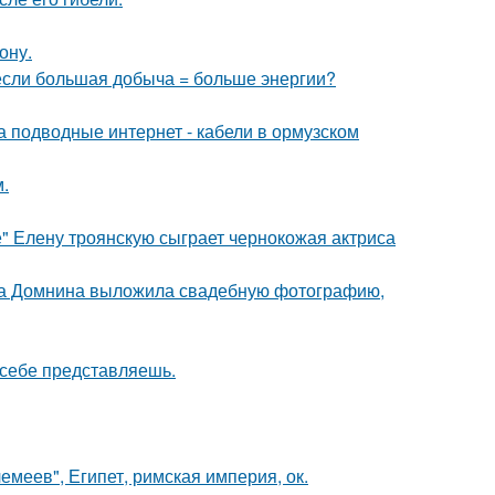
ону.
 если большая добыча = больше энергии?
за подводные интернет - кабели в ормузском
.
" Елену троянскую сыграет чернокожая актриса
на Домнина выложила свадебную фотографию,
х себе представляешь.
меев", Египет, римская империя, ок.