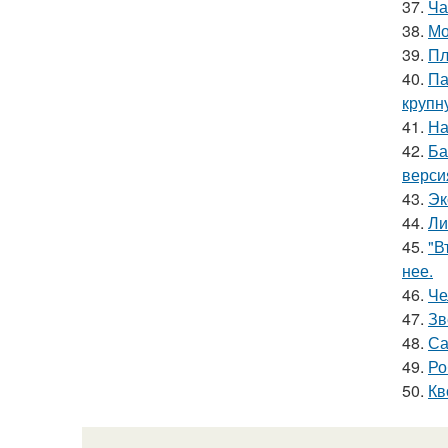
37.
Ча
38.
Мо
39.
Пл
40.
Па
крупн
41.
На
42.
Ба
верси
43.
Эк
44.
Ли
45.
"В
нее.
46.
Че
47.
Зв
48.
Са
49.
Ро
50.
Кв