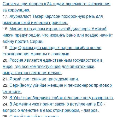
Санчеса приговорен к 24 годам тюремного заключения
за коррупцию.
17.
Журналист Такер Карлсон похоронную речь для
американской империи произнес.
18.
Министр по делам израильской диаспоры Амихай
чикли предупредил, что израиль рано или поздно начнёт
войну против Сирии.
19.
Под Орском два молодых парня погибли после
столкновения машины с лошадью.
20.
Россия является единственным государством в
мире, где все комплектующие для авиатехники
выпускаются самостоятельно.
21.
Яркий свет снижает риск деменции.
22.
Серийному убийце женщин и пенсионерок приговор
смягчили.
23.
В Уфе стая бродячих собак женщине ногу разорвала.
24.
В Армении уже принят закон о вступлении в ЕС -
вопрос о членстве в еаэс стоит ребром, - лавров.
25.
Самый умный из актёров.