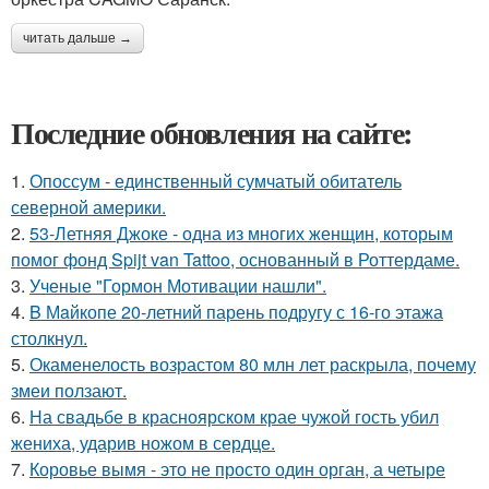
читать дальше →
Последние обновления на сайте:
1.
Опоссум - единственный сумчатый обитатель
северной америки.
2.
53-Летняя Джоке - одна из многих женщин, которым
помог фонд Spijt van Tattoo, основанный в Роттердаме.
3.
Ученые "Гормон Мотивации нашли".
4.
B Мaйкопе 20-летний парень подругу с 16-го этажа
столкнул.
5.
Окаменелость возрастом 80 млн лет раскрыла, почему
змеи ползают.
6.
На свадьбе в красноярском крае чужой гость убил
жениха, ударив ножом в сердце.
7.
Коровье вымя - это не просто один орган, а четыре