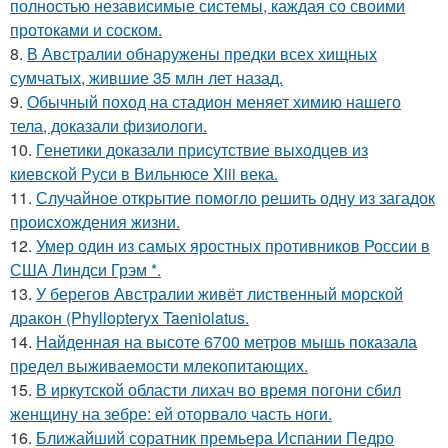
полностью независимые системы, каждая со своими
протоками и соском.
8.
В Австралии обнаружены предки всех хищных
сумчатых, жившие 35 млн лет назад.
9.
Обычный поход на стадион меняет химию нашего
тела, доказали физиологи.
10.
Генетики доказали присутствие выходцев из
киевской Руси в Вильнюсе Xiii века.
11.
Случайное открытие помогло решить одну из загадок
происхождения жизни.
12.
Умер один из самых яростных противников России в
США Линдси Грэм *.
13.
У берегов Австралии живёт лиственный морской
дракон (Phyllopteryx Taeniolatus.
14.
Найденная на высоте 6700 метров мышь показала
предел выживаемости млекопитающих.
15.
В иркутской области лихач во время погони сбил
женщину на зебре: ей оторвало часть ноги.
16.
Ближайший соратник премьера Испании Педро