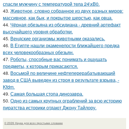
спасли мужчину с температурой тела 24\xB0.
43.
Животное, словно собранное из двух разных миров:
массивное, как бык, и покрытое шерстью, как овца.
44.
Чёрная обезьяна из обсидиана - древний артефакт
высочайшего уровня обработки.
45.
Вендские организмы животными оказались.
46.
В Египте нашли окаменелости ближайшего предка
всех человекообразных обезьян.
47.
Роботы, способные вас понимать и ощущать
предметы, к которым прикасаются.
48.
Восьмой по величине нефтеперерабатывающий
завод в США выведен из строя в результате взрыва, -
Kfdm.
49.
Самая большая стопа динозавра.
50.
Одно из самых крупных ограблений за всю историю
пиратства историки отдают Джону Тайлору.
© 2026 Наука для всех простыми словами