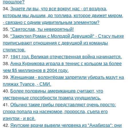
прошлое?
34.
Знаете ли вы, что все вокруг нас - от воздуха,
которым мы дышим, до топлива, которое движет миром,
- связано с одним удивительным элементом?
35.
"Святослав, ты невероятный!
36.
"Закрутил Роман с Молодой Девушкой" - Стасу пьехе
приписывают отношения с девушкой из команды
стилистов.
37.
1941 год. Великая отечественная война начинается.
38.
Анна Курникова играла в теннис с кольцом за более
чем $5 миллионов в 2004 году.
39.
Женщинам - волонтёрам запретили убирать мазут на
пляжах Туапсе, - СМИ.
40.
Более половины американцев считают, что
умственные способности трампа ухудшились.
41.
Обычно такие грибы представляют очень просто:
спора попала на насекомое, проросла, съела его
изнутри - и всё.
42.
Якутские врачи вывели человека из "Анабиоза": они