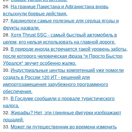
26.
На границе Пакистана и Афганистана вновь
вспыхнули боевые действия.
27.
Кардиологи самые полезные для сердца ягоды и
фрукты назвали.
28.
Хотя Thrust SSC - самый быстрый автомобиль в
целом, его нельзя использовать на главной дороге.
29.
В природе иногда встречается такой уровень заботы,
после которого человеческая фраза "я Просто Быстро
Убрался" звучит особенно жалко.
30.
Индустриальные центры компетенций уже помогли
создать в России 120 ИТ - решений для
импортозамещения зарубежного программного
обеспечения.
31.
В Госдуме сообщили о провале туристического
налога.
32.
Жирафы? Нет, эти глиняные фигурки изображают
лошадей.
33.
Может ли путешественник во времени изменить