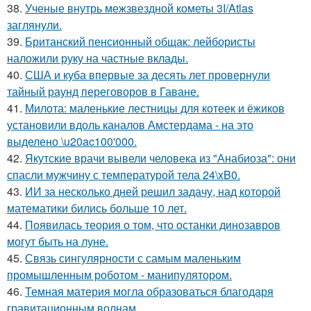
38.
Ученые внутрь межзвездной кометы 3I/Atlas
заглянули.
39.
Британский пенсионный общак: лейбористы
наложили руку на частные вклады.
40.
США и куба впервые за десять лет провернули
тайный раунд переговоров в Гаване.
41.
Милота: маленькие лестницы для котеек и ёжиков
установили вдоль каналов Амстердама - на это
выделено \u20ac100'000.
42.
Якутские врачи вывели человека из "Анабиоза": они
спасли мужчину с температурой тела 24\xB0.
43.
ИИ за несколько дней решил задачу, над которой
математики бились больше 10 лет.
44.
Появилась теория о том, что останки динозавров
могут быть на луне.
45.
Связь сингулярности с самым маленьким
промышленным роботом - манипулятором.
46.
Темная материя могла образоваться благодаря
гравитационным волнам.