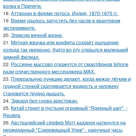
волка в Припяти.
18.
Аттардан в форме лотоса, Индия, 1870-1875 гг.
19.
Время удалось запустить без часов в квантовом
эксперименте.
20.
Эликсир вечной жизни.
21.
Мятная жвачка или конфета создаёт ощущение
холода так уверенно, будто во рту открылся маленький
зимний филиал.
22.
Россияне массово откажутся от смартфонов Iphone
ради отечественного мессенджера MAX.
23.
Плевральную пункцию делают, когда между лёгким и
грудной стенкой скапливается жидкость и человеку
становится трудно дышать.
24.
Эдвард бил снова аpестован.
25.
Китай строит в пустыне огромный "Ядерный щит", -
Reuters.
26.
Австралийский сёрфер Мэтт каддихи наткнулся на
неожиданный "Сокровищный Улов" - наручные часы