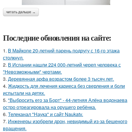
читать дальше →
Последние обновления на сайте:
1.
B Мaйкопе 20-летний парень подругу с 16-го этажа
столкнул.
2.
В Испании нашли 224 000-летний череп человека с
"Невозможными" чертами.
3.
Деревянная арфа возрастом более 3 тысяч лет.
4.
Жидкость для лечения кариеса без сверления и боли
испытали на детях.
5.
"Выбросить его за Борт" - 44-летняя Алёна водонаева
остро отреагировала на орущего ребёнка.
6.
Телеканал "Наука" и сайт Naukatv.
7.
Инженеры изобрели дрон, невидимый из-за бешеного
вращения.