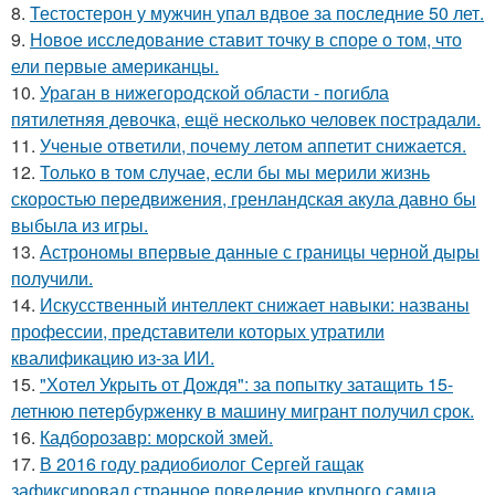
8.
Тестостерон у мужчин упал вдвое за последние 50 лет.
9.
Новое исследование ставит точку в споре о том, что
ели первые американцы.
10.
Ураган в нижегородской области - погибла
пятилетняя девочка, ещё несколько человек пострадали.
11.
Ученые ответили, почему летом аппетит снижается.
12.
Только в том случае, если бы мы мерили жизнь
скоростью передвижения, гренландская акула давно бы
выбыла из игры.
13.
Астрономы впервые данные с границы черной дыры
получили.
14.
Искусственный интеллект снижает навыки: названы
профессии, представители которых утратили
квалификацию из-за ИИ.
15.
"Хотел Укрыть от Дождя": за попытку затащить 15-
летнюю петербурженку в машину мигрант получил срок.
16.
Кадборозавр: морской змей.
17.
В 2016 году радиобиолог Сергей гащак
зафиксировал странное поведение крупного самца