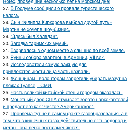
Rolex, проведшие несколько лет на морском дне!
27.
В Госдуме сообщили о провале туристического
налога.
28.
Сын Филиппa Киркоровa выбрал другой путь -
Mартин не хочет в шоy-бизнес.
29.
"Здесь был Халвдан".
30.
Загадка таримских мумий.
31.
Взорвалось в одном месте а слышно по всей земле.
32.
Руины собора звартноц в Армении, VII век.
33.
Исследователи самую важную для
привлекательности лица часть назвали.
34.
Женщинам - волонтёрам запретили убирать мазут на
пляжах Туапсе, - СМИ.
35.
Часть великой китайской стены городом оказалась.
36.
Монетный двор США отмывает золото наркокартелей
и продаёт его как "Чистое Американское".
37.
Проблема тут не в самом факте газообразования, а в
том, что в кишечных газах действительно есть водород и
метан - оба легко воспламеняются.