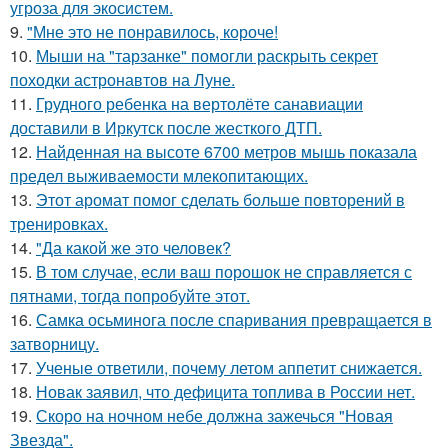
угроза для экосистем.
9.
"Мне это не понравилось, короче!
10.
Мыши на "тарзанке" помогли раскрыть секрет
походки астронавтов на Луне.
11.
Грудного ребенка на вертолёте санавиации
доставили в Иркутск после жесткого ДТП.
12.
Найденная на высоте 6700 метров мышь показала
предел выживаемости млекопитающих.
13.
Этот аромат помог сделать больше повторений в
тренировках.
14.
"Да какой же это человек?
15.
В том случае, если ваш порошок не справляется с
пятнами, тогда попробуйте этот.
16.
Самка осьминога после спаривания превращается в
затворницу.
17.
Ученые ответили, почему летом аппетит снижается.
18.
Новак заявил, что дефицита топлива в России нет.
19.
Скоро на ночном небе должна зажечься "Новая
Звезда".