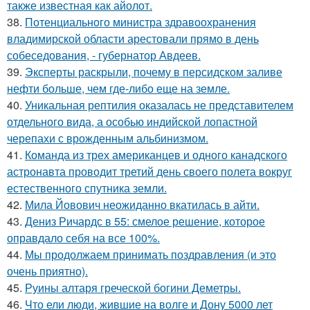
также известная как айолот.
38.
Потенциального министра здравоохранения
владимирской области арестовали прямо в день
собеседования, - губернатор Авдеев.
39.
Эксперты раскрыли, почему в персидском заливе
нефти больше, чем где-либо еще на земле.
40.
Уникальная рептилия оказалась не представителем
отдельного вида, а особью индийской лопастной
черепахи с врожденным альбинизмом.
41.
Команда из трех американцев и одного канадского
астронавта проводит третий день своего полета вокруг
естественного спутника земли.
42.
Мила Йовович неожиданно вкатилась в айти.
43.
Дениз Ричардс в 55: смелое решение, которое
оправдало себя на все 100%.
44.
Мы продолжаем принимать поздравления (и это
очень приятно).
45.
Руины алтаря греческой богини Деметры.
46.
Что ели люди, жившие на волге и Дону 5000 лет