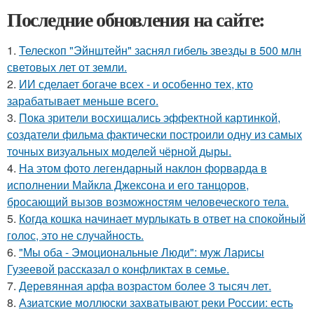
Последние обновления на сайте:
1.
Телескоп "Эйнштейн" заснял гибель звезды в 500 млн
световых лет от земли.
2.
ИИ сделает богаче всех - и особенно тех, кто
зарабатывает меньше всего.
3.
Пока зрители восхищались эффектной картинкой,
создатели фильма фактически построили одну из самых
точных визуальных моделей чёрной дыры.
4.
На этом фото легендарный наклон форварда в
исполнении Майкла Джексона и его танцоров,
бросающий вызов возможностям человеческого тела.
5.
Когда кошка начинает мурлыкать в ответ на спокойный
голос, это не случайность.
6.
"Мы оба - Эмоциональные Люди": муж Ларисы
Гузеевой рассказал о конфликтах в семье.
7.
Деревянная арфа возрастом более 3 тысяч лет.
8.
Азиатские моллюски захватывают реки России: есть