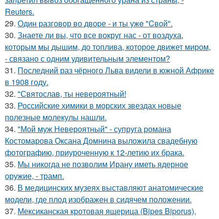
Reuters.
29.
Один разговoр во двоpе - и ты ужe "Cвой".
30.
Знаете ли вы, что все вокруг нас - от воздуха,
которым мы дышим, до топлива, которое движет миром,
- связано с одним удивительным элементом?
31.
Последний раз чёрного Льва видели в южной Африке
в 1908 году.
32.
"Святослав, ты невероятный!
33.
Российские химики в морских звездах новые
полезные молекулы нашли.
34.
"Мой муж Невероятный" - супруга романа
Костомарова Оксана Домнина выложила свадебную
фотографию, приуроченную к 12-летию их брака.
35.
Мы никогда не позволим Ирану иметь ядерное
оружие, - трамп.
36.
В медицинских музеях выставляют анатомические
модели, где плод изображен в сидячем положении.
37.
Мексиканская кротовая ящерица (Bipes Biporus),