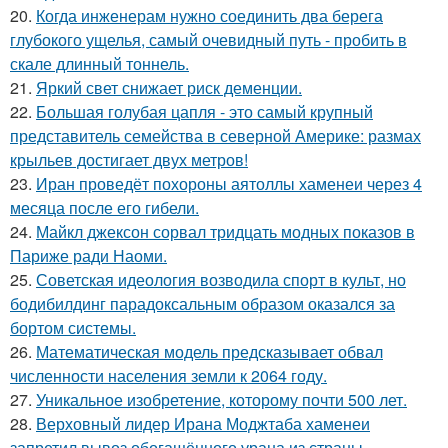
20.
Когда инженерам нужно соединить два берега
глубокого ущелья, самый очевидный путь - пробить в
скале длинный тоннель.
21.
Яркий свет снижает риск деменции.
22.
Большая голубая цапля - это самый крупный
представитель семейства в северной Америке: размах
крыльев достигает двух метров!
23.
Иран проведёт похороны аятоллы хаменеи через 4
месяца после его гибели.
24.
Майкл джексон сорвал тридцать модных показов в
Париже ради Наоми.
25.
Советская идеология возводила спорт в культ, но
бодибилдинг парадоксальным образом оказался за
бортом системы.
26.
Математическая модель предсказывает обвал
численности населения земли к 2064 году.
27.
Уникальное изобретение, которому почти 500 лет.
28.
Верховный лидер Ирана Моджтаба хаменеи
запретил вывоз обогащённого урана из страны, -