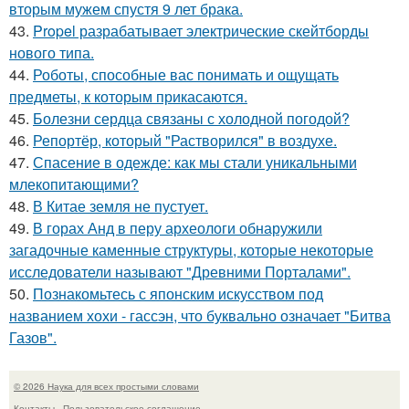
вторым мужем спустя 9 лет брака.
43.
Propel разрабатывает электрические скейтборды
нового типа.
44.
Роботы, способные вас понимать и ощущать
предметы, к которым прикасаются.
45.
Болезни сердца связаны с холодной погодой?
46.
Репортёр, который "Растворился" в воздухе.
47.
Спасение в одежде: как мы стали уникальными
млекопитающими?
48.
В Китае земля не пустует.
49.
В горах Анд в перу археологи обнаружили
загадочные каменные структуры, которые некоторые
исследователи называют "Древними Порталами".
50.
Познакомьтесь с японским искусством под
названием хохи - гассэн, что буквально означает "Битва
Газов".
© 2026 Наука для всех простыми словами
Контакты
Пользовательское соглашение