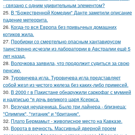
- связано с одним удивительным элементом?
25.
В "Божественной Комедии" Данте заметили описание
падение метеорита.
26.
Когда-то вся Европа без привычных домашних
котиков жила.
27.
Пробирки со смертельно опасным хантавирусом
таинственно исчезли из лаборатории в Австралии ещё 5
лет назад.
28.
Волочкова заявила, что продолжит судиться за свою
пенсию.
29.
Туровичева игла. Туровичева игла представляет
собой жезл из чистого железа без каких-либо примесей.
30.
В 2000 г в Пакистане обнаружили саркофаг с мумией
и надписью "я дочь великого царя Ксеркса.
31.
Везучая неудачница. Было три лайнера - близнеца:
"Олимпик", "титаник" и "британик".
32.
Плато Бермамыт - живописное место на Кавказе.
33.
Ворота в вечность. Массивный дверной проем