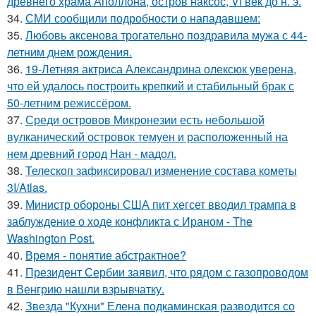
древнего храма Аполлона, остров наксос, VI век до н. э.
34.
СМИ сообщили подробности о нападавшем:
35.
Любовь аксенова трогательно поздравила мужа с 44-
летним днем рождения.
36.
19-Летняя актриса Александрина олексюк уверена,
что ей удалось построить крепкий и стабильный брак с
50-летним режиссёром.
37.
Среди островов Микронезии есть небольшой
вулканический островок темуен и расположенный на
нем древний город Нан - мадол.
38.
Телескоп зафиксировал изменение состава кометы
3I/Atlas.
39.
Министр обороны США пит хегсет вводил трампа в
заблуждение о ходе конфликта с Ираном - The
Washington Post.
40.
Время - понятие абстрактное?
41.
Президент Сербии заявил, что рядом с газопроводом
в Венгрию нашли взрывчатку.
42.
Звезда "Кухни" Елена подкаминская разводится со