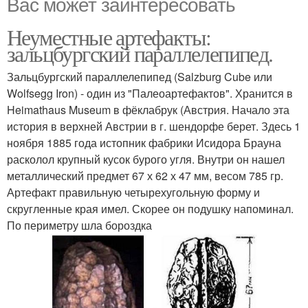
Вас может заинтересовать
Неуместные артефакты:
зальцбургский параллелепипед.
Зальцбургский параллелепипед (Salzburg Cube или
Wolfsegg Iron) - один из "Палеоартефактов". Хранится в
Heimathaus Museum в фёклабрук (Австрия. Начало эта
история в верхней Австрии в г. шендорфе берет. Здесь 1
ноября 1885 года истопник фабрики Исидора Брауна
расколол крупный кусок бурого угля. Внутри он нашел
металлический предмет 67 х 62 х 47 мм, весом 785 гр.
Артефакт правильную четырехугольную форму и
скругленные края имел. Скорее он подушку напоминал.
По периметру шла бороздка