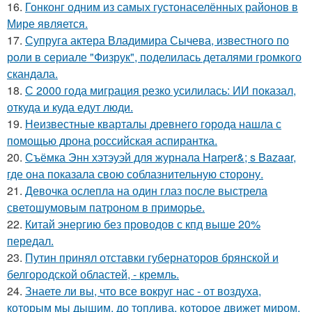
16.
Гонконг одним из самых густонаселённых районов в
Мире является.
17.
Супруга актера Владимира Сычева, известного по
роли в сериале "Физрук", поделилась деталями громкого
скандала.
18.
С 2000 года миграция резко усилилась: ИИ показал,
откуда и куда едут люди.
19.
Неизвестные кварталы древнего города нашла с
помощью дрона российская аспирантка.
20.
Съёмка Энн хэтэуэй для журнала Harper&; s Bazaar,
где она показала свою соблазнительную сторону.
21.
Девочка ослепла на один глаз после выстрела
светошумовым патроном в приморье.
22.
Китай энергию без проводов с кпд выше 20%
передал.
23.
Путин принял отставки губернаторов брянской и
белгородской областей, - кремль.
24.
Знаете ли вы, что все вокруг нас - от воздуха,
которым мы дышим, до топлива, которое движет миром,