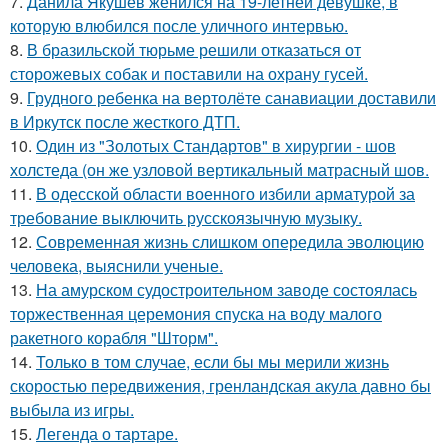
7.
Данила Якушев женился на 19-летней девушке, в
которую влюбился после уличного интервью.
8.
В бразильской тюрьме решили отказаться от
сторожевых собак и поставили на охрану гусей.
9.
Грудного ребенка на вертолёте санавиации доставили
в Иркутск после жесткого ДТП.
10.
Один из "Золотых Стандартов" в хирургии - шов
холстеда (он же узловой вертикальный матрасный шов.
11.
В одесской области военного избили арматурой за
требование выключить русскоязычную музыку.
12.
Современная жизнь слишком опередила эволюцию
человека, выяснили ученые.
13.
На амурском судостроительном заводе состоялась
торжественная церемония спуска на воду малого
ракетного корабля "Шторм".
14.
Только в том случае, если бы мы мерили жизнь
скоростью передвижения, гренландская акула давно бы
выбыла из игры.
15.
Легенда о тартаре.