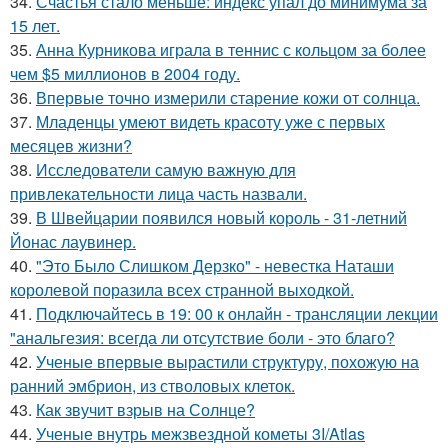
34.
Счастья стало меньше: индекс упал до минимума за
15 лет.
35.
Анна Курникова играла в теннис с кольцом за более
чем $5 миллионов в 2004 году.
36.
Впервые точно измерили старение кожи от солнца.
37.
Младенцы умеют видеть красоту уже с первых
месяцев жизни?
38.
Исследователи самую важную для
привлекательности лица часть назвали.
39.
В Швейцарии появился новый король - 31-летний
Йонас лаувинер.
40.
"Это Было Слишком Дерзко" - невестка Наташи
королевой поразила всех странной выходкой.
41.
Подключайтесь в 19: 00 к онлайн - трансляции лекции
"анальгезия: всегда ли отсутствие боли - это благо?
42.
Ученые впервые вырастили структуру, похожую на
ранний эмбрион, из стволовых клеток.
43.
Как звучит взрыв на Солнце?
44.
Ученые внутрь межзвездной кометы 3I/Atlas