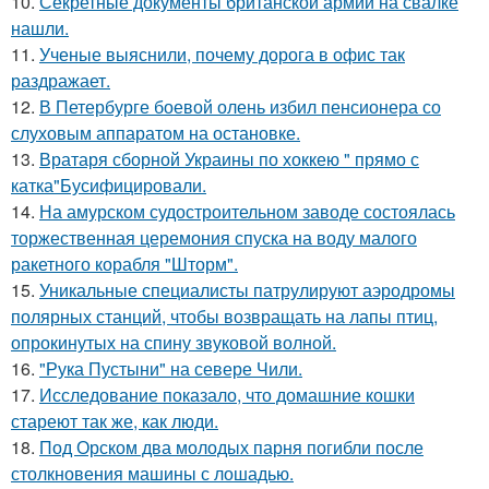
10.
Секретные документы британской армии на свалке
нашли.
11.
Ученые выяснили, почему дорога в офис так
раздражает.
12.
В Петербурге боевой олень избил пенсионера со
слуховым аппаратом на остановке.
13.
Вратаря сборной Украины по хоккею " прямо с
катка"Бусифицировали.
14.
На амурском судостроительном заводе состоялась
торжественная церемония спуска на воду малого
ракетного корабля "Шторм".
15.
Уникальные специалисты патрулируют аэродромы
полярных станций, чтобы возвращать на лапы птиц,
опрокинутых на спину звуковой волной.
16.
"Рука Пустыни" на севере Чили.
17.
Исследование показало, что домашние кошки
стареют так же, как люди.
18.
Под Орском два молодых парня погибли после
столкновения машины с лошадью.