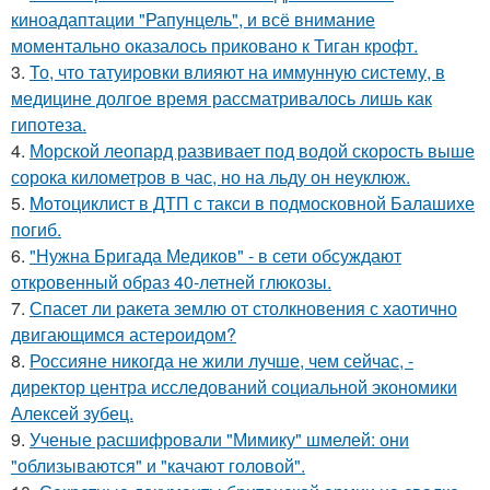
киноадаптации "Рапунцель", и всё внимание
моментально оказалось приковано к Тиган крофт.
3.
То, что татуировки влияют на иммунную систему, в
медицине долгое время рассматривалось лишь как
гипотеза.
4.
Морской леопард развивает под водой скорость выше
сорока километров в час, но на льду он неуклюж.
5.
Moтоциклист в ДТП с такси в подмосковной Балашихе
погиб.
6.
"Нужна Бригада Медиков" - в сети обсуждают
откровенный образ 40-летней глюкозы.
7.
Спасет ли ракета землю от столкновения с хаотично
двигающимся астероидом?
8.
Россияне никогда не жили лучше, чем сейчас, -
директор центра исследований социальной экономики
Алексей зубец.
9.
Ученые расшифровали "Мимику" шмелей: они
"облизываются" и "качают головой".