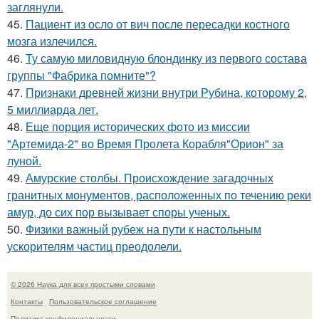
заглянули.
45.
Пациент из осло от вич после пересадки костного
мозга излечился.
46.
Ту самую миловидную блондинку из первого состава
группы "Фабрика помните"?
47.
Признаки древней жизни внутри Рубина, которому 2,
5 миллиарда лет.
48.
Еще порция исторических фото из миссии
"Артемида-2" во Время Пролета Корабля"Орион" за
луной.
49.
Амурские столбы. Происхождение загадочных
гранитных монументов, расположенных по течению реки
амур, до сих пор вызывает споры ученых.
50.
Физики важный рубеж на пути к настольным
ускорителям частиц преодолели.
© 2026 Наука для всех простыми словами
Контакты
Пользовательское соглашение
Политика конфидециальности