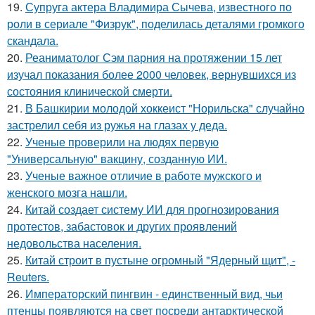
19.
Супруга актера Владимира Сычева, известного по
роли в сериале "Физрук", поделилась деталями громкого
скандала.
20.
Реаниматолог Сэм парния на протяжении 15 лет
изучал показания более 2000 человек, вернувшихся из
состояния клинической смерти.
21.
В Башкирии молодой хоккеист "Норильска" случайно
застрелил себя из ружья на глазах у деда.
22.
Ученые проверили на людях первую
"Универсальную" вакцину, созданную ИИ.
23.
Ученые важное отличие в работе мужского и
женского мозга нашли.
24.
Китай создает систему ИИ для прогнозирования
протестов, забастовок и других проявлений
недовольства населения.
25.
Китай строит в пустыне огромный "Ядерный щит", -
Reuters.
26.
Императорский пингвин - единственный вид, чьи
птенцы появляются на свет посреди антарктической