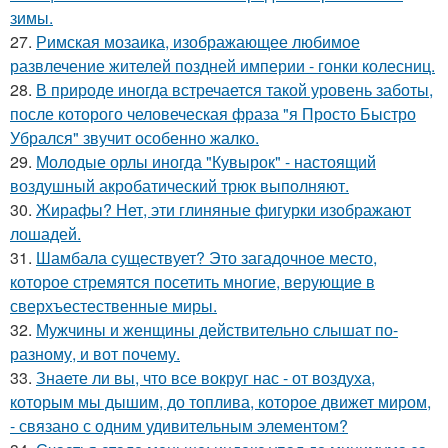
зимы.
27.
Римская мозаика, изображающее любимое
развлечение жителей поздней империи - гонки колесниц.
28.
В природе иногда встречается такой уровень заботы,
после которого человеческая фраза "я Просто Быстро
Убрался" звучит особенно жалко.
29.
Молодые орлы иногда "Кувырок" - настоящий
воздушный акробатический трюк выполняют.
30.
Жирафы? Нет, эти глиняные фигурки изображают
лошадей.
31.
Шамбала существует? Это загадочное место,
которое стремятся посетить многие, верующие в
сверхъестественные миры.
32.
Мужчины и женщины действительно слышат по-
разному, и вот почему.
33.
Знаете ли вы, что все вокруг нас - от воздуха,
которым мы дышим, до топлива, которое движет миром,
- связано с одним удивительным элементом?