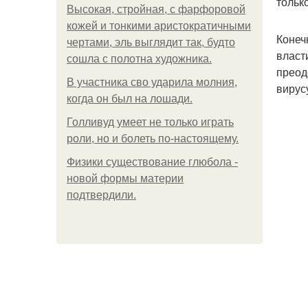
тольк
Высокая, стройная, с фарфоровой
кожей и тонкими аристократичными
Конеч
чертами, эль выглядит так, будто
власт
сошла с полотна художника.
преод
В участника сво ударила молния,
вирус
когда он был на лошади.
Голливуд умеет не только играть
роли, но и болеть по-настоящему.
Физики существование глюбола -
новой формы материи
подтвердили.