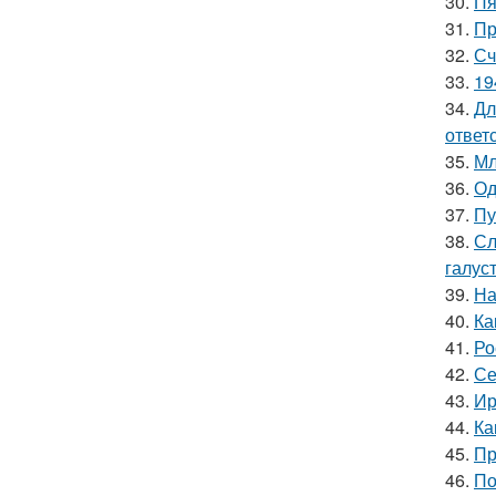
30.
Пя
31.
Пр
32.
Сч
33.
19
34.
Дл
ответ
35.
Мл
36.
Од
37.
Пу
38.
Сл
галус
39.
На
40.
Ка
41.
Ро
42.
Се
43.
Ир
44.
Ка
45.
Пр
46.
По