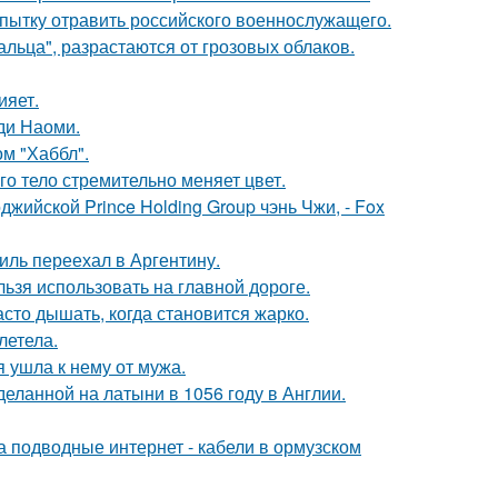
опытку отравить российского военнослужащего.
альца", разрастаются от грозовых облаков.
ияет.
ди Наоми.
м "Хаббл".
го тело стремительно меняет цвет.
жийской Prince Holding Group чэнь Чжи, - Fox
иль переехал в Аргентину.
льзя использовать на главной дороге.
асто дышать, когда становится жарко.
летела.
 ушла к нему от мужа.
еланной на латыни в 1056 году в Англии.
за подводные интернет - кабели в ормузском