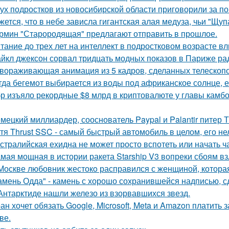
ух подростков из новосибирской области приговорили за п
жется, что в небе зависла гигантская алая медуза, чьи "Щуп
рмин "Старородящая" предлагают отправить в прошлое.
тание до трех лет на интеллект в подростковом возрасте вл
йкл джексон сорвал тридцать модных показов в Париже ра
вораживающая анимация из 5 кадров, сделанных телескопо
гда бегемот выбирается из воды под африканское солнце, е
р изъяло рекордные $8 млрд в криптовалюте у главы камбод
мецкий миллиардер, сооснователь Paypal и Palantir питер Т
тя Thrust SSC - самый быстрый автомобиль в целом, его не
стралийская ехидна не может просто вспотеть или начать ч
мая мощная в истории ракета Starship V3 вопреки сбоям вз
Москве любовник жестокo расправился с женщиной, которая
амень Одда" - камень с хорошо сохранившейся надписью, сд
Антарктиде нашли железо из взорвавшихся звезд.
ан хочет обязать Google, Microsoft, Meta и Amazon платить 
ве.