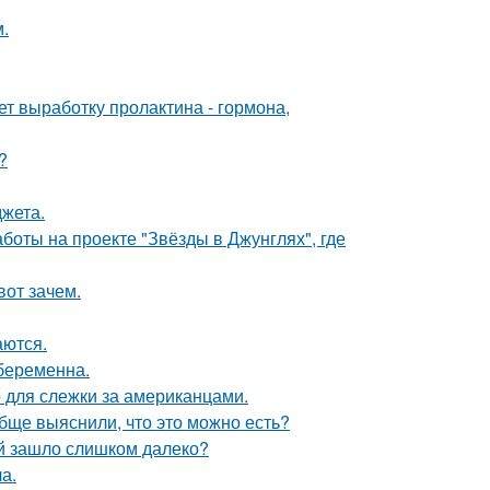
.
ет выработку пролактина - гормона,
?
жета.
боты на проекте "Звёзды в Джунглях", где
вот зачем.
аются.
 беременна.
о для слежки за американцами.
обще выяснили, что это можно есть?
й зашло слишком далеко?
а.