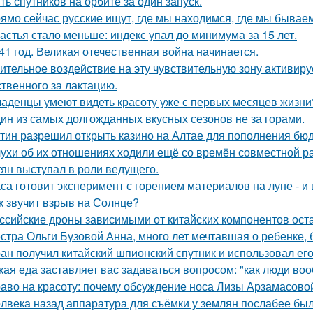
ть спутников на орбите за один запуск.
ямо сейчас русские ищут, где мы находимся, где мы бываем
астья стало меньше: индекс упал до минимума за 15 лет.
41 год. Великая отечественная война начинается.
ительное воздействие на эту чувствительную зону активиру
ственного за лактацию.
аденцы умеют видеть красоту уже с первых месяцев жизни
ин из самых долгожданных вкусных сезонов не за горами.
тин разрешил открыть казино на Алтае для пополнения бюд
ухи об их отношениях ходили ещё со времён совместной ра
тян выступал в роли ведущего.
са готовит эксперимент с горением материалов на луне - и 
к звучит взрыв на Солнце?
ссийские дроны зависимыми от китайских компонентов ост
стра Ольги Бузовой Анна, много лет мечтавшая о ребенке,
ан получил китайский шпионский спутник и использовал ег
кая еда заставляет вас задаваться вопросом: "как люди во
аво на красоту: почему обсуждение носа Лизы Арзамасово
лвека назад аппаратура для съёмки у землян послабее был