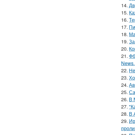
14.
Дв
15.
Ка
16.
Те
17.
Пи
18.
Ма
19.
За
20.
Ко
21.
Фб
News.
22.
Не
23.
Хо
24.
Ав
25.
Са
26.
В 
27.
"К
28.
В 
29.
Ир
проли