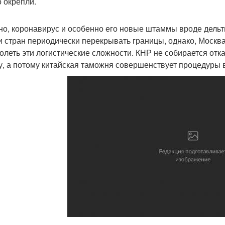
о окрепли.
но, коронавирус и особенно его новые штаммы вроде дельт
и стран периодически перекрывать границы, однако, Москв
олеть эти логистические сложности. КНР не собирается отк
у, а потому китайская таможня совершенствует процедуры