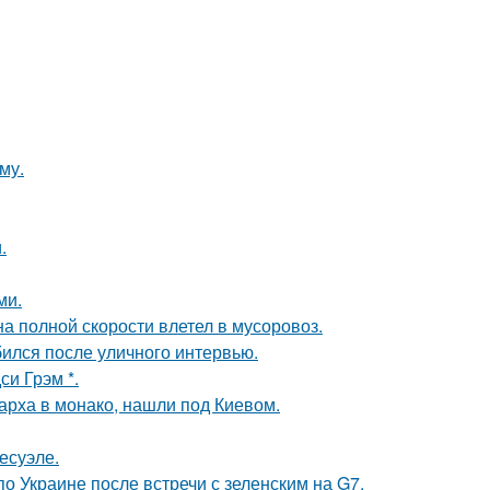
му.
.
ми.
на полной скорости влетел в мусоровоз.
ился после уличного интервью.
и Грэм *.
арха в монако, нашли под Киевом.
есуэле.
о Украине после встречи с зеленским на G7.