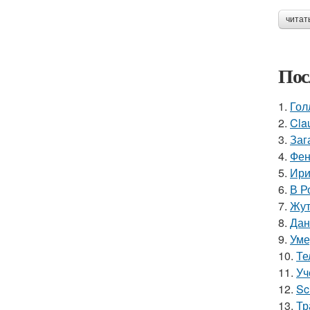
читат
Пос
1.
Гол
2.
Cla
3.
Заг
4.
Фен
5.
Ири
6.
В Р
7.
Жут
8.
Дан
9.
Уме
10.
Те
11.
Уч
12.
Sc
13.
Тр