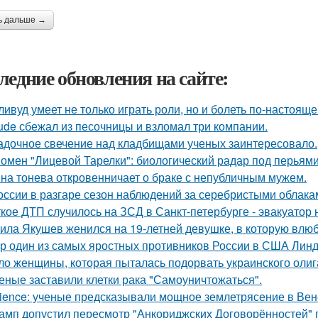
ь дальше →
ледние обновления на сайте:
ливуд умеет не только играть роли, но и болеть по-настояще
ude сбежал из песочницы и взломал три компании.
адочное свечение над кладбищами ученых заинтересовало.
омен "Лицевой Тарелки": биологический радар под перьями
на тонева откровенничает о браке с непубличным мужем.
оссии в разгаре сезон наблюдений за серебристыми облака
кое ДТП случилось на ЗСД в Санкт-петербурге - эвакуатор 
ила Якушев женился на 19-летней девушке, в которую влюб
р один из самых яростных противников России в США Линдс
ло женщины, которая пыталась подорвать украинского олиг
еные заставили клетки рака "Самоуничтожаться".
ience: ученые предсказывали мощное землетрясение в Вен
амп допустил пересмотр "Анкориджских Договорённостей" п