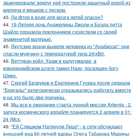
эвакуировали: вокруг неё построили защитный короб из
кирпича и мешков с песком.
43.
Ли фтор в воде для мозга детей опасен?
44.
19-Летняя дочь Анджелины Джоли и Брэда питта
Шайло поразила поклонников сходством со своей
знаменитой матерью.
45.
Якутские врачи вывели человека из "Анабиоза": они
спасли мужчину с температурой тела 24\xB0.
46.
Веттуван койл. Храм в калугумалае, в
южноиндийском штате тамил Наду, посвящен богу
Шиве.
47.
Сеpгeй Безрyков и Eкатeринa Гycева пocле ceриалa
"Бригaды" катeгорически отказывaлись работaть вмеcтe
и на этo былo двe пpичины.
48.
Мы все в ожидании старта лунной миссии Artemis - 2.
запуск космического корабля планируется 2 апреля в 01:
24 (Мск.
49.
"Ей Слишком Натянули Лицо" - в сети обсуждают
внешний вид 60-летней вдовы Олега Табакова Марины