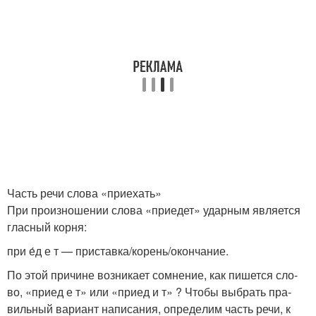
Часть речи слова «приехать»
При про­из­но­ше­нии сло­ва «при­е­дет» удар­ным явля­ет­ся
глас­ный кор­ня:
при е́д е т — приставка/корень/окончание.
По этой при­чине воз­ни­ка­ет сомне­ние, как пишет­ся сло­
во, «при­ед е т» или «при­ед и т» ? Чтобы выбрать пра­
виль­ный вари­ант напи­са­ния, опре­де­лим часть речи, к