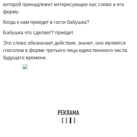
кото­рой при­над­ле­жит инте­ре­су­ю­щее нас сло­во и его
фор­му.
Когда к нам прие́дет в гости бабуш­ка?
Бабушка что сде­ла­ет? прие́дет.
Это сло­во обо­зна­ча­ет дей­ствие, зна­чит, оно явля­ет­ся
гла­го­лом в фор­ме тре­тье­го лица един­ствен­но­го чис­ла
буду­ще­го вре­ме­ни.