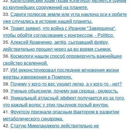
32.
Капитолийский храм (храм Юпитера) является одним
из крупнейших сооружений на планете.
33.
Сдвиги полюсов земли или угла наклона оси к орбите
уже случались в истории нашей планеты.
34.
Трамп заявил, что война с Ираном "Завершена",
чтобы обойти согласование с конгрессом, - Politico.
35.
Алексей Кравченко, актёр, сыгравший флёру,
действительно прошел через ад во время съемок.
36.
Космологи нашли способ опровергнуть важнейшее
свойство вселенной.
37.
ИИ реконструировал последние мгновения жизни
жертвы извержения в Помпеях.
38.
Почему у кого-то вес уходит легко, а у кого-то - нет?
39.
Ученые объяснили, почему рак сердца - редкость.
40.
Уникальный атласный эффект получается из-за того,
что каждый волос у этих грызунов полый внутри.
41.
Фруктозу признали опасным фактором в развитии
метаболического синдрома.
42.
Статую Микеланджело действительно не