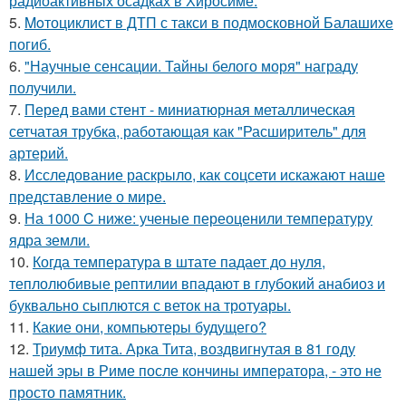
радиоактивных осадках в Хиросиме.
5.
Moтоциклист в ДТП с такси в подмосковной Балашихе
погиб.
6.
"Научные сенсации. Тайны белого моря" награду
получили.
7.
Перед вами стент - миниатюрная металлическая
сетчатая трубка, работающая как "Расширитель" для
артерий.
8.
Исследование раскрыло, как соцсети искажают наше
представление о мире.
9.
На 1000 C ниже: ученые переоценили температуру
ядра земли.
10.
Когда температура в штате падает до нуля,
теплолюбивые рептилии впадают в глубокий анабиоз и
буквально сыплются с веток на тротуары.
11.
Какие они, компьютеры будущего?
12.
Триумф тита. Арка Тита, воздвигнутая в 81 году
нашей эры в Риме после кончины императора, - это не
просто памятник.