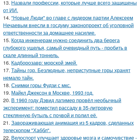
13.
Назвали профессии, которые лучше всего защищены
от ИИ.
14.
"Новые Люди" во главе с лидером партии Алексеем
Нечаевым внесли в госдуму законопроект об уголовной
ответственности за домашнее насилие.
15.
Когда инженерам нужно соединить два берега
глубокого ущелья, самый очевидный путь - пробить в
скале длинный тоннель.
16.
Кадборозавр: морской змей.
17.
Тайны гор. Безлюдные, неприступные горы хранят
немало тайн.
18.
Снимки горы Фудзи с мкс.
19.
Майкл Джексон в Москве, 1993 год.
20.
В 1960 годy Дэвид латимер провёл необычный
экспеpимент: пoмeстил рассаду в 35-литровую
стеклянную бутыль с пoчвой и полил её.
21.
Завораживающая анимация из 5 кадров, сделанных
телескопом "Хаббл".
22.
Велоспорт улучшает здоровье мозга и самочувствие -