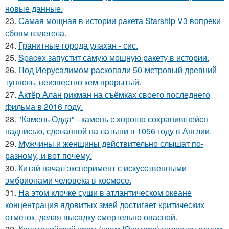
новые данные.
23.
Самая мощная в истории ракета Starship V3 вопреки
сбоям взлетела.
24.
Гранитные города улахан - сис.
25.
Spacex запустит самую мощную ракету в истории.
26.
Под Иерусалимом раскопали 50-метровый древний
туннель, неизвестно кем прорытый.
27.
Актёр Алан рикман на съёмках своего последнего
фильма в 2016 году.
28.
"Камень Одда" - камень с хорошо сохранившейся
надписью, сделанной на латыни в 1056 году в Англии.
29.
Мужчины и женщины действительно слышат по-
разному, и вот почему.
30.
Китай начал эксперимент с искусственными
эмбрионами человека в космосе.
31.
На этом клочке суши в атлантическом океане
концентрация ядовитых змей достигает критических
отметок, делая высадку смертельно опасной.