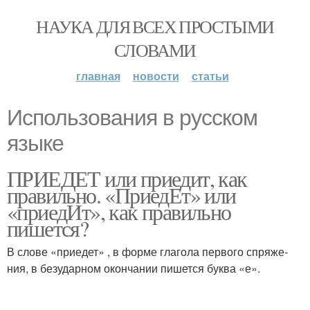
НАУКА ДЛЯ ВСЕХ ПРОСТЫМИ
СЛОВАМИ
главная
новости
статьи
Использования в русском
языке
ПРИЕДЕТ или приедит, как
правильно. «ПриедЕт» или
«приедИт», как правильно
пишется?
В сло­ве «при­е­дет» , в фор­ме гла­го­ла пер­во­го спря­же­
ния, в без­удар­ном окон­ча­нии пишет­ся бук­ва «е».