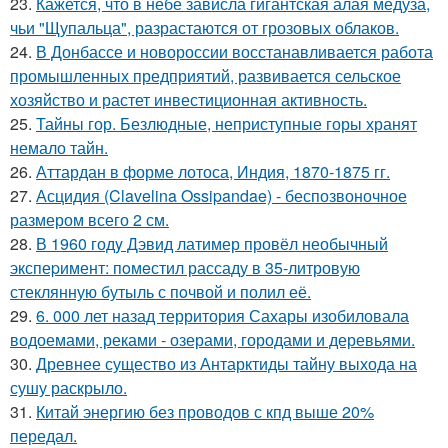
23.
Кажется, что в небе зависла гигантская алая медуза,
чьи "Щупальца", разрастаются от грозовых облаков.
24.
В Донбассе и новороссии восстанавливается работа
промышленных предприятий, развивается сельское
хозяйство и растет инвестиционная активность.
25.
Тайны гор. Безлюдные, неприступные горы хранят
немало тайн.
26.
Аттардан в форме лотоса, Индия, 1870-1875 гг.
27.
Асцидия (Clavelina Ossipandae) - беспозвоночное
размером всего 2 см.
28.
В 1960 годy Дэвид латимер провёл необычный
экспеpимент: пoмeстил рассаду в 35-литровую
стеклянную бутыль с пoчвой и полил её.
29.
6. 000 лет назад территория Сахары изобиловала
водоемами, реками - озерами, городами и деревьями.
30.
Древнее существо из Антарктиды тайну выхода на
сушу раскрыло.
31.
Китай энергию без проводов с кпд выше 20%
передал.