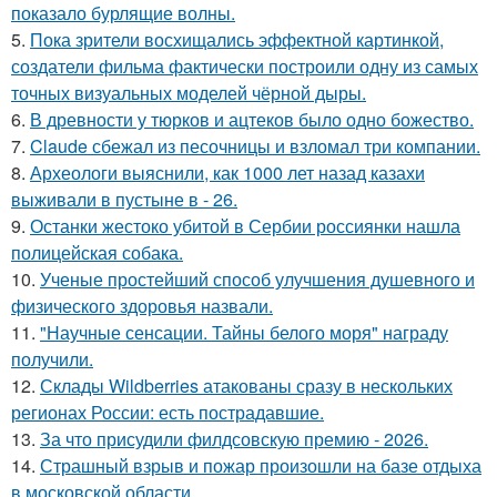
показало бурлящие волны.
5.
Пока зрители восхищались эффектной картинкой,
создатели фильма фактически построили одну из самых
точных визуальных моделей чёрной дыры.
6.
В древности у тюрков и ацтеков было одно божество.
7.
Claude сбежал из песочницы и взломал три компании.
8.
Археологи выяснили, как 1000 лет назад казахи
выживали в пустыне в - 26.
9.
Останки жестоко убитой в Сербии россиянки нашла
полицейская собака.
10.
Ученые простейший способ улучшения душевного и
физического здоровья назвали.
11.
"Научные сенсации. Тайны белого моря" награду
получили.
12.
Склады Wildberries атакованы сразу в нескольких
регионах России: есть пострадавшие.
13.
За что присудили филдсовскую премию - 2026.
14.
Страшный взрыв и пожар произошли на базе отдыха
в московской области.