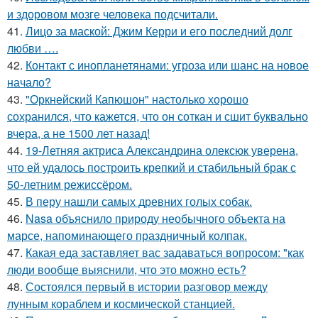
и здоровом мозге человека подсчитали.
41.
Лицо за маской: Джим Керри и его последний долг
любви ….
42.
Контакт с инопланетянами: угроза или шанс на новое
начало?
43.
"Оркнейский Капюшон" настолько хорошо
сохранился, что кажется, что он соткан и сшит буквально
вчера, а не 1500 лет назад!
44.
19-Летняя актриса Александрина олексюк уверена,
что ей удалось построить крепкий и стабильный брак с
50-летним режиссёром.
45.
В перу нашли самых древних голых собак.
46.
Nasa объяснило природу необычного объекта на
марсе, напоминающего праздничный колпак.
47.
Какая еда заставляет вас задаваться вопросом: "как
люди вообще выяснили, что это можно есть?
48.
Состоялся первый в истории разговор между
лунным кораблем и космической станцией.