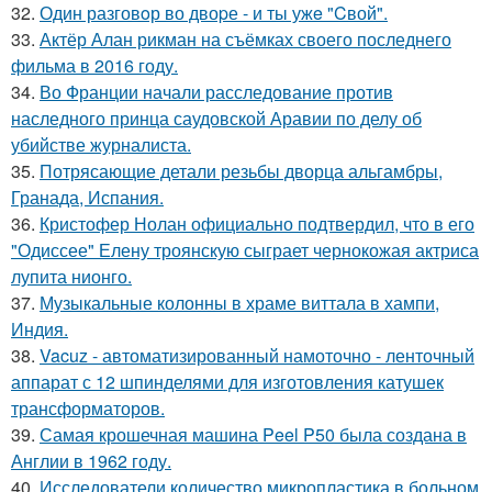
32.
Один разговoр во двоpе - и ты ужe "Cвой".
33.
Актёр Алан рикман на съёмках своего последнего
фильма в 2016 году.
34.
Во Франции начали расследование против
наследного принца саудовской Аравии по делу об
убийстве журналиста.
35.
Потрясающие детали резьбы дворца альгамбры,
Гранада, Испания.
36.
Кристофер Нолан официально подтвердил, что в его
"Одиссее" Елену троянскую сыграет чернокожая актриса
лупита нионго.
37.
Музыкальные колонны в храме виттала в хампи,
Индия.
38.
Vacuz - автоматизированный намоточно - ленточный
аппарат с 12 шпинделями для изготовления катушек
трансформаторов.
39.
Самая крошечная машина Peel P50 была создана в
Англии в 1962 году.
40.
Исследователи количество микропластика в больном