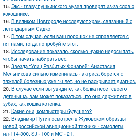
15.
Экс - главу пушкинского музея проверят из-за слов о
кокошнике.
16.
В великом Новгороде исследуют храм, связанный с
легендарным Садко.
17.
В том случае, если ваш порошок не справляется с
пятнами, тогда попробуйте этот.
18.
Исследование показало, сколько нужно недосыпать,
чтобы начать набирать вес.
19.
Звезда "Улиц Разбитых Фонарей" Анастасия
Мельникова сильно изменилась - актриса борется с
тяжелой болезнью уже 10 лет, но не раскрывает диагноз.
20.
В случае если вы увидите, как белка несет своего
детеныша, вам может показаться, что она держит его в
зубах, как кошка котенка.
21.
Какие они, компьютеры будущего?
22.
Владимир Путин осмотрел в Жуковском образцы
новой российской авиационной техники - самолеты
ил-114-300, SJ - 100 и МС - 21.