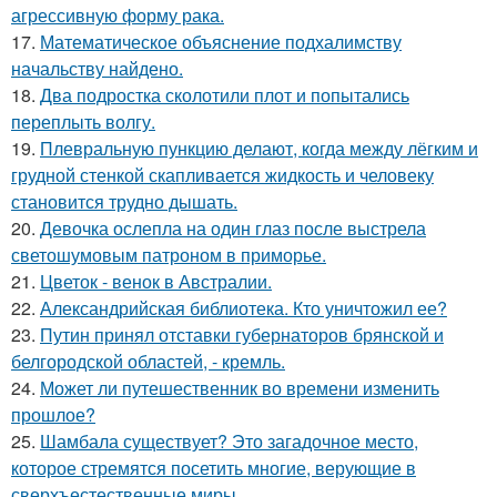
агрессивную форму рака.
17.
Математическое объяснение подхалимству
начальству найдено.
18.
Два подростка сколотили плот и попытались
переплыть волгу.
19.
Плевральную пункцию делают, когда между лёгким и
грудной стенкой скапливается жидкость и человеку
становится трудно дышать.
20.
Девочка ослепла на один глаз после выстрела
светошумовым патроном в приморье.
21.
Цветок - венок в Австралии.
22.
Александрийская библиотека. Кто уничтожил ее?
23.
Путин принял отставки губернаторов брянской и
белгородской областей, - кремль.
24.
Может ли путешественник во времени изменить
прошлое?
25.
Шамбала существует? Это загадочное место,
которое стремятся посетить многие, верующие в
сверхъестественные миры.