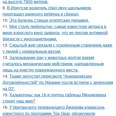
на высоте 7900 метров.
9.
В Иркутске водитель сбил двух школьников,
перетащил раненого ребёнка и сбежал.
10.
Эта болезнь старше египетских пирамид.
11.
Мне стало любопытно: самая известная актриса в
мире взрослого кино заявила, что не против интимной
близости с инопланетянами.
12.
Скрытый жир связали с ускоренным старением даже
у людей с нормальным весом.
13.
Зализывание ран у животных долгое время
считалось механическим действием, направленным
лишь на очистку поврежденного места.
14.
Трамп допустил пересмотр "Анкориджских
Договорённостей" по Украине после встречи с зеленским
на G7.
15.
Халькогены: как 16-я группа таблицы Менделеева
строит наш мир?
16.
У британского телеведущего Джереми кларксона,
известного по программе Top Gear, обнаружили