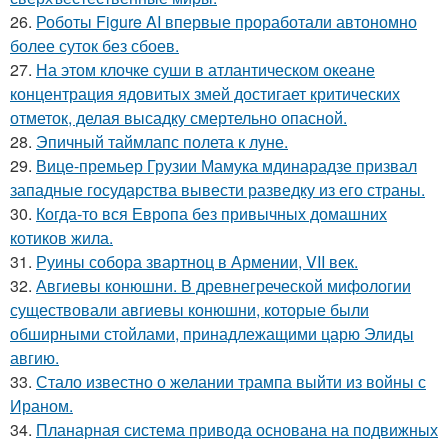
26.
Роботы Figure AI впервые проработали автономно
более суток без сбоев.
27.
На этом клочке суши в атлантическом океане
концентрация ядовитых змей достигает критических
отметок, делая высадку смертельно опасной.
28.
Эпичный таймлапс полета к луне.
29.
Вице-премьер Грузии Мамука мдинарадзе призвал
западные государства вывести разведку из его страны.
30.
Когда-то вся Европа без привычных домашних
котиков жила.
31.
Руины собора звартноц в Армении, VII век.
32.
Авгиевы конюшни. В древнегреческой мифологии
существовали авгиевы конюшни, которые были
обширными стойлами, принадлежащими царю Элиды
авгию.
33.
Стало известно о желании трампа выйти из войны с
Ираном.
34.
Планарная система привода основана на подвижных