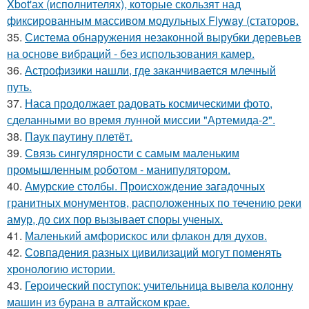
Xbot'ах (исполнителях), которые скользят над
фиксированным массивом модульных Flyway (статоров.
35.
Система обнаружения незаконной вырубки деревьев
на основе вибраций - без использования камер.
36.
Астрофизики нашли, где заканчивается млечный
путь.
37.
Наса продолжает радовать космическими фото,
сделанными во время лунной миссии "Артемида-2".
38.
Паук паутину плетёт.
39.
Связь сингулярности с самым маленьким
промышленным роботом - манипулятором.
40.
Амурские столбы. Происхождение загадочных
гранитных монументов, расположенных по течению реки
амур, до сих пор вызывает споры ученых.
41.
Маленький амфорискос или флакон для духов.
42.
Совпадения разных цивилизаций могут поменять
хронологию истории.
43.
Героический поступок: учительница вывела колонну
машин из бурана в алтайском крае.