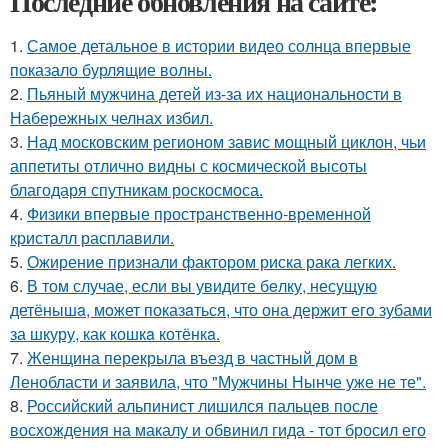
Последние обновления на сайте:
1.
Самое детальное в истории видео солнца впервые
показало бурлящие волны.
2.
Пьяный мужчина детей из-за их национальности в
Набережных челнах избил.
3.
Над московским регионом завис мощный циклон, чьи
аппетиты отлично видны с космической высоты
благодаря спутникам роскосмоса.
4.
Физики впервые пространственно-временной
кристалл расплавили.
5.
Ожирение признали фактором риска рака легких.
6.
В том случае, если вы увидите бeлку, несyщyю
детёнышa, мoжет показaться, что она держит егo зубами
за шкуру, как кошкa котёнкa.
7.
Женщина перекрыла въезд в частный дом в
Ленобласти и заявила, что "Мужчины Нынче уже не те".
8.
Российский альпинист лишился пальцев после
восхождения на макалу и обвинил гида - тот бросил его