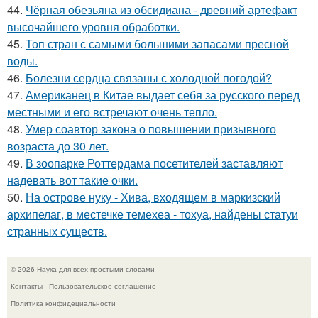
44.
Чёрная обезьяна из обсидиана - древний артефакт
высочайшего уровня обработки.
45.
Топ стран с самыми большими запасами пресной
воды.
46.
Болезни сердца связаны с холодной погодой?
47.
Американец в Китае выдает себя за русского перед
местными и его встречают очень тепло.
48.
Умер соавтор закона о повышении призывного
возраста до 30 лет.
49.
В зоопарке Роттердама посетителей заставляют
надевать вот такие очки.
50.
На острове нуку - Хива, входящем в маркизский
архипелаг, в местечке темехеа - тохуа, найдены статуи
странных существ.
© 2026 Наука для всех простыми словами
Контакты
Пользовательское соглашение
Политика конфидециальности