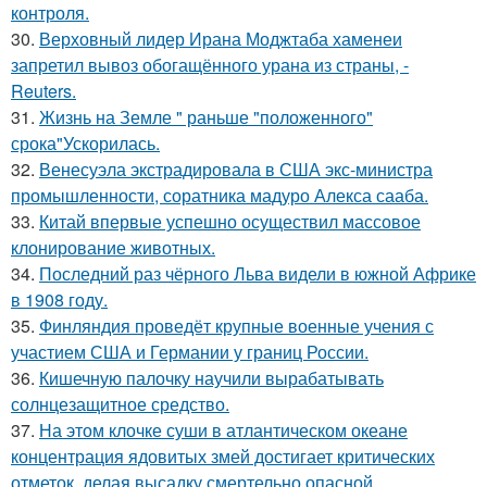
контроля.
30.
Верховный лидер Ирана Моджтаба хаменеи
запретил вывоз обогащённого урана из страны, -
Reuters.
31.
Жизнь на Земле " раньше "положенного"
срока"Ускорилась.
32.
Венесуэла экстрадировала в США экс-министра
промышленности, соратника мадуро Алекса сааба.
33.
Китай впервые успешно осуществил массовое
клонирование животных.
34.
Последний раз чёрного Льва видели в южной Африке
в 1908 году.
35.
Финляндия проведёт крупные военные учения с
участием США и Германии у границ России.
36.
Кишечную палочку научили вырабатывать
солнцезащитное средство.
37.
На этом клочке суши в атлантическом океане
концентрация ядовитых змей достигает критических
отметок, делая высадку смертельно опасной.