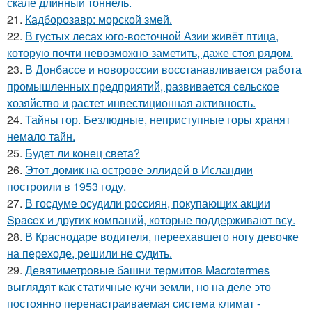
скале длинный тоннель.
21.
Кадборозавр: морской змей.
22.
В густых лесах юго-восточной Азии живёт птица,
которую почти невозможно заметить, даже стоя рядом.
23.
В Донбассе и новороссии восстанавливается работа
промышленных предприятий, развивается сельское
хозяйство и растет инвестиционная активность.
24.
Тайны гор. Безлюдные, неприступные горы хранят
немало тайн.
25.
Будет ли конец света?
26.
Этот домик на острове эллидей в Исландии
построили в 1953 году.
27.
В госдуме осудили россиян, покупающих акции
Spacex и других компаний, которые поддерживают всу.
28.
В Краснодаре водителя, переехавшего ногу девочке
на переходе, решили не судить.
29.
Девятиметровые башни термитов Macrotermes
выглядят как статичные кучи земли, но на деле это
постоянно перенастраиваемая система климат -