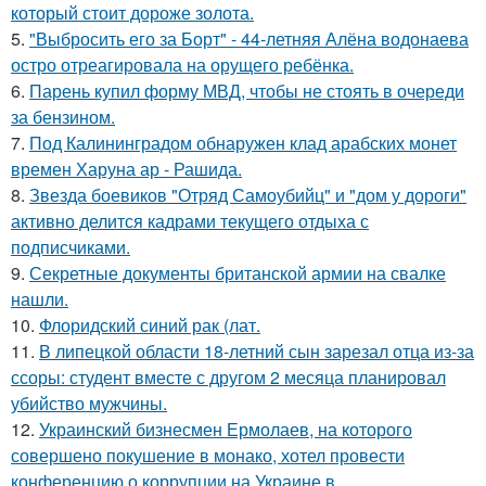
который стоит дороже золота.
5.
"Выбросить его за Борт" - 44-летняя Алёна водонаева
остро отреагировала на орущего ребёнка.
6.
Парень купил форму МВД, чтобы не стоять в очереди
за бензином.
7.
Под Калининградом обнаружен клад арабских монет
времен Харуна ар - Рашида.
8.
Звезда боевиков "Отряд Самоубийц" и "дом у дороги"
активно делится кадрами текущего отдыха с
подписчиками.
9.
Секретные документы британской армии на свалке
нашли.
10.
Флоридский синий рак (лат.
11.
В липецкой области 18-летний сын зарезал отца из-за
ссоры: студент вместе с другом 2 месяца планировал
убийство мужчины.
12.
Украинский бизнесмен Ермолаев, на которого
совершено покушение в монако, хотел провести
конференцию о коррупции на Украине в