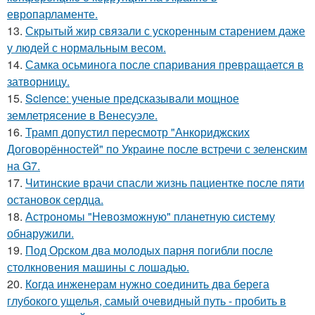
европарламенте.
13.
Скрытый жир связали с ускоренным старением даже
у людей с нормальным весом.
14.
Самка осьминога после спаривания превращается в
затворницу.
15.
Science: ученые предсказывали мощное
землетрясение в Венесуэле.
16.
Трамп допустил пересмотр "Анкориджских
Договорённостей" по Украине после встречи с зеленским
на G7.
17.
Читинские врачи спасли жизнь пациентке после пяти
остановок сердца.
18.
Астрономы "Невозможную" планетную систему
обнаружили.
19.
Под Орском два молодых парня погибли после
столкновения машины с лошадью.
20.
Когда инженерам нужно соединить два берега
глубокого ущелья, самый очевидный путь - пробить в