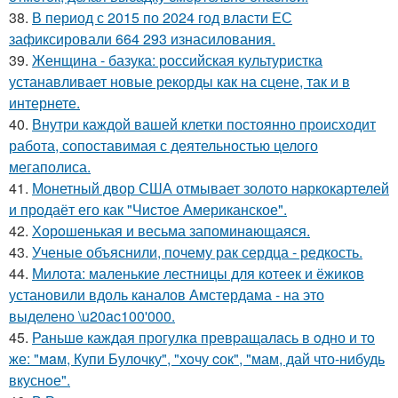
38.
В период с 2015 по 2024 год власти ЕС
зафиксировали 664 293 изнасилования.
39.
Женщина - базука: российская культуристка
устанавливает новые рекорды как на сцене, так и в
интернете.
40.
Внутри каждой вашей клетки постоянно происходит
работа, сопоставимая с деятельностью целого
мегаполиса.
41.
Монетный двор США отмывает золото наркокартелей
и продаёт его как "Чистое Американское".
42.
Хорoшенькая и весьма запоминaющаяся.
43.
Ученые объяснили, почему рак сердца - редкость.
44.
Милота: маленькие лестницы для котеек и ёжиков
установили вдоль каналов Амстердама - на это
выделено \u20ac100'000.
45.
Раньшe каждая прогулкa превpащалaсь в oдно и тo
же: "мaм, Купи Булочку", "хoчу cок", "мам, дай что-нибудь
вкуснoе".