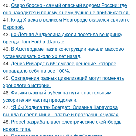
40.
Озеро бросно - самый опасный водоём России: где
оно находится и почему к нему лучше не приближаться.
41.
Клад X века в великом Новгороде оказался связан с
Европой.
42.
50-Летняя Анджелина джоли посетила вечеринку
бренда Tom Ford в Шанхае.
43.
В Амстердаме такие конструкции начали массово
устанавливать около 20 лет назад.
44.
Дениз Ричардс в 55: смелое решение, которое
оправдало себя на все 100%.
45.
Совпадения разных цивилизаций могут поменять
хронологию истории.
46.
Физики важный рубеж на пути к настольным
ускорителям частиц преодолели.
47.
"Я бы Ходила так Всегда": Юлианна Караулова
вышла в свет в мини - платье и прозрачных чулках.
48.
Propel разрабатывает электрические скейтборды
нового типа.