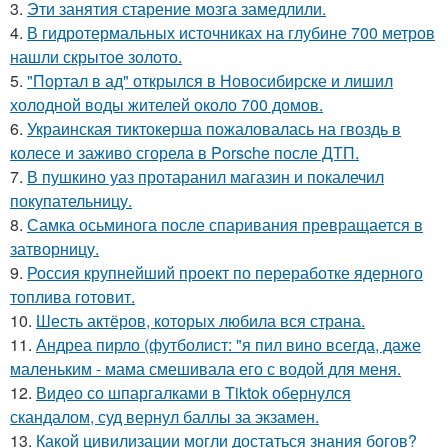
3.
Эти занятия старение мозга замедлили.
4.
В гидротермальных источниках на глубине 700 метров
нашли скрытое золото.
5.
"Портал в ад" открылся в Новосибирске и лишил
холодной воды жителей около 700 домов.
6.
Украинская тиктокерша пожаловалась на гвоздь в
колесе и заживо сгорела в Porsche после ДТП.
7.
В пушкино уаз протаранил магазин и покалечил
покупательницу.
8.
Самка осьминога после спаривания превращается в
затворницу.
9.
Россия крупнейший проект по переработке ядерного
топлива готовит.
10.
Шесть актёров, которых любила вся страна.
11.
Андреа пирло (футболист: "я пил вино всегда, даже
маленьким - мама смешивала его с водой для меня.
12.
Видео со шпаргалками в Tiktok обернулся
скандалом, суд вернул баллы за экзамен.
13.
Какой цивилизации могли достаться знания богов?