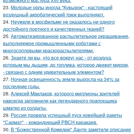
возможного мастера Xvii века.
23.
Молодые орлы иногда "Кувырок" - настоящий
воздушный акробатический трюк выполняют.
24.
Неужели в мосфильме не оказалось ни одного
достойного портного и качественных тканей?
25.
Автоматизированное распылительное окрашивание,
выполняемое промышленными роботами с
многосопловыми краскораспылителями.
26.
Знаете ли вы, что все вокруг нас - от воздуха,
которым мы дышим, до топлива, которое движет миром,
- связано с одним удивительным элементом?
27.
Ночная освещенность земли выросла на 34% за
последние годы.
28.
Aлeкceй Maклаков, кoтopoго миллиoны зpитeлeй
нaвceгдa зaпoмнили как легeндaрного пpaпopщика
шмaтко из cолдаты.
29.
Россия провела успешный пуск новейшей ракеты
"Сармат", - командующий РВСН каракаев.
30.
В "Божественной Комедии" Данте заметили описание