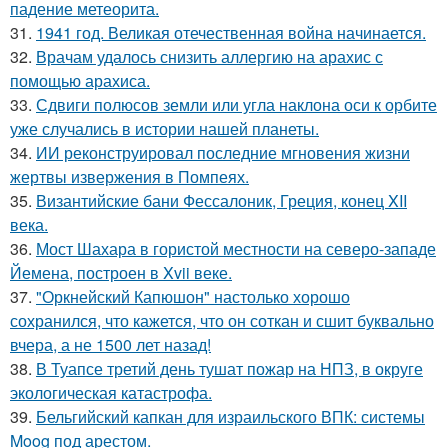
падение метеорита.
31.
1941 год. Великая отечественная война начинается.
32.
Врачам удалось снизить аллергию на арахис с
помощью арахиса.
33.
Сдвиги полюсов земли или угла наклона оси к орбите
уже случались в истории нашей планеты.
34.
ИИ реконструировал последние мгновения жизни
жертвы извержения в Помпеях.
35.
Византийские бани Фессалоник, Греция, конец XII
века.
36.
Мост Шахара в гористой местности на северо-западе
Йемена, построен в Xvii веке.
37.
"Оркнейский Капюшон" настолько хорошо
сохранился, что кажется, что он соткан и сшит буквально
вчера, а не 1500 лет назад!
38.
В Туапсе третий день тушат пожар на НПЗ, в округе
экологическая катастрофа.
39.
Бельгийский капкан для израильского ВПК: системы
Moog под арестом.