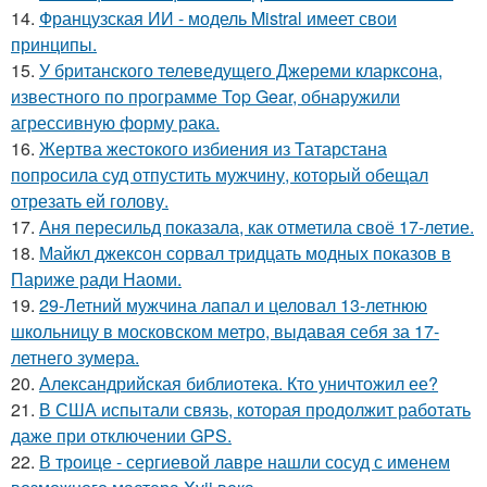
14.
Французская ИИ - модель Mistral имеет свои
принципы.
15.
У британского телеведущего Джереми кларксона,
известного по программе Top Gear, обнаружили
агрессивную форму рака.
16.
Жертва жестокого избиения из Татарстана
попросила суд отпустить мужчину, который обещал
отрезать ей голову.
17.
Аня пересильд показала, как отметила своё 17-летие.
18.
Майкл джексон сорвал тридцать модных показов в
Париже ради Наоми.
19.
29-Летний мужчина лапал и целовал 13-летнюю
школьницу в московском метро, выдавая себя за 17-
летнего зумера.
20.
Александрийская библиотека. Кто уничтожил ее?
21.
В США испытали связь, которая продолжит работать
даже при отключении GPS.
22.
В троице - сергиевой лавре нашли сосуд с именем