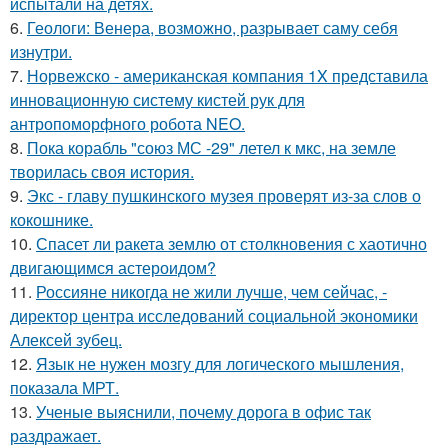
испытали на детях.
6.
Геологи: Венера, возможно, разрывает саму себя
изнутри.
7.
Норвежско - американская компания 1X представила
инновационную систему кистей рук для
антропоморфного робота NEO.
8.
Пока корабль "союз МС -29" летел к мкс, на земле
творилась своя история.
9.
Экс - главу пушкинского музея проверят из-за слов о
кокошнике.
10.
Спасет ли ракета землю от столкновения с хаотично
двигающимся астероидом?
11.
Россияне никогда не жили лучше, чем сейчас, -
директор центра исследований социальной экономики
Алексей зубец.
12.
Язык не нужен мозгу для логического мышления,
показала МРТ.
13.
Ученые выяснили, почему дорога в офис так
раздражает.