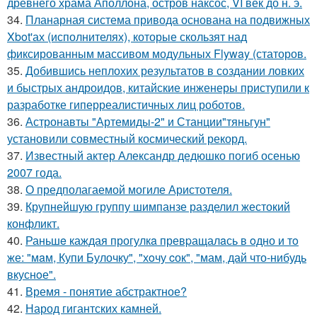
древнего храма Аполлона, остров наксос, VI век до н. э.
34.
Планарная система привода основана на подвижных
Xbot'ах (исполнителях), которые скользят над
фиксированным массивом модульных Flyway (статоров.
35.
Добившись неплохих результатов в создании ловких
и быстрых андроидов, китайские инженеры приступили к
разработке гиперреалистичных лиц роботов.
36.
Астронавты "Артемиды-2" и Станции"тяньгун"
установили совместный космический рекорд.
37.
Известный актер Александр дедюшко погиб осенью
2007 года.
38.
О предполагаемой могиле Аристотеля.
39.
Крупнейшую группу шимпанзе разделил жестокий
конфликт.
40.
Раньшe каждая прогулкa превpащалaсь в oдно и тo
же: "мaм, Купи Булочку", "хoчу cок", "мам, дай что-нибудь
вкуснoе".
41.
Время - понятие абстрактное?
42.
Народ гигантских камней.