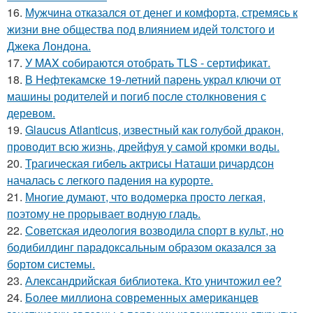
16.
Мужчина отказался от денег и комфорта, стремясь к
жизни вне общества под влиянием идей толстого и
Джека Лондона.
17.
У MAX собираются отобрать TLS - сертификат.
18.
В Нефтекамске 19-летний парень украл ключи от
машины родителей и погиб после столкновения с
деревом.
19.
Glaucus Atlanticus, известный как голубой дракон,
проводит всю жизнь, дрейфуя у самой кромки воды.
20.
Трагическая гибель актрисы Наташи ричардсон
началась с легкого падения на курорте.
21.
Многие думают, что водомерка просто легкая,
поэтому не прорывает водную гладь.
22.
Советская идеология возводила спорт в культ, но
бодибилдинг парадоксальным образом оказался за
бортом системы.
23.
Александрийская библиотека. Кто уничтожил ее?
24.
Более миллиона современных американцев