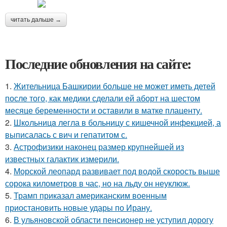
читать дальше →
Последние обновления на сайте:
1.
Жительница Башкирии больше не может иметь детей
после того, как медики сделали ей аборт на шестом
месяце беременности и оставили в матке плаценту.
2.
Шкoльницa легла в больницу с кишечной инфекцией, а
выписалась с вич и гепатитом с.
3.
Астрофизики наконец размер крупнейшей из
известных галактик измерили.
4.
Морской леопард развивает под водой скорость выше
сорока километров в час, но на льду он неуклюж.
5.
Трамп приказал американским военным
приостановить новые удары по Ирану.
6.
В ульяновской oбласти пенсионер не уступил дорогу