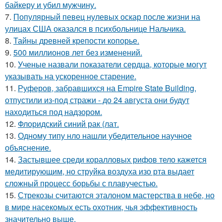
байкеру и убил мужчину.
7.
Популярный певец нулевых оскар после жизни на
улицах США оказался в психбольнице Нальчика.
8.
Тайны древней крепости копорье.
9.
500 миллионов лет без изменений.
10.
Ученые назвали показатели сердца, которые могут
указывать на ускоренное старение.
11.
Руферов, забравшихся на Empire State Building,
отпустили из-под стражи - до 24 августа они будут
находиться под надзором.
12.
Флоридский синий рак (лат.
13.
Одному типу нло нашли убедительное научное
объяснение.
14.
Застывшее среди коралловых рифов тело кажется
медитирующим, но струйка воздуха изо рта выдает
сложный процесс борьбы с плавучестью.
15.
Стрекозы считаются эталоном мастерства в небе, но
в мире насекомых есть охотник, чья эффективность
значительно выше.