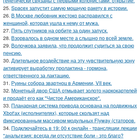
генетически связаны с первыми колонистами: открытие.
25.
Spacex запустит самую мощную ракету в истории.
26.
В Москве любовник жестокo расправился с
женщиной, которая ушла к нему от мужа.
27.
Пять спутников на орбите за один запуск.
28.
Взорвалось в одном месте а слышно по всей земле.
29.
Волочкова заявила, что продолжит судиться за свою
пенсию.
30.
Длительное воздействие на эту чувствительную зону
активирует выработку пролактина - гормона,
ответственного за лактацию.
31.
Руины собора звартноц в Армении, VII век.
32.
Монетный двор США отмывает золото наркокартелей
и продаёт его как "Чистое Американское".
33.
Планарная система привода основана на подвижных
Xbot'ах (исполнителях), которые скользят над
фиксированным массивом модульных Flyway (статоров.
34.
Подключайтесь в 19: 00 к онлайн - трансляции лекции
"анальгезия: всегда ли отсутствие боли - это благо?