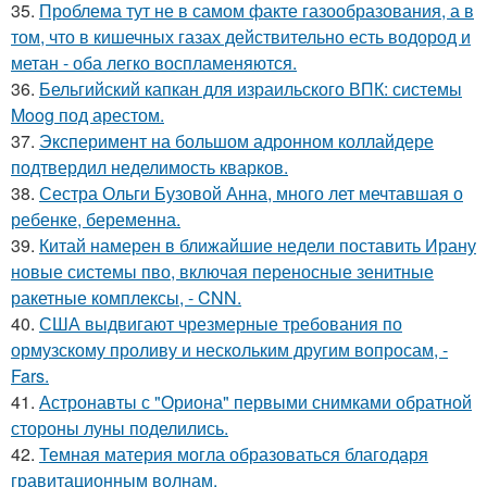
35.
Проблема тут не в самом факте газообразования, а в
том, что в кишечных газах действительно есть водород и
метан - оба легко воспламеняются.
36.
Бельгийский капкан для израильского ВПК: системы
Moog под арестом.
37.
Эксперимент на большом адронном коллайдере
подтвердил неделимость кварков.
38.
Сестра Ольги Бузовой Анна, много лет мечтавшая о
ребенке, беременна.
39.
Китай намерен в ближайшие недели поставить Ирану
новые системы пво, включая переносные зенитные
ракетные комплексы, - CNN.
40.
США выдвигают чрезмерные требования по
ормузскому проливу и нескольким другим вопросам, -
Fars.
41.
Астронавты с "Ориона" первыми снимками обратной
стороны луны поделились.
42.
Темная материя могла образоваться благодаря
гравитационным волнам.