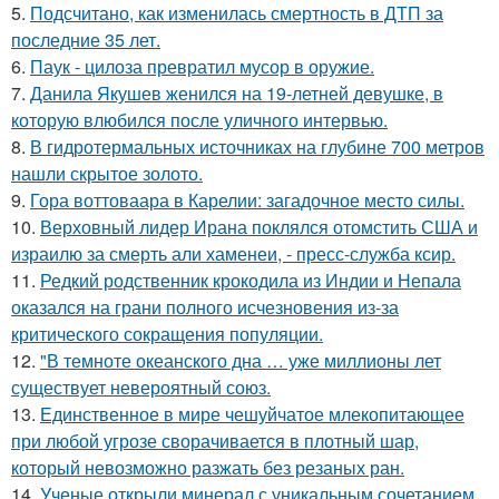
5.
Подсчитано, как изменилась смертность в ДТП за
последние 35 лет.
6.
Паук - цилоза превратил мусор в оружие.
7.
Данила Якушев женился на 19-летней девушке, в
которую влюбился после уличного интервью.
8.
В гидротермальных источниках на глубине 700 метров
нашли скрытое золото.
9.
Гора воттоваара в Карелии: загадочное место силы.
10.
Верховный лидер Ирана поклялся отомстить США и
израилю за смерть али хаменеи, - пресс-служба ксир.
11.
Редкий родственник крокодила из Индии и Непала
оказался на грани полного исчезновения из-за
критического сокращения популяции.
12.
"В темноте океанского дна … уже миллионы лет
существует невероятный союз.
13.
Единственное в мире чешуйчатое млекопитающее
при любой угрозе сворачивается в плотный шар,
который невозможно разжать без резаных ран.
14.
Ученые открыли минерал с уникальным сочетанием