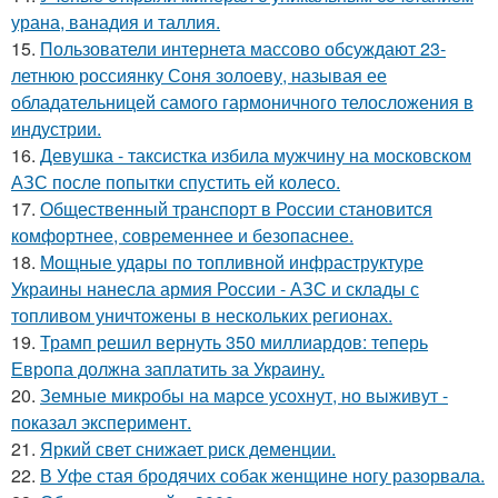
урана, ванадия и таллия.
15.
Пользователи интернета массово обсуждают 23-
летнюю россиянку Соня золоеву, называя ее
обладательницей самого гармоничного телосложения в
индустрии.
16.
Девушка - таксистка избила мужчину на московском
АЗС после попытки спустить ей колесо.
17.
Общественный транспорт в России становится
комфортнее, современнее и безопаснее.
18.
Мощные удары по топливной инфраструктуре
Украины нанесла армия России - АЗС и склады с
топливом уничтожены в нескольких регионах.
19.
Трамп решил вернуть 350 миллиардов: теперь
Европа должна заплатить за Украину.
20.
Земные микробы на марсе усохнут, но выживут -
показал эксперимент.
21.
Яркий свет снижает риск деменции.
22.
В Уфе стая бродячих собак женщине ногу разорвала.