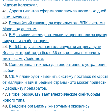
"Адские Колокола".
41.
Дорога гигантов сформировалась за несколько дней,
а не тысяч лет.
42.
Бельгийский капкан для израильского ВПК: системы
Moog под арестом.
43.
В Бразилии исследовательницу арестовали за кражу
вирусов из лаборатории.
44.
В 1944 году известная голливудская актриса лупе
Велес, которой тогда было 36 лет, решила покончить
жизнь самоубийством.
45.
Современная техника для оперативного устранения
выбоин.
46.
США планируют изменить систему поставок лекарств
от малярии и вич в бедные страны - это может привести
к дефициту препаратов.
47.
Propel разрабатывает электрические скейтборды
нового типа.
48.
Вендские организмы животными оказались.