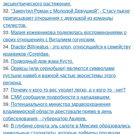
эксцентрического растяжения.
32.
"Закрутил Роман с Молодой Девушкой" - Стасу пьехе
приписывают отношения с девушкой из команды
стилистов.
33.
Мария кожевникова поделилась воспоминаниями о
своих отношениях с Виталием гогунским.
34.
Diactor Bilineatus - это клоп, относящийся к семейству
краевиков (Coreidae.
35.
Подводный дом жака Кусто.
36.
Ориксы (или сернобыки) являются символами
пустыни намиб и важной частью экосистемы этого
региона.
37.
Почему у кого-то вес уходит легко, а у кого-то - нет?
38.
СМИ сообщили подробности о нападавшем:
39.
Потенциального министра здравоохранения
владимирской области арестовали прямо в день
собеседования, - губернатор Авдеев.
40.
В глубине сенота эль сапоте в Мексике образовались
уникальные сталактиты, которые дайверы прозвали