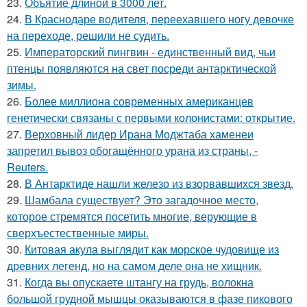
23.
Объятие длиной в 3000 лет.
24.
В Краснодаре водителя, переехавшего ногу девочке
на переходе, решили не судить.
25.
Императорский пингвин - единственный вид, чьи
птенцы появляются на свет посреди антарктической
зимы.
26.
Более миллиона современных американцев
генетически связаны с первыми колонистами: открытие.
27.
Верховный лидер Ирана Моджтаба хаменеи
запретил вывоз обогащённого урана из страны, -
Reuters.
28.
В Антарктиде нашли железо из взорвавшихся звезд.
29.
Шамбала существует? Это загадочное место,
которое стремятся посетить многие, верующие в
сверхъестественные миры.
30.
Китовая акула выглядит как морское чудовище из
древних легенд, но на самом деле она не хищник.
31.
Когда вы опускаете штангу на грудь, волокна
большой грудной мышцы оказываются в фазе пикового