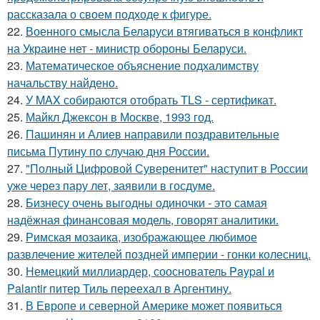
рассказала о своем подходе к фигуре.
22.
Военного смысла Беларуси втягиваться в конфликт
на Украине нет - министр обороны Беларуси.
23.
Математическое объяснение подхалимству
начальству найдено.
24.
У MAX собираются отобрать TLS - сертификат.
25.
Майкл Джексон в Москве, 1993 год.
26.
Пашинян и Алиев направили поздравительные
письма Путину по случаю дня России.
27.
"Полный Цифровой Суверенитет" наступит в России
уже через пару лет, заявили в госдуме.
28.
Бизнесу очень выгодны одиночки - это самая
надёжная финансовая модель, говорят аналитики.
29.
Римская мозаика, изображающее любимое
развлечение жителей поздней империи - гонки колесниц.
30.
Немецкий миллиардер, сооснователь Paypal и
Palantir питер Тиль переехал в Аргентину.
31.
В Европе и северной Америке может появиться