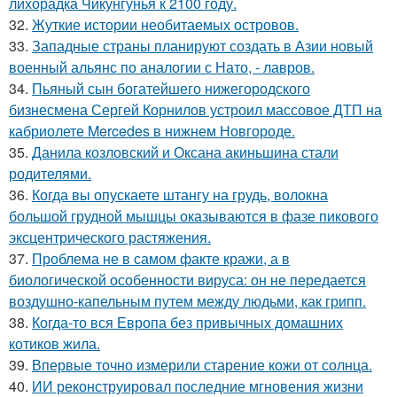
лихорадка Чикунгунья к 2100 году.
32.
Жуткие истории необитаемых островов.
33.
Западные страны планируют создать в Азии новый
военный альянс по аналогии с Нато, - лавров.
34.
Пьяный сын богатейшего нижегородского
бизнесмена Сергей Корнилов устроил массовое ДТП на
кабриолете Mercedes в нижнем Новгороде.
35.
Данила козловский и Оксана акиньшина стали
родителями.
36.
Когда вы опускаете штангу на грудь, волокна
большой грудной мышцы оказываются в фазе пикового
эксцентрического растяжения.
37.
Проблема не в самом факте кражи, а в
биологической особенности вируса: он не передается
воздушно-капельным путем между людьми, как грипп.
38.
Когда-то вся Европа без привычных домашних
котиков жила.
39.
Впервые точно измерили старение кожи от солнца.
40.
ИИ реконструировал последние мгновения жизни