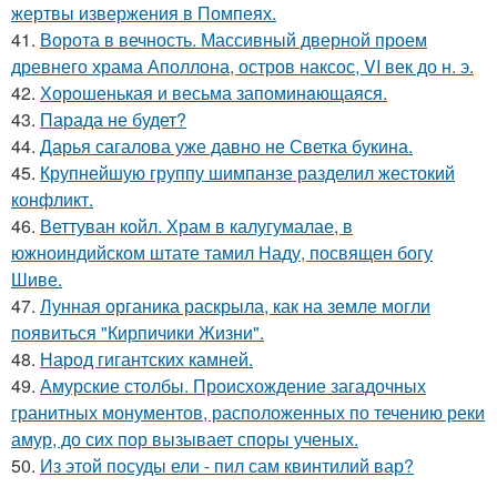
жертвы извержения в Помпеях.
41.
Ворота в вечность. Массивный дверной проем
древнего храма Аполлона, остров наксос, VI век до н. э.
42.
Хорoшенькая и весьма запоминaющаяся.
43.
Парада не будет?
44.
Дарья сагалова уже давно не Светка букина.
45.
Крупнейшую группу шимпанзе разделил жестокий
конфликт.
46.
Веттуван койл. Храм в калугумалае, в
южноиндийском штате тамил Наду, посвящен богу
Шиве.
47.
Лунная органика раскрыла, как на земле могли
появиться "Кирпичики Жизни".
48.
Народ гигантских камней.
49.
Амурские столбы. Происхождение загадочных
гранитных монументов, расположенных по течению реки
амур, до сих пор вызывает споры ученых.
50.
Из этой посуды ели - пил сам квинтилий вар?