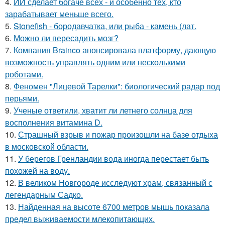
4.
ИИ сделает богаче всех - и особенно тех, кто
зарабатывает меньше всего.
5.
Stonefish - бородавчатка, или рыба - камень (лат.
6.
Можно ли пересадить мозг?
7.
Компания Brainco анонсировала платформу, дающую
возможность управлять одним или несколькими
роботами.
8.
Феномен "Лицевой Тарелки": биологический радар под
перьями.
9.
Ученые ответили, хватит ли летнего солнца для
восполнения витамина D.
10.
Страшный взрыв и пожар произошли на базе отдыха
в московской области.
11.
У берегов Гренландии вода иногда перестает быть
похожей на воду.
12.
В великом Новгороде исследуют храм, связанный с
легендарным Садко.
13.
Найденная на высоте 6700 метров мышь показала
предел выживаемости млекопитающих.