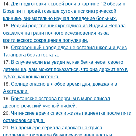
14.
Для подготовки к своей роли в картине 12 обезьян
Брэд питт провёл свыше суток в психиатрической
клинике, внимательно изучая поведение больных.
15.
Редкий родственник крокодила из Индии и Непала
оказался на грани полного исчезновения из-за
критического сокращения популяции.
16.
Откровенный наряд едва не оставил школьницу из
Таганрога без аттестата.
17.
В случае если вы увидите, как белка несет своего
детеныша, вам может показаться, что она держит его в
зубах, как кошка котенка.
18.
Солнце опасно в любое время дня, доказали в
Австралии.
19.
Британские острова первым в мире описал
древнегреческий ученый пифей.
20.
Читинские врачи спасли жизнь пациентке после пяти
остановок сердца.
21.
На премьере сериала адвокаты актриса
продемонстрировала безупречную внешность и