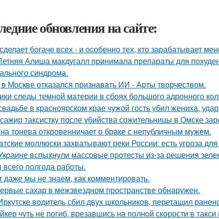
ледние обновления на сайте:
сделает богаче всех - и особенно тех, кто зарабатывает мен
Летняя Алиша макдугалл принимала препараты для похуде
ального синдрома.
 в Москве отказался признавать ИИ - Арты творчеством.
ики следы темной материи в сбоях большого адронного ко
свадьбе в красноярском крае чужой гость убил жениха, уда
сажир таксистку после убийства сожительницы в Омске зар
на тонева откровенничает о браке с непубличным мужем.
атские моллюски захватывают реки России: есть угроза для
Украине вспыхнули массовые протесты из-за решения зеле
я всего полгода работы.
т даже мы не знаем, как комментировать.
ервые сахар в межзвездном пространстве обнаружен.
Иркутске водитель сбил двух школьников, перетащил ранено
йкер чуть не погиб, врезавшись на полной скорости в такси