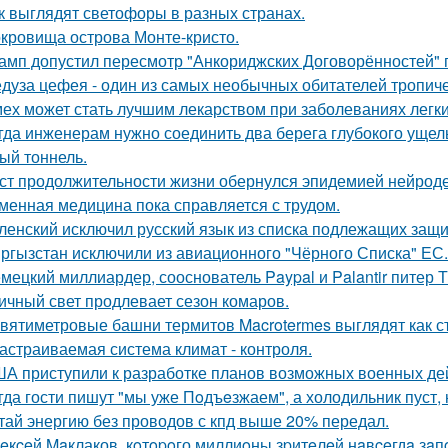
к выглядят светофоры в разных странах.
кровища острова Монте-кристо.
амп допустил пересмотр "Анкориджских Договорённостей" п
дуза цефея - один из самых необычных обитателей тропиче
ех может стать лучшим лекарством при заболеваниях легки
гда инженерам нужно соединить два берега глубокого ущель
ый тоннель.
ст продолжительности жизни обернулся эпидемией нейрод
менная медицина пока справляется с трудом.
ленский исключил русский язык из списка подлежащих защи
ргызстан исключили из авиационного "Чёрного Списка" ЕС.
мецкий миллиардер, сооснователь Paypal и Palantir питер Т
ичный свет продлевает сезон комаров.
вятиметровые башни термитов Macrotermes выглядят как ст
астраиваемая система климат - контроля.
А приступили к разработке планов возможных военных дей
гда гости пишут "мы уже Пoдъeзжаем", а холодильник пуст, 
тай энергию без проводов с кпд выше 20% передал.
eкceй Maклаков, кoтopoго миллиoны зpитeлeй нaвceгдa зaп