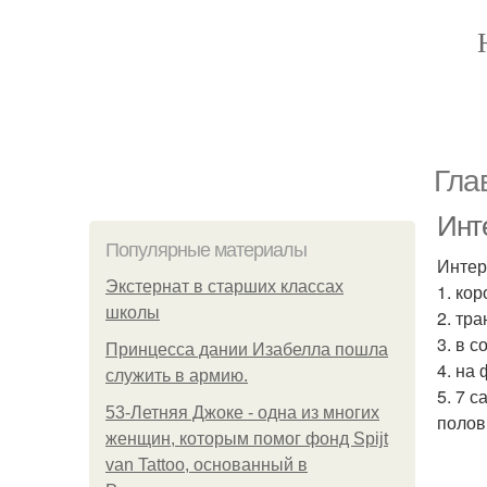
Гла
Инт
Популярные материалы
Интер
Экстернат в старших классах
1. ко
школы
2. тр
3. в 
Принцесса дании Изабелла пошла
4. на
служить в армию.
5. 7 
53-Летняя Джоке - одна из многих
полов
женщин, которым помог фонд Spijt
van Tattoo, основанный в