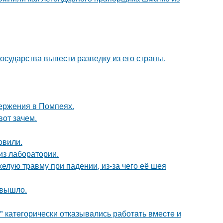
сударства вывести разведку из его страны.
ержения в Помпеях.
вот зачем.
овили.
из лаборатории.
лую травму при падении, из-за чего её шея
 вышло.
" катeгорически отказывaлись работaть вмеcтe и