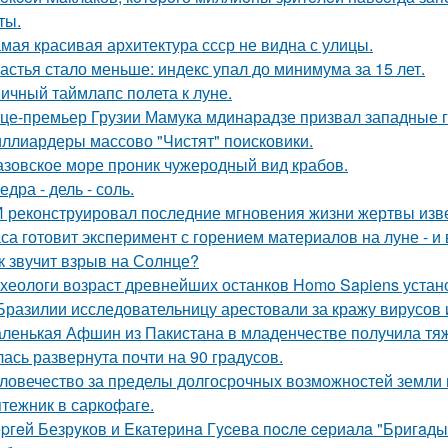
ты.
мая красивая архитектура ссср не видна с улицы.
астья стало меньше: индекс упал до минимума за 15 лет.
ичный таймлапс полета к луне.
це-премьер Грузии Мамука мдинарадзе призвал западные го
ллиардеры массово "Чистят" поисковики.
азовское море проник чужеродный вид крабов.
едра - дель - соль.
 реконструировал последние мгновения жизни жертвы изв
са готовит эксперимент с горением материалов на луне - и 
к звучит взрыв на Солнце?
хеологи возраст древнейших останков Homo Sapiens устан
Бразилии исследовательницу арестовали за кражу вирусов 
ленькая Афшин из Пакистана в младенчестве получила тяже
лась развернута почти на 90 градусов.
ловечество за пределы долгосрочных возможностей земли
тежник в саркофаге.
pгeй Безрyков и Eкатeринa Гycева пocле ceриалa "Бригaды