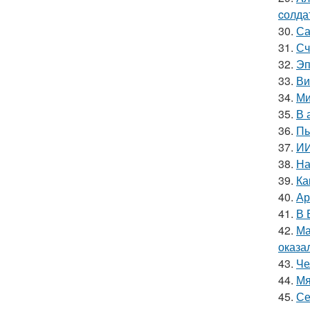
cолда
30.
Са
31.
Сч
32.
Эп
33.
Ви
34.
Ми
35.
В 
36.
Пь
37.
ИИ
38.
На
39.
Ка
40.
Ар
41.
В 
42.
Ма
оказа
43.
Че
44.
Мя
45.
Се