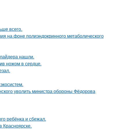
ьше всего.
ния на фоне полиэндокринного метаболического
ллайдера нашли.
рив ножом в сердце.
езал.
 экосистем.
нского уволить министра обороны Фёдорова
го ребёнка и сбежал.
 в Красноярске.