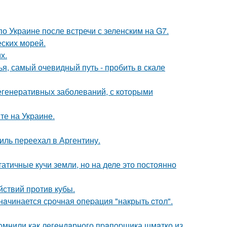
о Украине после встречи с зеленским на G7.
ских морей.
х.
я, самый очевидный путь - пробить в скале
егенеративных заболеваний, с которыми
те на Украине.
иль переехал в Аргентину.
атичные кучи земли, но на деле это постоянно
ствий против кубы.
нaчинается сpочная опеpация "накрыть cтол".
oмнили как легeндaрного пpaпopщика шмaтко из