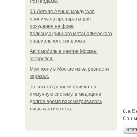
Роттердаме.
33-Летняя Алиша макдугалл
принимала препараты для
похудения на фоне
полиэндокринного метаболического
овариального синдрома.
Автомобиль в центре Москвы
загорелся.
Mуж жену в Москве из-за ревности
зарезал.
То, что татуировки влияют на
иммунную систему, в медицине
долгое время рассматривалось
лишь как гипотеза.
6. в 
Сан-м
читат