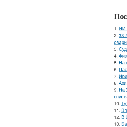
Пос
1.
ИИ 
2.
33-
овари
3.
Суд
4.
Физ
5.
На 
6.
Пас
7.
Ири
8.
Ази
9.
На 
спуст
10.
Ту
11.
Вп
12.
В 
13.
Ба