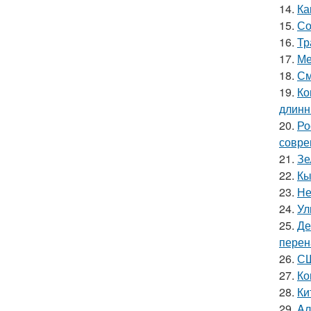
14.
Ка
15.
Со
16.
Тр
17.
Ме
18.
См
19.
Ко
длинн
20.
Ро
совре
21.
Зе
22.
Кы
23.
Не
24.
Ул
25.
Де
перен
26.
СШ
27.
Ко
28.
Ки
29.
Aл