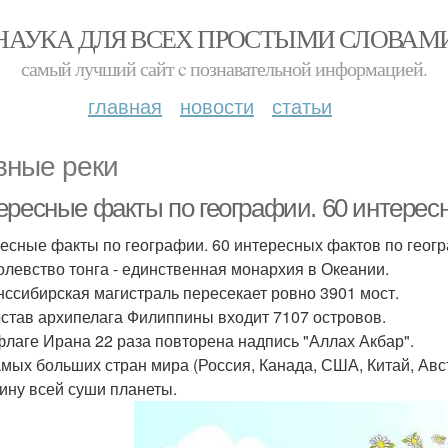
НАУКА ДЛЯ ВСЕХ ПРОСТЫМИ СЛОВАМ
самый лучший сайт c познавательной информацией.
главная
новости
статьи
вные реки
ересные факты по географии. 60 интересн
есные факты по географии. 60 интересных фактов по геог
ролевство тонга - единственная монархия в Океании.
анссибирская магистраль пересекает ровно 3901 мост.
состав архипелага Филиппины входит 7107 островов.
 флаге Ирана 22 раза повторена надпись "Аллах Акбар".
самых больших стран мира (Россия, Канада, США, Китай, Ав
ину всей суши планеты.