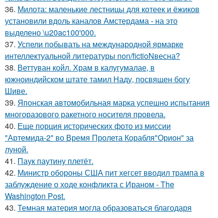
36.
Милота: маленькие лестницы для котеек и ёжиков
установили вдоль каналов Амстердама - на это
выделено \u20ac100'000.
37.
Успели побывать на международной ярмарке
интеллектуальной литературы non/fictioNвесна?
38.
Веттуван койл. Храм в калугумалае, в
южноиндийском штате тамил Наду, посвящен богу
Шиве.
39.
Японская автомобильная марка успешно испытания
многоразового ракетного носителя провела.
40.
Еще порция исторических фото из миссии
"Артемида-2" во Время Пролета Корабля"Орион" за
луной.
41.
Паук паутину плетёт.
42.
Министр обороны США пит хегсет вводил трампа в
заблуждение о ходе конфликта с Ираном - The
Washington Post.
43.
Темная материя могла образоваться благодаря