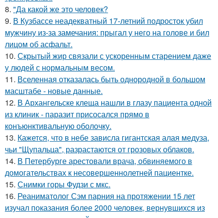
8.
"Да какой же это человек?
9.
В Кузбассе неадекватный 17-летний подросток убил
мужчину из-за замечания: прыгал у него на голове и бил
лицом об асфальт.
10.
Скрытый жир связали с ускоренным старением даже
у людей с нормальным весом.
11.
Вселенная отказалась быть однородной в большом
масштабе - новые данные.
12.
В Архангельске клеща нашли в глазу пациента одной
из клиник - паразит присосался прямо в
конъюнктивальную оболочку.
13.
Кажется, что в небе зависла гигантская алая медуза,
чьи "Щупальца", разрастаются от грозовых облаков.
14.
В Петербурге арестовали врача, обвиняемого в
домогательствах к несовершеннолетней пациентке.
15.
Снимки горы Фудзи с мкс.
16.
Реаниматолог Сэм парния на протяжении 15 лет
изучал показания более 2000 человек, вернувшихся из