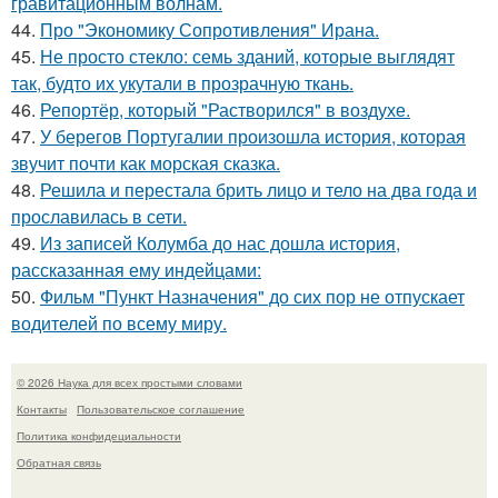
гравитационным волнам.
44.
Про "Экономику Сопротивления" Ирана.
45.
Не просто стекло: семь зданий, которые выглядят
так, будто их укутали в прозрачную ткань.
46.
Репортёр, который "Растворился" в воздухе.
47.
У берегов Португалии произошла история, которая
звучит почти как морская сказка.
48.
Решила и перестала брить лицо и тело на два года и
прославилась в сети.
49.
Из записей Колумба до нас дошла история,
рассказанная ему индейцами:
50.
Фильм "Пункт Назначения" до сих пор не отпускает
водителей по всему миру.
© 2026 Наука для всех простыми словами
Контакты
Пользовательское соглашение
Политика конфидециальности
Обратная связь