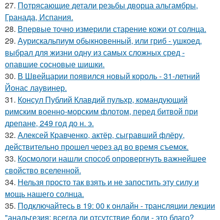
27.
Потрясающие детали резьбы дворца альгамбры,
Гранада, Испания.
28.
Впервые точно измерили старение кожи от солнца.
29.
Аурискальпиум обыкновенный, или гриб - ушкоед,
выбрал для жизни одну из самых сложных сред -
опавшие сосновые шишки.
30.
В Швейцарии появился новый король - 31-летний
Йонас лаувинер.
31.
Консул Публий Клавдий пульхр, командующий
римским военно-морским флотом, перед битвой при
дрепане, 249 год до н. э.
32.
Алексей Кравченко, актёр, сыгравший флёру,
действительно прошел через ад во время съемок.
33.
Космологи нашли способ опровергнуть важнейшее
свойство вселенной.
34.
Нельзя просто так взять и не запостить эту силу и
мощь нашего солнца.
35.
Подключайтесь в 19: 00 к онлайн - трансляции лекции
"анальгезия: всегда ли отсутствие боли - это благо?