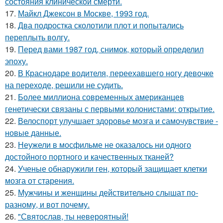
состояния клинической смерти.
17.
Майкл Джексон в Москве, 1993 год.
18.
Два подростка сколотили плот и попытались
переплыть волгу.
19.
Перед вами 1987 год, снимок, который определил
эпоху.
20.
В Краснодаре водителя, переехавшего ногу девочке
на переходе, решили не судить.
21.
Более миллиона современных американцев
генетически связаны с первыми колонистами: открытие.
22.
Велоспорт улучшает здоровье мозга и самочувствие -
новые данные.
23.
Неужели в мосфильме не оказалось ни одного
достойного портного и качественных тканей?
24.
Ученые обнаружили ген, который защищает клетки
мозга от старения.
25.
Мужчины и женщины действительно слышат по-
разному, и вот почему.
26.
"Святослав, ты невероятный!