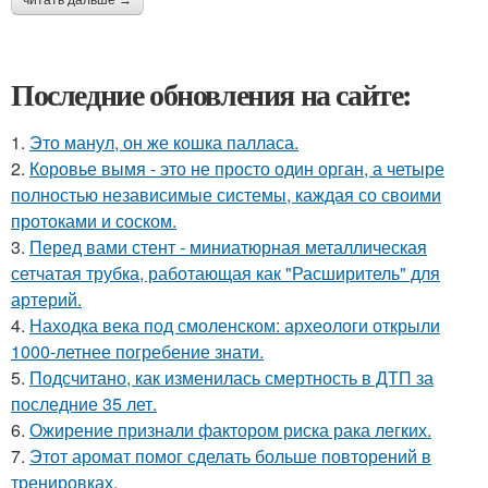
читать дальше →
Последние обновления на сайте:
1.
Это манул, он же кошка палласа.
2.
Коровье вымя - это не просто один орган, а четыре
полностью независимые системы, каждая со своими
протоками и соском.
3.
Перед вами стент - миниатюрная металлическая
сетчатая трубка, работающая как "Расширитель" для
артерий.
4.
Находка века под смоленском: археологи открыли
1000-летнее погребение знати.
5.
Подсчитано, как изменилась смертность в ДТП за
последние 35 лет.
6.
Ожирение признали фактором риска рака легких.
7.
Этот аромат помог сделать больше повторений в
тренировках.