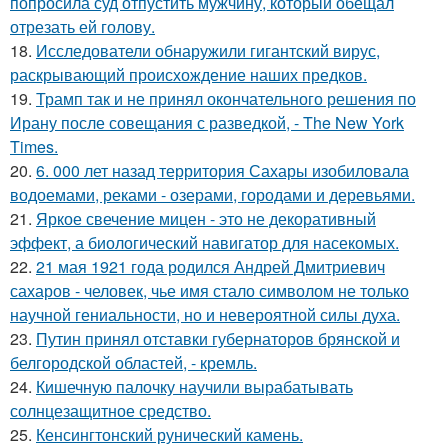
попросила суд отпустить мужчину, который обещал
отрезать ей голову.
18.
Исследователи обнаружили гигантский вирус,
раскрывающий происхождение наших предков.
19.
Трамп так и не принял окончательного решения по
Ирану после совещания с разведкой, - The New York
Times.
20.
6. 000 лет назад территория Сахары изобиловала
водоемами, реками - озерами, городами и деревьями.
21.
Яркое свечение мицен - это не декоративный
эффект, а биологический навигатор для насекомых.
22.
21 мая 1921 года родился Андрей Дмитриевич
сахаров - человек, чье имя стало символом не только
научной гениальности, но и невероятной силы духа.
23.
Путин принял отставки губернаторов брянской и
белгородской областей, - кремль.
24.
Кишечную палочку научили вырабатывать
солнцезащитное средство.
25.
Кенсингтонский рунический камень.