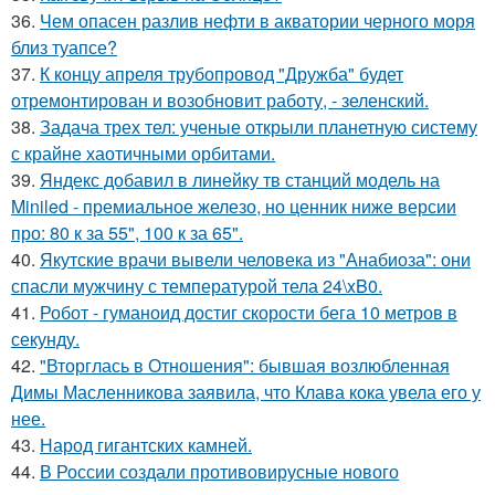
36.
Чем опасен разлив нефти в акватории черного моря
близ туапсе?
37.
К концу апреля трубопровод "Дружба" будет
отремонтирован и возобновит работу, - зеленский.
38.
Задача трех тел: ученые открыли планетную систему
с крайне хаотичными орбитами.
39.
Яндекс добавил в линейку тв станций модель на
Miniled - премиальное железо, но ценник ниже версии
про: 80 к за 55", 100 к за 65".
40.
Якутские врачи вывели человека из "Анабиоза": они
спасли мужчину с температурой тела 24\xB0.
41.
Робот - гуманоид достиг скорости бега 10 метров в
секунду.
42.
"Вторглась в Отношения": бывшая возлюбленная
Димы Масленникова заявила, что Клава кока увела его у
нее.
43.
Народ гигантских камней.
44.
В России создали противовирусные нового