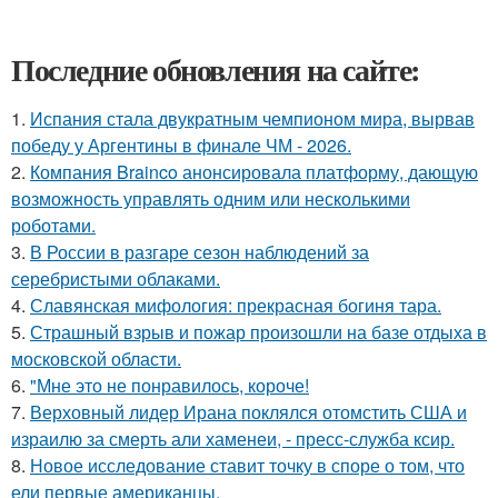
Последние обновления на сайте:
1.
Испания стала двукратным чемпионом мира, вырвав
победу у Аргентины в финале ЧМ - 2026.
2.
Компания Brainco анонсировала платформу, дающую
возможность управлять одним или несколькими
роботами.
3.
В России в разгаре сезон наблюдений за
серебристыми облаками.
4.
Славянская мифология: прекрасная богиня тара.
5.
Страшный взрыв и пожар произошли на базе отдыха в
московской области.
6.
"Мне это не понравилось, короче!
7.
Верховный лидер Ирана поклялся отомстить США и
израилю за смерть али хаменеи, - пресс-служба ксир.
8.
Новое исследование ставит точку в споре о том, что
ели первые американцы.