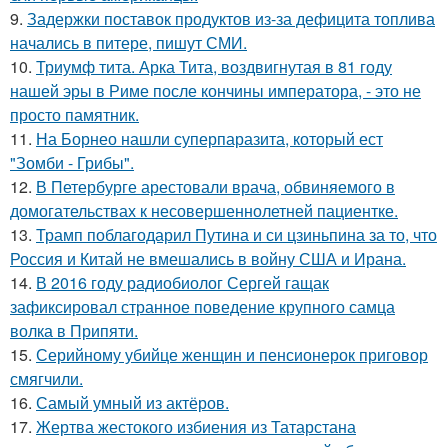
9.
Задержки поставок продуктов из-за дефицита топлива
начались в питере, пишут СМИ.
10.
Триумф тита. Арка Тита, воздвигнутая в 81 году
нашей эры в Риме после кончины императора, - это не
просто памятник.
11.
На Борнео нашли суперпаразита, который ест
"Зомби - Грибы".
12.
В Петербурге арестовали врача, обвиняемого в
домогательствах к несовершеннолетней пациентке.
13.
Трамп поблагодарил Путина и си цзиньпина за то, что
Россия и Китай не вмешались в войну США и Ирана.
14.
В 2016 году радиобиолог Сергей гащак
зафиксировал странное поведение крупного самца
волка в Припяти.
15.
Серийному убийце женщин и пенсионерок приговор
смягчили.
16.
Самый умный из актёров.
17.
Жертва жестокого избиения из Татарстана