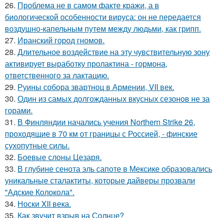
26.
Проблема не в самом факте кражи, а в
биологической особенности вируса: он не передается
воздушно-капельным путем между людьми, как грипп.
27.
Иранский город гномов.
28.
Длительное воздействие на эту чувствительную зону
активирует выработку пролактина - гормона,
ответственного за лактацию.
29.
Руины собора звартноц в Армении, VII век.
30.
Один из самых долгожданных вкусных сезонов не за
горами.
31.
В Финляндии начались учения Northern Strike 26,
проходящие в 70 км от границы с Россией, - финские
сухопутные силы.
32.
Боевые слоны Цезаря.
33.
В глубине сенота эль сапоте в Мексике образовались
уникальные сталактиты, которые дайверы прозвали
"Адские Колокола".
34.
Носки XII века.
35.
Как звучит взрыв на Солнце?